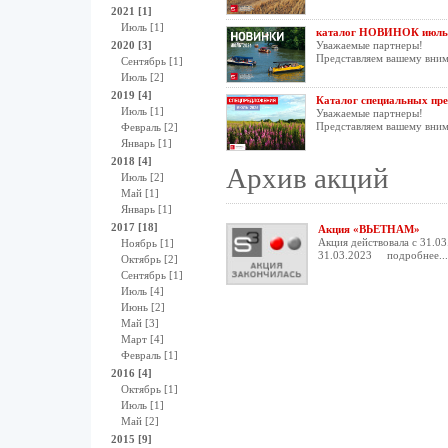
2021 [1]
Июль [1]
каталог НОВИНОК июль
2020 [3]
Уважаемые партнеры!
Представляем вашему вни
Сентябрь [1]
Июль [2]
2019 [4]
Каталог специальных пре
Июль [1]
Уважаемые партнеры!
Представляем вашему вни
Февраль [2]
Январь [1]
2018 [4]
Архив акций
Июль [2]
Май [1]
Январь [1]
2017 [18]
Акция «ВЬЕТНАМ»
Акция действовала с 31.03
Ноябрь [1]
31.03.2023
подробнее...
Октябрь [2]
Сентябрь [1]
Июль [4]
Июнь [2]
Май [3]
Март [4]
Февраль [1]
2016 [4]
Октябрь [1]
Июль [1]
Май [2]
2015 [9]