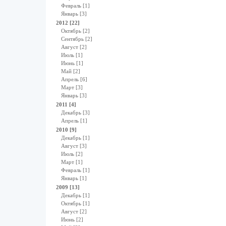
Февраль [1]
Январь [3]
2012 [22]
Октябрь [2]
Сентябрь [2]
Август [2]
Июль [1]
Июнь [1]
Май [2]
Апрель [6]
Март [3]
Январь [3]
2011 [4]
Декабрь [3]
Апрель [1]
2010 [9]
Декабрь [1]
Август [3]
Июль [2]
Март [1]
Февраль [1]
Январь [1]
2009 [13]
Декабрь [1]
Октябрь [1]
Август [2]
Июнь [2]