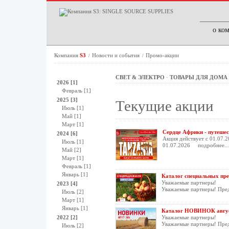
о ко
Компания
S3
Новости и события
Промо-акции
/
/
СВЕТ & ЭЛЕКТРО
·
ТОВАРЫ ДЛЯ ДОМА
2026 [1]
Февраль [1]
2025 [3]
Текущие акции
Июль [1]
Май [1]
Март [1]
Сердце Африки - путешес
2024 [6]
Акция действует с 01.07.2
Июль [1]
01.07.2026
подробнее...
Май [2]
Март [1]
Февраль [1]
Январь [1]
Каталог специальных пре
Уважаемые партнеры!
2023 [4]
Уважаемые партнеры! Пре
Июль [2]
Март [1]
Январь [1]
Каталог НОВИНОК авгус
2022 [2]
Уважаемые партнеры!
Уважаемые партнеры! Пред
Июль [2]