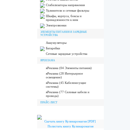
Стабилизаторы напряжения
Удлинители и сетевые фильтры
Шкафы, корпуса, боксы и
принадлежности к ним
Электрозвонки
ЭЛЕМЕНТЫ ПИТАНИЯ И ЗАРЯДНЫЕ
УСТРОЙСТВА
Аккумуляторы
Батарейки
Сетевые зарядные устройства
ЯРЕКЛАМА
яРеклама (04 Элементы питания)
яРеклама (28 Интерьерное
освещение)
яРеклама (45 Кабеленесущие
системы)
яРеклама (77 Силовые кабели и
провода)
ПРАЙС-ЛИСТ
Скачать книгу Кулинаромагия [PDF]
Полистать книгу Кулинаромагия