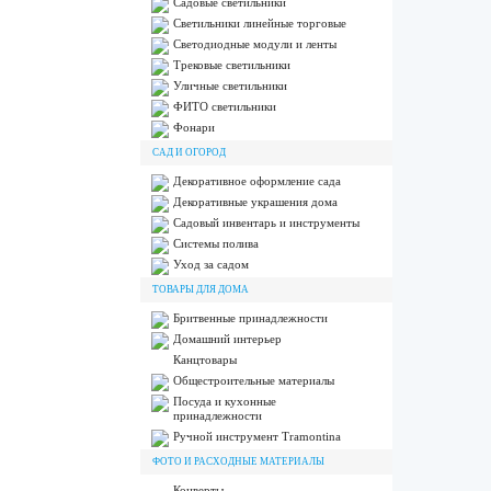
Садовые светильники
Светильники линейные торговые
Светодиодные модули и ленты
Трековые светильники
Уличные светильники
ФИТО светильники
Фонари
САД И ОГОРОД
Декоративное оформление сада
Декоративные украшения дома
Садовый инвентарь и инструменты
Системы полива
Уход за садом
ТОВАРЫ ДЛЯ ДОМА
Бритвенные принадлежности
Домашний интерьер
Канцтовары
Общестроительные материалы
Посуда и кухонные
принадлежности
Ручной инструмент Tramontina
ФОТО И РАСХОДНЫЕ МАТЕРИАЛЫ
Конверты