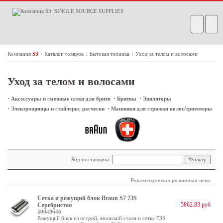
Компания
S3
Каталог товаров
Бытовая техника
Уход за телом и волосами
/
/
/
Уход за телом и волосами
·
·
·
Аксессуары и сменные сетки для бритв
Бритвы
Эпиляторы
·
·
Электрощипцы и стайлеры, расчески
Машинки для стрижки волос/триммеры
Код поставщика:
Рекомендуемая розничная цена
Сетка и режущий блок Braun S7 73S
5862.83 руб
Серебристая
Б0049646
Режущий блок из острой, японской стали и сетка 73S