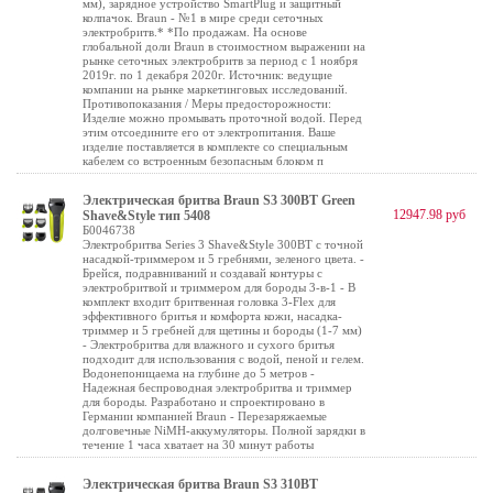
мм), зарядное устройство SmartPlug и защитный
колпачок. Braun - №1 в мире среди сеточных
электробритв.* *По продажам. На основе
глобальной доли Braun в стоимостном выражении на
рынке сеточных электробритв за период с 1 ноября
2019г. по 1 декабря 2020г. Источник: ведущие
компании на рынке маркетинговых исследований.
Противопоказания / Меры предосторожности:
Изделие можно промывать проточной водой. Перед
этим отсоедините его от электропитания. Ваше
изделие поставляется в комплекте со специальным
кабелем со встроенным безопасным блоком п
Электрическая бритва Braun S3 300BT Green
12947.98 руб
Shave&Style тип 5408
Б0046738
Электробритва Series 3 Shave&Style 300BT с точной
насадкой-триммером и 5 гребнями, зеленого цвета. -
Брейся, подравниваний и создавай контуры с
электробритвой и триммером для бороды 3-в-1 - В
комплект входит бритвенная головка 3-Flex для
эффективного бритья и комфорта кожи, насадка-
триммер и 5 гребней для щетины и бороды (1-7 мм)
- Электробритва для влажного и сухого бритья
подходит для использования с водой, пеной и гелем.
Водонепоницаема на глубине до 5 метров -
Надежная беспроводная электробритва и триммер
для бороды. Разработано и спроектировано в
Германии компанией Braun - Перезаряжаемые
долговечные NiMH-аккумуляторы. Полной зарядки в
течение 1 часа хватает на 30 минут работы
Электрическая бритва Braun S3 310BT