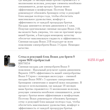
где каждые 18 месяцев ваша бритва справляется с 6
миллионами волосков, режущие элементы неизбежно
изнашиваются, делая процесс бритья менее
эффективным и комфортным. Поэтому Braun
рекомендует обновлять бреющую сетку и режущий
блок каждые полтора года, чтобы обеспечить
максимальное удовольствие, комфорт и
эффективность от каждой процедуры бритья.
Насадка заменяется легким движением в 1 клик.
Покупая оригинальные сменные насадки Braun 21B,
вы можете быть уверены, что они не причинят вреда
вашей бритве, а благодаря немецкому качеству
обеспечат максимальную гладкость и эффективность.
Сменная насадка Braun 21B подходит ко всем
поколениям электробритв Braun 3 Серии. Немецкое
качество.
Сетка и режущий блок Braun для бритв 9
11255.11 руб
серии 96M серебристый
Б0070054
Сменная насадка для электробритв Braun 9
поколения - Идеальный результат одним движением.
Верните 100% эффективность вашей электробритвы
Braun 9 Серии с помощью аксессуара – сменной
насадки Braun 96M с 5 идеально синхронными
бреющими элементами и защитой кожи ежедневно. В
процессе использования, где каждые 18 месяцев
ваша бритва справляется с 6 миллионами волосков,
режущие элементы неизбежно изнашиваются, делая
процесс бритья менее эффективным и комфортным.
Поэтому Braun рекомендует обновлять бреющую
сетку и режущий блок каждые полтора года, чтобы
обеспечить максимальное удовольствие, комфорт и
эффективность от каждой процедуры бритья.