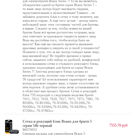
для электробритв Braun Series 7! Если вы являетесь
обладателем одной из бритв серии Braun Series 7 –
то ваше лицо всегда будет выглядеть гладким,
представительным и мужественным! Главное – не
забывать докупать блок и сетку к тому моменту, как
износятся старые. А ещё того лучше – всегда иметь
небольшой запас этих составных частей для бритвы
в ящике. Следите за тем, чтобы лезвия на вашей
бритве были всё время достаточно острыми, ведь
они отвечают за идеальную гладкость вашего лица.
Ведь вы достойны того, чтобы всегда быть на
высоте! Как ещё вы сможете привлечь внимание
красивых женщин и уверить их в своей успешности?
Помните о том, что за вас всегда говорит ваше лицо,
ваш внешний вид! Не теряйте времени и прямо
сейчас закажите себе набор из удобной, комфортной
в использовании сетки и стального режущего блока,
идеально подходящих для бритв из серии Braun
Series 7! Заточка режущего блока сделана из
японской стали, поэтому она очень острая – целых
30 градусов! Её использование гарантирует вам
всегда идеально гладкое лицо, а также отсутствие на
нём порезов. А удобная сетка легко устанавливается
и облегчает вам процесс бритья. Сетка и режущий
блок 73S подходят к следующим моделям бритв:
7011, 7012, 7018, 7020, 7027, 7071, 7075, 7081, 70-
B1000s, 70-B1200s, 70-N1000s, 70-N1200s,70-
N4300cs, 70-S1000s,70-S1200s, 70-S4200cs, 70-
S7200cc, 70-S7865cc.
Сетка и режущий блок Braun для бритв 5
7555.70 руб
серии 54b черный
Б0070052
Сменная насадка для электробритв Braun 5