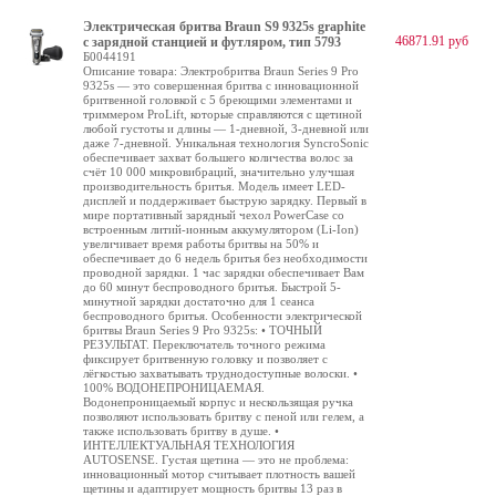
Электрическая бритва Braun S9 9325s graphite
46871.91 руб
с зарядной станцией и футляром, тип 5793
Б0044191
Описание товара: Электробритва Braun Series 9 Pro
9325s — это совершенная бритва с инновационной
бритвенной головкой с 5 бреющими элементами и
триммером ProLift, которые справляются с щетиной
любой густоты и длины — 1-дневной, 3-дневной или
даже 7-дневной. Уникальная технология SyncroSonic
обеспечивает захват большего количества волос за
счёт 10 000 микровибраций, значительно улучшая
производительность бритья. Модель имеет LED-
дисплей и поддерживает быструю зарядку. Первый в
мире портативный зарядный чехол PowerCase со
встроенным литий-ионным аккумулятором (Li-Ion)
увеличивает время работы бритвы на 50% и
обеспечивает до 6 недель бритья без необходимости
проводной зарядки. 1 час зарядки обеспечивает Вам
до 60 минут беспроводного бритья. Быстрой 5-
минутной зарядки достаточно для 1 сеанса
беспроводного бритья. Особенности электрической
бритвы Braun Series 9 Pro 9325s: • ТОЧНЫЙ
РЕЗУЛЬТАТ. Переключатель точного режима
фиксирует бритвенную головку и позволяет с
лёгкостью захватывать труднодоступные волоски. •
100% ВОДОНЕПРОНИЦАЕМАЯ.
Водонепроницаемый корпус и нескользящая ручка
позволяют использовать бритву с пеной или гелем, а
также использовать бритву в душе. •
ИНТЕЛЛЕКТУАЛЬНАЯ ТЕХНОЛОГИЯ
AUTOSENSE. Густая щетина — это не проблема:
инновационный мотор считывает плотность вашей
щетины и адаптирует мощность бритвы 13 раз в