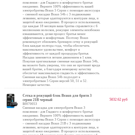
поколения - для Гладкого и комфортного бритья
ежедневно. Верните 100% эффективность вашей
электробритвы Braun 5 Серии с помощью аксессуара
– сменной насадки Braun 54b с 3 подвижными
лезвиями, которые адаптируются к контурам лица, и
защитой кожи ежедневно. В процессе использования,
где каждые 18 месяцев ваша бритва справляется с 6
миллионами волосков, режущие элементы неизбежно
изнашиваются, делая процесс бритья менее
эффективным и комфортным. Поэтому Braun
рекомендует обновлять бреющую сетку и режущий
блок каждые полтора года, чтобы обеспечить
максимальное удовольствие, комфорт и
эффективность от каждой процедуры бритья.
Насадка заменяется легким движением в 1 клик.
Покупая оригинальные сменные насадки Braun 54b,
вы можете быть уверены, что они не причинят вреда
вашей бритве, а благодаря немецкому качеству
обеспечат максимальную гладкость и эффективность.
Сменная насадка Braun 54b подходит к
электробритвам 5 Серии версий 50, 51 и 52.
Немецкое качество.
Сетка и режущий блок Braun для бритв 3
5032.62 руб
серии 21B черный
Б0070053
Сменная насадка для электробритв Braun 3
поколения - для Гладкого и комфортного бритья
ежедневно. Верните 100% эффективность вашей
электробритвы Braun 3 Серии с помощью аксессуара
– сменной насадки Braun 21B с 3 подвижными
лезвиями, которые адаптируются к контурам лица, и
защитой кожи ежедневно. В процессе использования,