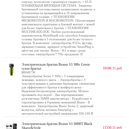
секунду технология, гарантируя гладкость. • 10-D
ПЛАВАЮЩАЯ БРЕЮЩАЯ СИСТЕМА. Элементы
бритвенной системы имеют независимую подвеску и
установлены на вращающейся в 10 направлениях
бритвенной головке. • ТЕХНОЛОГИИ
MICROMOTION И MACROMOTION. Обеспечивают
максимальную адаптацию и близкий контакт с кожей
для более тщательного бритья. • ТЕХНОЛОГИЯ
MULTIHEADLOCK. Удобно расположенный
переключатель MultiHeadLock способен блокировать
головку бритвы в 5 положениях для более точного
бритья. В комплекте: электробритва 9325s, футляр,
зарядная станция, зарядное устройство SmartPlug и
щёточка для чистки. Braun - №1 в мире среди
сеточных электробритв.* *По продажам. Н
Электрическая бритва Braun S3 300s Green
10106.11 руб
сухое бритье
Б0046736
Электробритва Series 3 300s с 3 плавающими
лезвиями, зеленого цвета. - Электробритва с 3
чувствительными к давлению бреющими элементами
для эффективного бритья и комфорта кожи -
Надежная беспроводная электробритва. Можно
промывать под водой - Два перезаряжаемых
долговечных NiMH-аккумулятора - Разработано и
спроектировано в Германии компанией Braun - В
комплекте: Электробритва Braun Series 3, защитный
колпачок, кабель питания Smartplug с
автоматической настройкой напряжения 100-240 В
Электрическая бритва Braun S3 300BT Black
11550.11 руб
Shave&Style