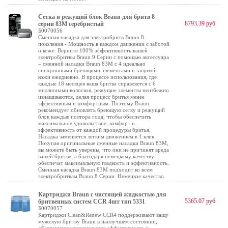
Сетка и режущий блок Braun для бритв 8
8793.39 руб
серии 83M серебристый
Б0070056
Сменная насадка для электробритв Braun 8
поколения - Мощность в каждом движении с заботой
о коже. Верните 100% эффективность вашей
электробритвы Braun 9 Серии с помощью аксессуара
– сменной насадки Braun 83M с 4 идеально
синхронными бреющими элементами и защитой
кожи ежедневно. В процессе использования, где
каждые 18 месяцев ваша бритва справляется с 6
миллионами волосков, режущие элементы неизбежно
изнашиваются, делая процесс бритья менее
эффективным и комфортным. Поэтому Braun
рекомендует обновлять бреющую сетку и режущий
блок каждые полтора года, чтобы обеспечить
максимальное удовольствие, комфорт и
эффективность от каждой процедуры бритья.
Насадка заменяется легким движением в 1 клик.
Покупая оригинальные сменные насадки Braun 83M,
вы можете быть уверены, что они не причинят вреда
вашей бритве, а благодаря немецкому качеству
обеспечат максимальную гладкость и эффективность.
Сменная насадка Braun 83M подходит ко всем
электробритвам Braun 8 Серии. Немецкое качество.
Картриджи Braun с чистящей жидкостью для
5365.07 руб
бритвенных систем CCR 4шт тип 5331
Б0070057
Картриджи Clean&Renew CCR4 поддерживают вашу
мужскую бритву Braun в наилучшем состоянии,