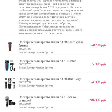
электробритва 300, зарядное устройство SmartPlug и
защитный колпачок. Braun - №1 в мире среди
сеточных электробритв.* *По продажам. На основе
глобальной доли Braun в стоимостном выражении на
рынке сеточных электробритв за период с 1 ноября
2019г. по 1 декабря 2020г. Источник: ведущие
компании на рынке маркетинговых исследований.
Категория товара: мужская электробритва,
Противопоказания / Меры предосторожности:
Изделие можно промывать проточной водой. Перед
этим отсоедините его от электропи
Электрическая бритва Braun S3 300s Red сухое
9412.18 руб
бритье
Б0027736
Braun Электрическая бритва
Электрическая бритва Braun S3 310s Blue
8553.05 руб
Б0027737
Braun Электрическая бритва
Электрическая бритва Braun S3 3000BT Grey
17433.31 руб
Б0027738
Braun Электрическая бритва
Электрическая бритва Braun S5 5195cc со
24873.12 руб
станцией
Б0032059
Braun Электрическая бритва