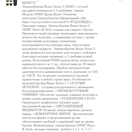
Б0046737
Электробритва Braun Series 3 300BT с точной
насадкой-триммером и 5 гребнями, чёрная
Модель:300BT Бренд:Braun Основная
категория:Электробритва Официальный сайт:
https://www.youtube.com/watch?v=PTqkSOBQZLs
Описание товара: Электробритва Braun Series 3
300BT Shave & Style создана для гладкого бритья.
Промежуточный триммер захватывает максимальное
количество волосков, а плавающая система с тремя
независимыми режущими элементами
подстраивается под контуры лица, обеспечивая
идеальную гладкость. Электробритва Braun Series 3
легко меняется в инструмент для точного стайлинга
благодаря насадке-триммеру и 5 гребням разной
длины. Встроенный NiMH-аккумулятор полностью
заряжается всего за 1 час, обеспечивая до 30 минут
работы без подзарядки. Прибор автоматически
адаптируется к напряжению сети в диапазоне от 100
до 240 В. Это позволяет пользоваться бритвой
практически в любой стране мира. Особенности
мужской бритвы Braun Series 3: • СЕТОЧКИ
SENSOFOIL. Созданы для идеального скольжения
без раздражения кожи. • ПРОМЕЖУТОЧНЫЙ
ТРИММЕР. Обеспечит удаление длинных волосков и
захват одним движением. • ТЕХНОЛОГИЯ 3-FLEX.
Гарантирует комфортное срезание даже
трехдневной щетины. • СВЕТОДИОДНЫЙ
ИНДИКАТОР. Позволит контролировать уровень
заряда. • КОМФОРТНОЕ БРИТЬЁ. Эргономичная
изогнутая форма и прорезиненная ручка
обеспечивают удобный и надежный хват во время
бритья. Комплектация: электробритва 300BT Shave
& Style, насадка-триммер, гребни (1 и 2, 3, 5 и 7