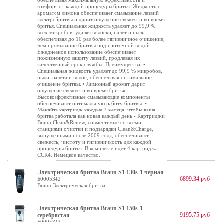
обеспечивая максимальную эффективность и
комфорт от каждой процедуры бритья. Жидкость с
ароматом лимона обеспечивает смазывание лезвий
электробритвы и дарит ощущение свежести во время
бритья. Специальная жидкость удаляет до 99,9 %
всех микробов, удаляя волоски, налёт и пыль,
обеспечивая до 10 раз более гигиеничное очищение,
чем промывание бритвы под проточной водой.
Ежедневное использование обеспечивает
пожизненную защиту лезвий, продлевая их
качественный срок службы. Преимущества: •
Специальная жидкость удаляет до 99,9 % микробов,
пыли, налёта и волос, обеспечивая оптимальное
очищение бритвы. • Лимонный аромат дарит
ощущение свежести во время бритья -
Высокоэффективные смазывающие компоненты
обеспечивают оптимальную работу бритвы. •
Меняйте картридж каждые 2 месяца, чтобы ваша
бритва работала как новая каждый день - Картриджи
Braun Clean&Renew, совместимые со всеми
станциями очистки и подзарядки Clean&Charge,
выпущенными после 2009 года, обеспечивают
свежесть, чистоту и гигиеничность для каждой
процедуры бритья. В комплекте идёт 4 картриджа
CCR4. Немецкое качество.
Электрическая бритва Braun S1 130s-1 черная
6899.34 руб
Б0005342
Braun Электрическая бритва
Электрическая бритва Braun S1 150s-1
9195.75 руб
серебристая
Б0005343