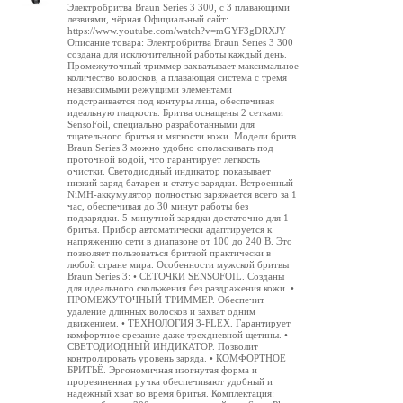
Электробритва Braun Series 3 300, с 3 плавающими
лезвиями, чёрная Официальный сайт:
https://www.youtube.com/watch?v=mGYF3gDRXJY
Описание товара: Электробритва Braun Series 3 300
создана для исключительной работы каждый день.
Промежуточный триммер захватывает максимальное
количество волосков, а плавающая система с тремя
независимыми режущими элементами
подстраивается под контуры лица, обеспечивая
идеальную гладкость. Бритва оснащены 2 сетками
SensoFoil, специально разработанными для
тщательного бритья и мягкости кожи. Модели бритв
Braun Series 3 можно удобно ополаскивать под
проточной водой, что гарантирует легкость
очистки. Светодиодный индикатор показывает
низкий заряд батареи и статус зарядки. Встроенный
NiMH-аккумулятор полностью заряжается всего за 1
час, обеспечивая до 30 минут работы без
подзарядки. 5-минутной зарядки достаточно для 1
бритья. Прибор автоматически адаптируется к
напряжению сети в диапазоне от 100 до 240 В. Это
позволяет пользоваться бритвой практически в
любой стране мира. Особенности мужской бритвы
Braun Series 3: • СЕТОЧКИ SENSOFOIL. Созданы
для идеального скольжения без раздражения кожи. •
ПРОМЕЖУТОЧНЫЙ ТРИММЕР. Обеспечит
удаление длинных волосков и захват одним
движением. • ТЕХНОЛОГИЯ 3-FLEX. Гарантирует
комфортное срезание даже трехдневной щетины. •
СВЕТОДИОДНЫЙ ИНДИКАТОР. Позволит
контролировать уровень заряда. • КОМФОРТНОЕ
БРИТЬЁ. Эргономичная изогнутая форма и
прорезиненная ручка обеспечивают удобный и
надежный хват во время бритья. Комплектация: