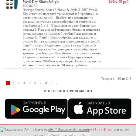
15452.40 руб
Wet&Dry Shave&Style
Б0046739
Электробритва Series 3 Shave & Style 310BT Wet &
Dry с точной насадкой-триммером и 5 гребнями, в
цвете черный/синий. - Брейся, подравниваний и
создавай контуры с электробритвой и триммером
для бороды 3-в-1 - В комплект входит бритвенная
головка 3-Flex для эффективного бритья и комфорта
кожи, насадка-триммер и 5 гребней для щетины и
бороды (1-7 мм) - Электробритва для влажного и
сухого бритья подходит для использования с водой,
пеной и гелем. Водонепоницаема на глубине до 5
метров - Надежная беспроводная электробритва и
триммер для бороды. Разработано и спроектировано
в Германии компанией Braun - Перезаряжаемые
долговечные NiMH-аккумуляторы. Полной зарядки в
течение 1 часа хватает на 30 минут работы
Товары 1 - 30 из 243
1
2
3
4
5
6
7
8
9
›
МОБИЛЬНОЕ ПРИЛОЖЕНИЕ
Нашли ошибку? Выделите её и нажмите
+
или на эту
Ctrl
Enter
кнопку
Сообщить об ошибке