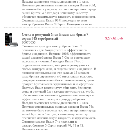
Насадка заменяется легким движением в 1 клик.
Покупая оригинальные сменные насадки Braun 96M,
вы можете быть уверены, что они не причинят вреда
вашей бритве, а благодаря немецкому качеству
обеспечат максимальную гладкость и эффективность.
Сменная насадка Braun 96M подходит ко всем
электробритвам Braun 9 Серии. Немецкое качество.
Сетка и режущий блок Braun для бритв 7
9277.61 руб
серии 74S серебристый
Б0070055
Сменная насадка для электробритв Braun 7
поколения - для Комфортного и эффективного
бритья ежедневно. Верните 100% эффективность
вашей электробритвы Braun 7 Серии с помощью
аксессуара – сменной насадки Braun 74s с 3
подвижными лезвиями, которые адаптируются к
любым контурам лица, и защитой кожи ежедневно. В
процессе использования, где каждые 18 месяцев
ваша бритва справляется с 6 миллионами волосков,
режущие элементы неизбежно изнашиваются, делая
процесс бритья менее эффективным и комфортным.
Поэтому Braun рекомендует обновлять бреющую
сетку и режущий блок каждые полтора года, чтобы
обеспечить максимальное удовольствие, комфорт и
эффективность от каждой процедуры бритья.
Насадка заменяется легким движением в 1 клик.
Покупая оригинальные сменные насадки Braun 74s,
вы можете быть уверены, что они не причинят вреда
вашей бритве, а благодаря немецкому качеству
обеспечат максимальную гладкость и эффективность.
Сменная насадка Braun 74s подходит к
электробритвам 5 Серии версий 70, 71 и 72.
Немецкое качество.