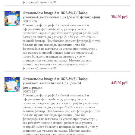
форматов/ размеров !!!
Фотоальбом Image Art 1828-W(4) Набор
384.30 руб
уголков 4 листа белые 1,5х1,5см 36 фотографий
Б0070226
Уголки для фотографий с белой окантовкой и
оформления фотоальбомов, размер уголков
позволяет надежно держать фотографии различных
размеров вплоть до размера 21х30 см - это очень
важный фактор. Чем больше формат фотографии тем
больше нужна площадь крепления , что бы
фотография не вылетала из уголка при просмотре ,
как раз это с лихвой решает наш уголок который
имеет большую площадь крепления , чем у
стандартных уголков на рынке. Можно сказать
именно эти уголки - универсальные уголки -
форматов/ размеров !!!
Фотоальбом Image Art 1828-W(6) Набор
445.30 руб
уголков 6 листов белые 1,5х1,5см 54
фотографии
Б0070227
Уголки для фотографий с белой окантовкой и
оформления фотоальбомов, размер уголков
позволяет надежно держать фотографии различных
размеров вплоть до размера 21х30 см - это очень
важный фактор. Чем больше формат фотографии тем
больше нужна площадь крепления , что бы
фотография не вылетала из уголка при просмотре ,
как раз этот нюанс с лихвой решает наш уголок
который имеет большую площадь крепления , чем у
стандартных уголков на рынке. Можно сказать
именно эти уголки - универсальные уголки -