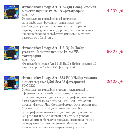
Фотоальбом Image Art 1118-В(6) Набор уголков
445.30 руб
6 листов черные 1х1см 153 фотографии
Б0070221
Уголки для фотографий и оформления:
фотоальбомов ,фотокниг , дневников ; где
необходимо разместить заметку , фотографию ,
вырезку из журнала и т.д. ; размер уголков позволяет
надежно фиксировать фотографии стандартного
размера до 13х18 см .
Фотоальбом Image Art 1118-В(10) Набор
683.20 руб
уголков 10 листов черные 1х1см 255
фотографий
Б0070222
'Фотоальбом Image Art 1118-В(10) Набор уголков 10
листов черные 1х1см 255 фотографий
Фотоальбом Image Art 1828-В(4) Набор уголков
384.30 руб
4 листа черные 1,5х1,5см 36 фотографий
Б0070223
Уголки для фотографий с черной окантовкой и
оформления фотоальбомов, размер уголков
позволяет надежно держать фотографии различных
размеров вплоть до размера 21х30 см - это очень
важный фактор. Чем больше формат фотографии тем
больше нужна площадь крепления , что бы
фотография не вылетала из уголка при просмотре ,
как раз этот нюанс с лихвой решает наш уголок
который имеет большую площадь крепления , чем у
стандартных уголков на рынке. Можно сказать
именно эти уголки - универсальные уголки -