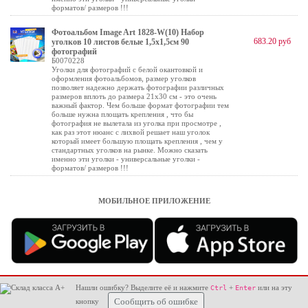
форматов/ размеров !!!
Фотоальбом Image Art 1828-W(10) Набор
683.20 руб
уголков 10 листов белые 1,5х1,5см 90
фотографий
Б0070228
Уголки для фотографий с белой окантовкой и
оформления фотоальбомов, размер уголков
позволяет надежно держать фотографии различных
размеров вплоть до размера 21х30 см - это очень
важный фактор. Чем больше формат фотографии тем
больше нужна площать крепления , что бы
фотография не вылетала из уголка при просмотре ,
как раз этот нюанс с лихвой решает наш уголок
который имеет большую площать крепления , чем у
стандартных уголков на рынке. Можно сказать
именно эти уголки - универсальные уголки -
форматов/ размеров !!!
МОБИЛЬНОЕ ПРИЛОЖЕНИЕ
Нашли ошибку? Выделите её и нажмите
+
или на эту
Ctrl
Enter
кнопку
Сообщить об ошибке