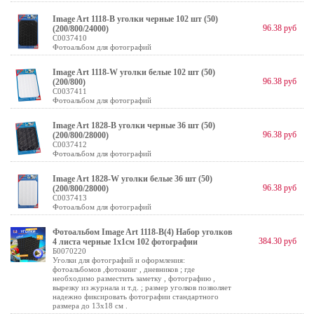
Image Art 1118-В уголки черные 102 шт (50)
96.38 руб
(200/800/24000)
C0037410
Фотоальбом для фотографий
Image Art 1118-W уголки белые 102 шт (50)
96.38 руб
(200/800)
C0037411
Фотоальбом для фотографий
Image Art 1828-В уголки черные 36 шт (50)
96.38 руб
(200/800/28000)
C0037412
Фотоальбом для фотографий
Image Art 1828-W уголки белые 36 шт (50)
96.38 руб
(200/800/28000)
C0037413
Фотоальбом для фотографий
Фотоальбом Image Art 1118-В(4) Набор уголков
384.30 руб
4 листа черные 1х1см 102 фотографии
Б0070220
Уголки для фотографий и оформления:
фотоальбомов ,фотокниг , дневников ; где
необходимо разместить заметку , фотографию ,
вырезку из журнала и т.д. ; размер уголков позволяет
надежно фиксировать фотографии стандартного
размера до 13х18 см .