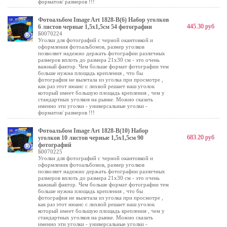
форматов/ размеров !!!
Фотоальбом Image Art 1828-В(6) Набор уголков
445.30 руб
6 листов черные 1,5х1,5см 54 фотографии
Б0070224
Уголки для фотографий с черной окантовкой и
оформления фотоальбомов, размер уголков
позволяет надежно держать фотографии различных
размеров вплоть до размера 21х30 см - это очень
важный фактор. Чем больше формат фотографии тем
больше нужна площадь крепления , что бы
фотография не вылетала из уголка при просмотре ,
как раз этот нюанс с лихвой решает наш уголок
который имеет большую площадь крепления , чем у
стандартных уголков на рынке. Можно сказать
именно эти уголки - универсальные уголки -
форматов/ размеров !!!
Фотоальбом Image Art 1828-В(10) Набор
683.20 руб
уголков 10 листов черные 1,5х1,5см 90
фотографий
Б0070225
Уголки для фотографий с черной окантовкой и
оформления фотоальбомов, размер уголков
позволяет надежно держать фотографии различных
размеров вплоть до размера 21х30 см - это очень
важный фактор. Чем больше формат фотографии тем
больше нужна площадь крепления , что бы
фотография не вылетала из уголка при просмотре ,
как раз этот нюанс с лихвой решает наш уголок
который имеет большую площадь крепления , чем у
стандартных уголков на рынке. Можно сказать
именно эти уголки - универсальные уголки -