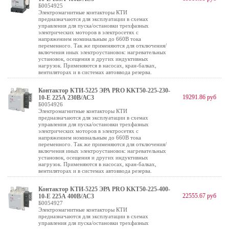
Б0054925
Электромагнитные контакторы КТИ
предназначаются для эксплуатации в схемах
управления для пуска/остановки трехфазных
электрических моторов в электросетях с
напряжением номинальным до 660В тока
переменного. Так же применяются для отключения/
включения иных электроустановок: нагревательных
установок, осещения и других индуктивных
нагрузок. Применяются в насосах, кран-балках,
вентиляторах и в системах автоввода резерва.
Контактор КТИ-5225 ЭРА PRO KKT50-225-230-
19291.86 руб
10-E 225А 230В/АС3
Б0054926
Электромагнитные контакторы КТИ
предназначаются для эксплуатации в схемах
управления для пуска/остановки трехфазных
электрических моторов в электросетях с
напряжением номинальным до 660В тока
переменного. Так же применяются для отключения/
включения иных электроустановок: нагревательных
установок, осещения и других индуктивных
нагрузок. Применяются в насосах, кран-балках,
вентиляторах и в системах автоввода резерва.
Контактор КТИ-5225 ЭРА PRO KKT50-225-400-
22555.67 руб
10-E 225А 400В/АС3
Б0054927
Электромагнитные контакторы КТИ
предназначаются для эксплуатации в схемах
управления для пуска/остановки трехфазных