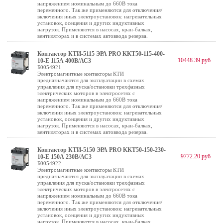
напряжением номинальным до 660В тока
переменного. Так же применяются для отключения/
включения иных электроустановок: нагревательных
установок, осещения и других индуктивных
нагрузок. Применяются в насосах, кран-балках,
вентиляторах и в системах автоввода резерва.
Контактор КТИ-5115 ЭРА PRO KKT50-115-400-
10448.39 руб
10-E 115А 400В/АС3
Б0054921
Электромагнитные контакторы КТИ
предназначаются для эксплуатации в схемах
управления для пуска/остановки трехфазных
электрических моторов в электросетях с
напряжением номинальным до 660В тока
переменного. Так же применяются для отключения/
включения иных электроустановок: нагревательных
установок, осещения и других индуктивных
нагрузок. Применяются в насосах, кран-балках,
вентиляторах и в системах автоввода резерва.
Контактор КТИ-5150 ЭРА PRO KKT50-150-230-
9772.20 руб
10-E 150А 230В/АС3
Б0054922
Электромагнитные контакторы КТИ
предназначаются для эксплуатации в схемах
управления для пуска/остановки трехфазных
электрических моторов в электросетях с
напряжением номинальным до 660В тока
переменного. Так же применяются для отключения/
включения иных электроустановок: нагревательных
установок, осещения и других индуктивных
нагрузок. Применяются в насосах, кран-балках,