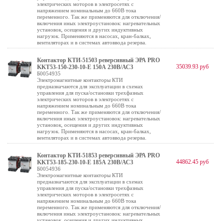
электрических моторов в электросетях с
напряжением номинальным до 660В тока
переменного. Так же применяются для отключения/
включения иных электроустановок: нагревательных
установок, осещения и других индуктивных
нагрузок. Применяются в насосах, кран-балках,
вентиляторах и в системах автоввода резерва.
Контактор КТИ-51503 реверсивный ЭРА PRO
35039.93 руб
KKT53-150-230-10-E 150А 230В/АС3
Б0054935
Электромагнитные контакторы КТИ
предназначаются для эксплуатации в схемах
управления для пуска/остановки трехфазных
электрических моторов в электросетях с
напряжением номинальным до 660В тока
переменного. Так же применяются для отключения/
включения иных электроустановок: нагревательных
установок, осещения и других индуктивных
нагрузок. Применяются в насосах, кран-балках,
вентиляторах и в системах автоввода резерва.
Контактор КТИ-51853 реверсивный ЭРА PRO
44862.45 руб
KKT53-185-230-10-E 185А 230В/АС3
Б0054936
Электромагнитные контакторы КТИ
предназначаются для эксплуатации в схемах
управления для пуска/остановки трехфазных
электрических моторов в электросетях с
напряжением номинальным до 660В тока
переменного. Так же применяются для отключения/
включения иных электроустановок: нагревательных
установок, осещения и других индуктивных