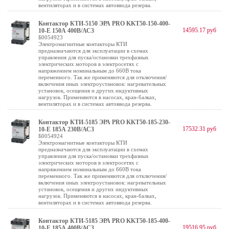
вентиляторах и в системах автоввода резерва.
Контактор КТИ-5150 ЭРА PRO KKT50-150-400-
14595.17 руб
10-E 150А 400В/АС3
Б0054923
Электромагнитные контакторы КТИ
предназначаются для эксплуатации в схемах
управления для пуска/остановки трехфазных
электрических моторов в электросетях с
напряжением номинальным до 660В тока
переменного. Так же применяются для отключения/
включения иных электроустановок: нагревательных
установок, осещения и других индуктивных
нагрузок. Применяются в насосах, кран-балках,
вентиляторах и в системах автоввода резерва.
Контактор КТИ-5185 ЭРА PRO KKT50-185-230-
17532.31 руб
10-E 185А 230В/АС3
Б0054924
Электромагнитные контакторы КТИ
предназначаются для эксплуатации в схемах
управления для пуска/остановки трехфазных
электрических моторов в электросетях с
напряжением номинальным до 660В тока
переменного. Так же применяются для отключения/
включения иных электроустановок: нагревательных
установок, осещения и других индуктивных
нагрузок. Применяются в насосах, кран-балках,
вентиляторах и в системах автоввода резерва.
Контактор КТИ-5185 ЭРА PRO KKT50-185-400-
19516.95 руб
10-E 185А 400В/АС3