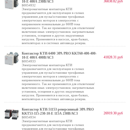
36838.82 руб
10-E 400А 230В/АС3
Б0054932
Электромагнитные контакторы КТИ
предназначаются для эксплуатации в схемах
управления для пуска/остановки трехфазных
электрических моторов в электросетях с
напряжением номинальным до 660В тока
переменного. Так же применяются для отключения/
включения иных электроустановок: нагревательных
установок, осещения и других индуктивных
нагрузок. Применяются в насосах, кран-балках,
вентиляторах и в системах автоввода резерва.
Контактор КТИ-6400 ЭРА PRO KKT60-400-400-
41828.31 руб
10-E 400А 400В/АС3
Б0054933
Электромагнитные контакторы КТИ
предназначаются для эксплуатации в схемах
управления для пуска/остановки трехфазных
электрических моторов в электросетях с
напряжением номинальным до 660В тока
переменного. Так же применяются для отключения/
включения иных электроустановок: нагревательных
установок, осещения и других индуктивных
нагрузок. Применяются в насосах, кран-балках,
вентиляторах и в системах автоввода резерва.
Контактор КТИ-51153 реверсивный ЭРА PRO
26919.30 руб
KKT53-115-230-10-E 115А 230В/АС3
Б0054934
Электромагнитные контакторы КТИ
предназначаются для эксплуатации в схемах
управления для пуска/остановки трехфазных