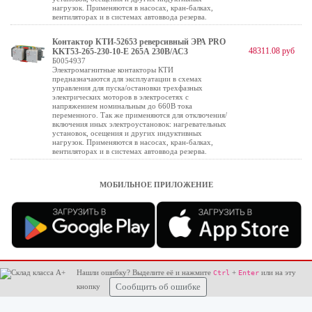
нагрузок. Применяются в насосах, кран-балках,
вентиляторах и в системах автоввода резерва.
Контактор КТИ-52653 реверсивный ЭРА PRO
48311.08 руб
KKT53-265-230-10-E 265А 230В/АС3
Б0054937
Электромагнитные контакторы КТИ
предназначаются для эксплуатации в схемах
управления для пуска/остановки трехфазных
электрических моторов в электросетях с
напряжением номинальным до 660В тока
переменного. Так же применяются для отключения/
включения иных электроустановок: нагревательных
установок, осещения и других индуктивных
нагрузок. Применяются в насосах, кран-балках,
вентиляторах и в системах автоввода резерва.
МОБИЛЬНОЕ ПРИЛОЖЕНИЕ
Нашли ошибку? Выделите её и нажмите
+
или на эту
Ctrl
Enter
кнопку
Сообщить об ошибке