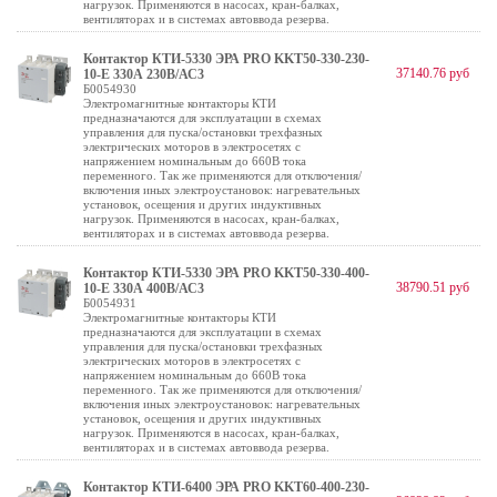
нагрузок. Применяются в насосах, кран-балках,
вентиляторах и в системах автоввода резерва.
Контактор КТИ-5330 ЭРА PRO KKT50-330-230-
37140.76 руб
10-E 330А 230В/АС3
Б0054930
Электромагнитные контакторы КТИ
предназначаются для эксплуатации в схемах
управления для пуска/остановки трехфазных
электрических моторов в электросетях с
напряжением номинальным до 660В тока
переменного. Так же применяются для отключения/
включения иных электроустановок: нагревательных
установок, осещения и других индуктивных
нагрузок. Применяются в насосах, кран-балках,
вентиляторах и в системах автоввода резерва.
Контактор КТИ-5330 ЭРА PRO KKT50-330-400-
38790.51 руб
10-E 330А 400В/АС3
Б0054931
Электромагнитные контакторы КТИ
предназначаются для эксплуатации в схемах
управления для пуска/остановки трехфазных
электрических моторов в электросетях с
напряжением номинальным до 660В тока
переменного. Так же применяются для отключения/
включения иных электроустановок: нагревательных
установок, осещения и других индуктивных
нагрузок. Применяются в насосах, кран-балках,
вентиляторах и в системах автоввода резерва.
Контактор КТИ-6400 ЭРА PRO KKT60-400-230-