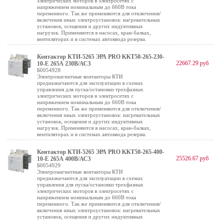
электрических моторов в электросетях с
напряжением номинальным до 660В тока
переменного. Так же применяются для отключения/
включения иных электроустановок: нагревательных
установок, осещения и других индуктивных
нагрузок. Применяются в насосах, кран-балках,
вентиляторах и в системах автоввода резерва.
Контактор КТИ-5265 ЭРА PRO KKT50-265-230-
22667.29 руб
10-E 265А 230В/АС3
Б0054928
Электромагнитные контакторы КТИ
предназначаются для эксплуатации в схемах
управления для пуска/остановки трехфазных
электрических моторов в электросетях с
напряжением номинальным до 660В тока
переменного. Так же применяются для отключения/
включения иных электроустановок: нагревательных
установок, осещения и других индуктивных
нагрузок. Применяются в насосах, кран-балках,
вентиляторах и в системах автоввода резерва.
Контактор КТИ-5265 ЭРА PRO KKT50-265-400-
25526.67 руб
10-E 265А 400В/АС3
Б0054929
Электромагнитные контакторы КТИ
предназначаются для эксплуатации в схемах
управления для пуска/остановки трехфазных
электрических моторов в электросетях с
напряжением номинальным до 660В тока
переменного. Так же применяются для отключения/
включения иных электроустановок: нагревательных
установок, осещения и других индуктивных