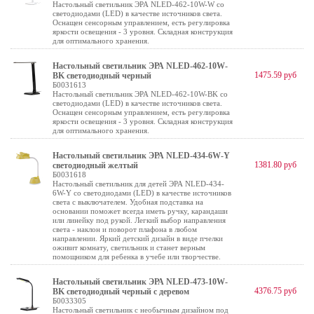
Настольный светильник ЭРА NLED-462-10W-W со
светодиодами (LED) в качестве источников света.
Оснащен сенсорным управлением, есть регулировка
яркости освещения - 3 уровня. Складная конструкция
для оптимального хранения.
Настольный светильник ЭРА NLED-462-10W-
1475.59 руб
BK светодиодный черный
Б0031613
Настольный светильник ЭРА NLED-462-10W-BK со
светодиодами (LED) в качестве источников света.
Оснащен сенсорным управлением, есть регулировка
яркости освещения - 3 уровня. Складная конструкция
для оптимального хранения.
Настольный светильник ЭРА NLED-434-6W-Y
1381.80 руб
светодиодный желтый
Б0031618
Настольный светильник для детей ЭРА NLED-434-
6W-Y со светодиодами (LED) в качестве источников
света с выключателем. Удобная подставка на
основании поможет всегда иметь ручку, карандаши
или линейку под рукой. Легкий выбор направления
света - наклон и поворот плафона в любом
направлении. Яркий детский дизайн в виде пчелки
оживит комнату, светильник и станет верным
помощником для ребенка в учебе или творчестве.
Настольный светильник ЭРА NLED-473-10W-
4376.75 руб
BK светодиодный черный с деревом
Б0033305
Настольный светильник с необычным дизайном под