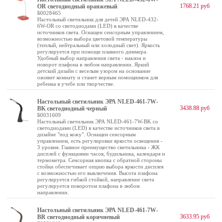
1768.21 руб
OR светодиодный оранжевый
Б0028465
Настольный светильник для детей ЭРА NLED-432-
6W-OR со светодиодами (LED) в качестве
источников света. Оснащен сенсорным управлением,
возможностью выбора цветовой температуры
(теплый, нейтральный или холодный свет). Яркость
регулируется при помощи плавного диммера.
Удобный выбор направления света - наклон и
поворот плафона в любом направлении. Яркий
детский дизайн с веселым узором на основание
оживит комнату и станет верным помощником для
ребенка в учебе или творчестве.
Настольный светильник ЭРА NLED-461-7W-
3438.88 руб
BK светодиодный черный
Б0031609
Настольный светильник ЭРА NLED-461-7W-BK со
светодиодами (LED) в качестве источников света в
дизайне "под кожу". Оснащен сенсорным
управлением, есть регулировки яркости освещения -
3 уровня. Главное преимущество светильника - ЖК
дисплей с функциями часов, будильника, календаря и
термометра. Сенсорная кнопка с обратной стороны
стойки обеспечивает опцию выбора яркости дисплея
с возможностью его выключения. Высота плафона
регулируется гибкой стойкой, направление света
регулируется поворотом плафона в любом
направлении.
Настольный светильник ЭРА NLED-461-7W-
3633.95 руб
BR светодиодный коричневый