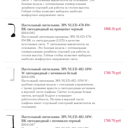
света. У светильника выключатель на основании. Это
базовая модель с оптимальным универсальным
дизайном хорошей для работы за столом высоты.
Гибкая стойка позволяет выбирать наиболее
комфортное направление света.
Настольный светильник ЭРА NLED-478-8W-
1908.26 руб
BK светодиодный на прищепке черный
Б0041085
Настольный светильник-прищепка ЭРА NLED-478-
8W-BK со светодиодами (LED) в качестве
источников света. У светильника выключатель на
основании. Это базовая модель с оптимальным
универсальным дизайном хорошей для работы за
столом высоты. Гибкая стойка позволяет выбирать
наиболее комфортное направление света.
Настольный светильник ЭРА NLED-482-10W-
1760.70 руб
W светодиодный с ночником белый
Б0041086
Настольный светильник ЭРА NLED-482-10W-W -
удобная складная модель с сенсорным управлением,
с тремя уровнями яркости и светодиодным ночником
в верхней части плафона. Светит холодным белым
светом, который бодрит и повышает
работоспособность. Ночник в верхней части
плафона имеет отдельный сенсорный выключатель на
основании.
Настольный светильник ЭРА NLED-482-10W-
1760.70 руб
BK светодиодный с ночником черный
Б0041087