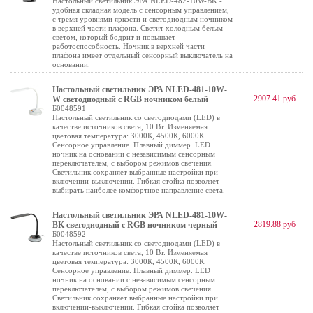
Настольный светильник ЭРА NLED-482-10W-BK -
удобная складная модель с сенсорным управлением,
с тремя уровнями яркости и светодиодным ночником
в верхней части плафона. Светит холодным белым
светом, который бодрит и повышает
работоспособность. Ночник в верхней части
плафона имеет отдельный сенсорный выключатель на
основании.
Настольный светильник ЭРА NLED-481-10W-
2907.41 руб
W светодиодный с RGB ночником белый
Б0048591
Настольный светильник со светодиодами (LED) в
качестве источников света, 10 Вт. Изменяемая
цветовая температура: 3000К, 4500К, 6000К.
Сенсорное управление. Плавный диммер. LED
ночник на основании с независимым сенсорным
переключателем, с выбором режимов свечения.
Светильник сохраняет выбранные настройки при
включении-выключении. Гибкая стойка позволяет
выбирать наиболее комфортное направление света.
Настольный светильник ЭРА NLED-481-10W-
2819.88 руб
BK светодиодный с RGB ночником черный
Б0048592
Настольный светильник со светодиодами (LED) в
качестве источников света, 10 Вт. Изменяемая
цветовая температура: 3000К, 4500К, 6000К.
Сенсорное управление. Плавный диммер. LED
ночник на основании с независимым сенсорным
переключателем, с выбором режимов свечения.
Светильник сохраняет выбранные настройки при
включении-выключении. Гибкая стойка позволяет