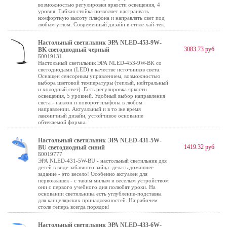
возможностью регулировки яркости освещения, 4
уровня. Гибкая стойка позволяет настраивать
комфортную высоту плафона и направлять свет под
любым углом. Современный дизайн в стиле хай-тек.
Настольный светильник ЭРА NLED-453-9W-
3083.73 руб
BK светодиодный черный
Б0019131
Настольный светильник ЭРА NLED-453-9W-BK со
светодиодами (LED) в качестве источников света.
Оснащен сенсорным управлением, возможностью
выбора цветовой температуры (теплый, нейтральный
и холодный свет). Есть регулировка яркости
освещения, 5 уровней. Удобный выбор направления
света - наклон и поворот плафона в любом
направлении. Актуальный и в то же время
лаконичный дизайн, устойчивое основание
обтекаемой формы.
Настольный светильник ЭРА NLED-431-5W-
1419.32 руб
BU светодиодный синий
Б0019777
ЭРА NLED-431-5W-BU - настольный светильник для
детей в виде забавного зайца: делать домашнее
задание - это весело! Особенно актуален для
первоклашек - с таким милым и веселым устройством
они с первого учебного дня полюбят уроки. На
основании светильника есть углубление-подставка
для канцелярских принадлежностей. На рабочем
столе теперь всегда порядок!
Настольный светильник ЭРА NLED-433-6W-