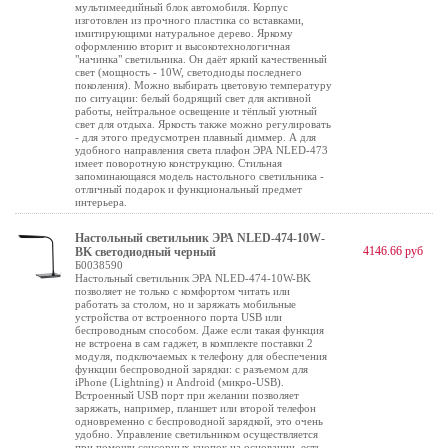
мультимеедийный блок автомобиля. Корпус
изготовлен из прочного пластика со вставками,
имитирующими натуральное дерево. Яркому
оформлению вторит и высокотехнологичная
"начинка" светильника. Он даёт яркий качественный
свет (мощность - 10W, светодиоды последнего
поколения). Можно выбирать цветовую температуру
по ситуации: белый бодрящий свет для активной
работы, нейтральное освещение и тёплый уютный
свет для отдыха. Яркость также можно регулировать
- для этого предусмотрен плавный диммер. А для
удобного направления света плафон ЭРА NLED-473
имеет поворотную конструкцию. Стильная
запоминающаяся модель настольного светильника -
отличный подарок и функциональный предмет
интерьера.
Настольный светильник ЭРА NLED-474-10W-
4146.66 руб
BK светодиодный черный
Б0038590
Настольный светильник ЭРА NLED-474-10W-BK
позволяет не только с комфортом читать или
работать за столом, но и заряжать мобильные
устройства от встроенного порта USB или
беспроводным способом. Даже если такая функция
не встроена в сам гаджет, в комплекте поставки 2
модуля, подключаемых к телефону для обеспечения
функции беспроводной зарядки: с разъемом для
iPhone (Lightning) и Android (микро-USB).
Встроенный USB порт при желании позволяет
заряжать, например, планшет или второй телефон
одновременно с беспроводной зарядкой, это очень
удобно. Управление светильником осуществляется
при помощи сенсорных кнопок на основании, есть