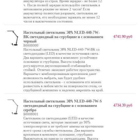
аккумулятора из строя. Время зарядки - не более 12
ч. После полной зарядки используйте светильник в
автономном режиме не менее 2 часов! Если
аккумулятор полностью разряжен, светильник не
включается, его необходимо заряжать не менее 12
часов в выключенном состоянии.
Настольный светильник ЭРА NLED-440-7W-
4741.90 руб
BK светодиодный на струбцине и с основанием
черный
Б0008000
Настольный светильник ЭРА NLED-440-7W-BK со
светодиодами (LED) в качестве источников света.
Два варианта крепления в комплекте: устойчивое
основание и струбцина. Высота плафона
регулируется двухсекционной сгибающейся
стойкой. Отлично экономит рабочее пространство.
Варианты с комбинированным креплением дают
возможность выбрать, как будет удобнее
использовать светильник - с основанием его можно
разместить в любом месте на поверхности стола, со
струбциной компактно и надежно закрепить на край.
Настольный светильник ЭРА NLED-440-7W-S
4734.39 руб
светодиодный на струбцине и с основанием
серебро
Б0008001
Светильник со светодиодами (LED) в качестве
источников света, которые экономят до 90%
электроэнергии и не требуют замены на протяжении
всего срока службы светильника. Два варианта
крепления в комплекте: основание, струбцина
Выключатель на панели со светодиодами. Высота