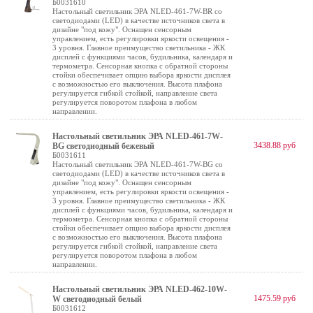
Б0031610
Настольный светильник ЭРА NLED-461-7W-BR со
светодиодами (LED) в качестве источников света в
дизайне "под кожу". Оснащен сенсорным
управлением, есть регулировки яркости освещения -
3 уровня. Главное преимущество светильника - ЖК
дисплей с функциями часов, будильника, календаря и
термометра. Сенсорная кнопка с обратной стороны
стойки обеспечивает опцию выбора яркости дисплея
с возможностью его выключения. Высота плафона
регулируется гибкой стойкой, направление света
регулируется поворотом плафона в любом
направлении.
Настольный светильник ЭРА NLED-461-7W-
3438.88 руб
BG светодиодный бежевый
Б0031611
Настольный светильник ЭРА NLED-461-7W-BG со
светодиодами (LED) в качестве источников света в
дизайне "под кожу". Оснащен сенсорным
управлением, есть регулировки яркости освещения -
3 уровня. Главное преимущество светильника - ЖК
дисплей с функциями часов, будильника, календаря и
термометра. Сенсорная кнопка с обратной стороны
стойки обеспечивает опцию выбора яркости дисплея
с возможностью его выключения. Высота плафона
регулируется гибкой стойкой, направление света
регулируется поворотом плафона в любом
направлении.
Настольный светильник ЭРА NLED-462-10W-
1475.59 руб
W светодиодный белый
Б0031612