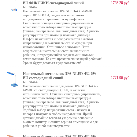
1763.20 руб
BU ФИКСИКИ светодиодный синий
Б0028462
Настольный светильник ЭРА NLED-433-6W-BU
серии ФИКСИКИ, созданной по мотивам
популярного современного мультфильма.
Светильник оснащен сенсорным управлением и
возможностью выбора цветовой температуры
(теплый, нейтральный или холодный свет). Яркость
регулируется при помощи плавного диммера.
Плафон наклоняется и поворачивается в любом
направлении для максимального комфорта при
использовании. Устойчивое основание. Этот
современный настольный светильник оценит
ребенок, интересующийся гаджетами и новыми
технологиями. То есть практически каждый ребенок!
Уроки будут делаться с удовольствием!
Настольный светильник ЭРА NLED-432-6W-
1771.96 руб
BU светодиодный синий
Б0028464
Настольный светильник для детей ЭРА NLED-432-
6W-BU со светодиодами (LED) в качестве
источников света. Оснащен сенсорным управлением,
возможностью выбора цветовой температуры
(теплый, нейтральный или холодный свет). Яркость
регулируется при помощи плавного диммера.
Удобный выбор направления света - наклон и
поворот плафона в любом направлении. Яркий
детский дизайн с веселым узором на основание
оживит комнату и станет верным помощником для
ребенка в учебе или творчестве.
Настольный светильник ЭРА NLED-432-6W-