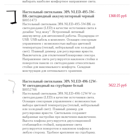
выбирать наиболее комфортное направление света.
Настольный светильник ЭРА NLED-495-5W-
1368.05 руб
BK светодиодный аккумуляторный черный
Б0051473
Настольный светильник ЭРА NLED-495-5W-BK со
светодиодами (LED) в качестве источников света в
дизайне "под кожу". Встроенный литиевый
аккумулятор для автономной работы. Подзарядка от
USB. USB-кабель в комплекте. Оснащен сенсорным
управлением с возможностью выбора цветовой
температуры (теплый, нейтральный или холодный
свет). Плавный диммер для регулировки яркости.
Выключатель для отключения/блокировки сенсора.
Направление света регулируется наклоном стойки и
поворотом панели со светодиодами относительно
стойки для максимального комфорта. Складная
конструкция для оптимального хранения.
Настольный светильник ЭРА NLED-496-12W-
5622.25 руб
W светодиодный на струбцине белый
Б0052766
Настольный светильник ЭРА NLED-496-12W-W со
светодиодами (LED) в качестве источников света.
Оснащен сенсорным управлением с возможностью
выбора цветовой температуры (теплый, нейтральный
или холодный свет). Плавный диммер для
регулировки яркости. Светильник сохраняет
выбранные настройки при включении-выключении.
Высота плафона регулируется двухсекционной
сгибающейся стойкой, направление света
регулируется поворотом и наклоном плафона в
любую сторону. Удобное крепление на струбцину.