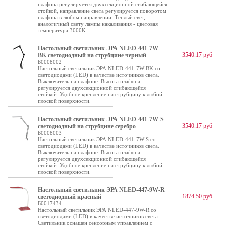
плафона регулируется двухсекционной сгибающейся
стойкой, направление света регулируется поворотом
плафона в любом направлении. Теплый свет,
аналогичный свету лампы накаливания - цветовая
температура 3000К.
Настольный светильник ЭРА NLED-441-7W-
3540.17 руб
BK светодиодный на струбцине черный
Б0008002
Настольный светильник ЭРА NLED-441-7W-BK со
светодиодами (LED) в качестве источников света.
Выключатель на плафоне. Высота плафона
регулируется двухсекционной сгибающейся
стойкой. Удобное крепление на струбцину к любой
плоской поверхности.
Настольный светильник ЭРА NLED-441-7W-S
3540.17 руб
светодиодный на струбцине серебро
Б0008003
Настольный светильник ЭРА NLED-441-7W-S со
светодиодами (LED) в качестве источников света.
Выключатель на плафоне. Высота плафона
регулируется двухсекционной сгибающейся
стойкой. Удобное крепление на струбцину к любой
плоской поверхности.
Настольный светильник ЭРА NLED-447-9W-R
1874.50 руб
светодиодный красный
Б0017434
Настольный светильник ЭРА NLED-447-9W-R со
светодиодами (LED) в качестве источников света.
Светильник оснащен сенсорным управлением с