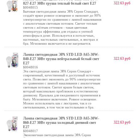
322.63 руб
827-E27 30Вт груша теплый белый свет Е27
Б0048015
Бытовая светодиодная лампа ЭРА Серии Стандарт,
создаёт яркое ровное освещение и экономит до 90%
электроэнергии по сравнению с лампой накаливания
с аналогичным световым потоком. Светит теплым
светом с жёлтым оттенком - такая цветовая
температура эффективна для отдыха и уютной
атмосферы в доме. Используется в потолочных,
настенных, настольных светильниках, в люстрах и
бра. Мгновенно включается и не нагревается.
Лампа светодиодная ЭРА STD LED A65-30W-
322.63 руб
840-E27 30Вт груша нейтральный белый свет
Е27
Б0048016
Эта светодиодная лампа ЭРА Серии Стандарт -
современный, качественный и доступный источник
света. Позволяет экономить до 90% электроэнергии
по сравнению с лампой накаливания с аналогичным
световым потоком. Светит ярким белым светом,
который максимально приближен к естественному
дневному. Идеальна для ежедневного применения в
быту. Мгновенное включение. Ровное освещение.
Можно использовать как с люстрами, так и со
светильниками, в том числе настольными и бра.
Лампа светодиодная ЭРА STD LED A65-30W-
322.63 руб
860-E27 30Вт груша холодный дневной свет
Е27
Б0048017
Экономичная светодиодная лампа ЭРА Серии