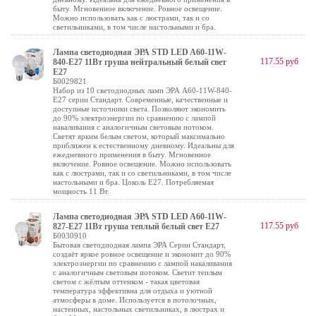
быту. Мгновенное включение. Ровное освещение.
Можно использовать как с люстрами, так и со
светильниками, в том числе настольными и бра.
Лампа светодиодная ЭРА STD LED A60-11W-
117.55 руб
840-E27 11Вт груша нейтральный белый свет
Е27
Б0029821
Набор из 10 светодиодных ламп ЭРА A60-11W-840-
E27 серии Стандарт. Современные, качественные и
доступные источники света. Позволяют экономить
до 90% электроэнергии по сравнению с лампой
накаливания с аналогичным световым потоком.
Светят ярким белым светом, который максимально
приближен к естественному дневному. Идеальны для
ежедневного применения в быту. Мгновенное
включение. Ровное освещение. Можно использовать
как с люстрами, так и со светильниками, в том числе
настольными и бра. Цоколь Е27. Потребляемая
мощность 11 Вт.
Лампа светодиодная ЭРА STD LED A60-11W-
117.55 руб
827-E27 11Вт груша теплый белый свет Е27
Б0030910
Бытовая светодиодная лампа ЭРА Серии Стандарт,
создаёт яркое ровное освещение и экономит до 90%
электроэнергии по сравнению с лампой накаливания
с аналогичным световым потоком. Светит теплым
светом с жёлтым оттенком - такая цветовая
температура эффективна для отдыха и уютной
атмосферы в доме. Используется в потолочных,
настенных, настольных светильниках, в люстрах и