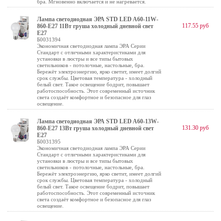
бра. Мгновенно включается и не нагревается.
Лампа светодиодная ЭРА STD LED A60-11W-
117.55 руб
860-E27 11Вт груша холодный дневной свет
Е27
Б0031394
Экономичная светодиодная лампа ЭРА Серии
Стандарт с отличными характеристиками для
установки в люстры и все типы бытовых
светильников - потолочные, настольные, бра.
Бережёт электроэнергию, ярко светит, имеет долгий
срок службы. Цветовая температура - холодный
белый свет. Такое освещение бодрит, повышает
работоспособность. Этот современный источник
света создаёт комфортное и безопасное для глаз
освещение.
Лампа светодиодная ЭРА STD LED A60-13W-
131.30 руб
860-E27 13Вт груша холодный дневной свет
Е27
Б0031395
Экономичная светодиодная лампа ЭРА Серии
Стандарт с отличными характеристиками для
установки в люстры и все типы бытовых
светильников - потолочные, настольные, бра.
Бережёт электроэнергию, ярко светит, имеет долгий
срок службы. Цветовая температура - холодный
белый свет. Такое освещение бодрит, повышает
работоспособность. Этот современный источник
света создаёт комфортное и безопасное для глаз
освещение.