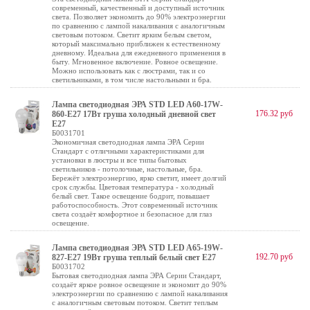
современный, качественный и доступный источник
света. Позволяет экономить до 90% электроэнергии
по сравнению с лампой накаливания с аналогичным
световым потоком. Светит ярким белым светом,
который максимально приближен к естественному
дневному. Идеальна для ежедневного применения в
быту. Мгновенное включение. Ровное освещение.
Можно использовать как с люстрами, так и со
светильниками, в том числе настольными и бра.
Лампа светодиодная ЭРА STD LED A60-17W-
176.32 руб
860-E27 17Вт груша холодный дневной свет
Е27
Б0031701
Экономичная светодиодная лампа ЭРА Серии
Стандарт с отличными характеристиками для
установки в люстры и все типы бытовых
светильников - потолочные, настольные, бра.
Бережёт электроэнергию, ярко светит, имеет долгий
срок службы. Цветовая температура - холодный
белый свет. Такое освещение бодрит, повышает
работоспособность. Этот современный источник
света создаёт комфортное и безопасное для глаз
освещение.
Лампа светодиодная ЭРА STD LED A65-19W-
192.70 руб
827-E27 19Вт груша теплый белый свет Е27
Б0031702
Бытовая светодиодная лампа ЭРА Серии Стандарт,
создаёт яркое ровное освещение и экономит до 90%
электроэнергии по сравнению с лампой накаливания
с аналогичным световым потоком. Светит теплым