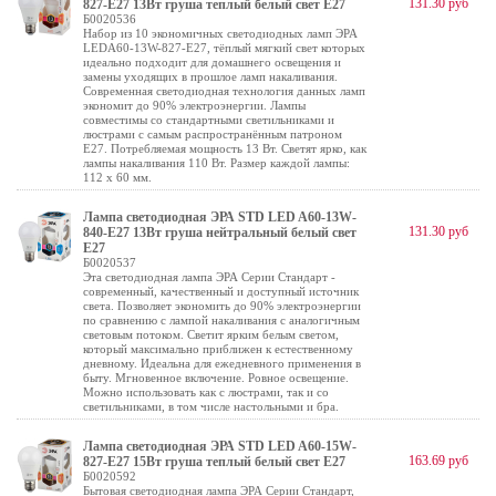
131.30 руб
827-E27 13Вт груша теплый белый свет Е27
Б0020536
Набор из 10 экономичных светодиодных ламп ЭРА
LEDA60-13W-827-E27, тёплый мягкий свет которых
идеально подходит для домашнего освещения и
замены уходящих в прошлое ламп накаливания.
Современная светодиодная технология данных ламп
экономит до 90% электроэнергии. Лампы
совместимы со стандартными светильниками и
люстрами с самым распространённым патроном
Е27. Потребляемая мощность 13 Вт. Светят ярко, как
лампы накаливания 110 Вт. Размер каждой лампы:
112 х 60 мм.
Лампа светодиодная ЭРА STD LED A60-13W-
131.30 руб
840-E27 13Вт груша нейтральный белый свет
Е27
Б0020537
Эта светодиодная лампа ЭРА Серии Стандарт -
современный, качественный и доступный источник
света. Позволяет экономить до 90% электроэнергии
по сравнению с лампой накаливания с аналогичным
световым потоком. Светит ярким белым светом,
который максимально приближен к естественному
дневному. Идеальна для ежедневного применения в
быту. Мгновенное включение. Ровное освещение.
Можно использовать как с люстрами, так и со
светильниками, в том числе настольными и бра.
Лампа светодиодная ЭРА STD LED A60-15W-
163.69 руб
827-E27 15Вт груша теплый белый свет Е27
Б0020592
Бытовая светодиодная лампа ЭРА Серии Стандарт,