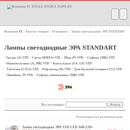
Компания
S3
Каталог товаров
Освещение
Лампы светодиодные ЭРА STANDART
/
/
/
Лампы светодиодные ЭРА STANDART
·
·
·
·
Груша (A) STD
Свеча (B/BXS) STD
Шар (P) STD
Софиты (MR) STD
·
·
Низковольтные (А, MR) STD
Капсульные (G4, G9) STD
·
·
·
Таблетки (GX53) STD
Рефлектор (R) STD
Для бытовой техники (Т25) STD
·
·
Линейные Т8 STD
Софиты линзованные (MR) STD
Код поставщика:
Рекомендуемая розничная цена
Лампа светодиодная ЭРА STD LED A60-13W-