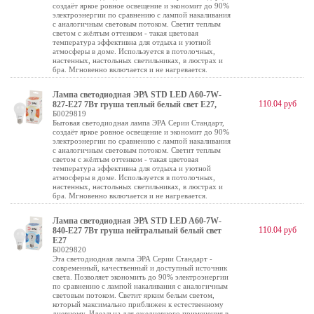
создаёт яркое ровное освещение и экономит до 90%
электроэнергии по сравнению с лампой накаливания
с аналогичным световым потоком. Светит теплым
светом с жёлтым оттенком - такая цветовая
температура эффективна для отдыха и уютной
атмосферы в доме. Используется в потолочных,
настенных, настольных светильниках, в люстрах и
бра. Мгновенно включается и не нагревается.
Лампа светодиодная ЭРА STD LED A60-7W-
110.04 руб
827-E27 7Вт груша теплый белый свет Е27,
Б0029819
Бытовая светодиодная лампа ЭРА Серии Стандарт,
создаёт яркое ровное освещение и экономит до 90%
электроэнергии по сравнению с лампой накаливания
с аналогичным световым потоком. Светит теплым
светом с жёлтым оттенком - такая цветовая
температура эффективна для отдыха и уютной
атмосферы в доме. Используется в потолочных,
настенных, настольных светильниках, в люстрах и
бра. Мгновенно включается и не нагревается.
Лампа светодиодная ЭРА STD LED A60-7W-
110.04 руб
840-E27 7Вт груша нейтральный белый свет
Е27
Б0029820
Эта светодиодная лампа ЭРА Серии Стандарт -
современный, качественный и доступный источник
света. Позволяет экономить до 90% электроэнергии
по сравнению с лампой накаливания с аналогичным
световым потоком. Светит ярким белым светом,
который максимально приближен к естественному
дневному. Идеальна для ежедневного применения в