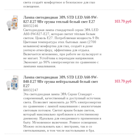
света создаёт комфортное и безопасное для глаз
освещение.
Лампа светодиодная ЭРА STD LED A60-9W-
103.79 руб
827-E27 9Вт груша теплый белый свет Е27
Б0032246
Светодиодная лампа стандартной серии ЭРА LED
A60-9W-827-E27, которая светит тёплым белым
светом. Цоколь Е27. Потребляемая мощность 9 Вт.
Цветовая температура этих бытовых ламп (2700
кельвинов) комфортна для глаз, создаёт в доме
уютную атмосферу, эффективна для отдыха.
Включается мгновенно, при работе не пульсирует и
не мигает. Устойчива к перепадам напряжения.
Экономит до 90% электроэнергии по сравнению с
лампами накаливания.
Лампа светодиодная ЭРА STD LED A60-9W-
103.79 руб
840-E27 9Вт груша нейтральный белый свет
Е27
Б0032247
Эта светодиодная лампа ЭРА Серии Стандарт -
современный, качественный и доступный источник
света. Позволяет экономить до 90% электроэнергии
по сравнению с лампой накаливания с аналогичным
световым потоком. Светит ярким белым светом,
который максимально приближен к естественному
дневному. Идеальна для ежедневного применения в
быту. Мгновенное включение. Ровное освещение.
Можно использовать как с люстрами, так и со
светильниками, в том числе настольными и бра.