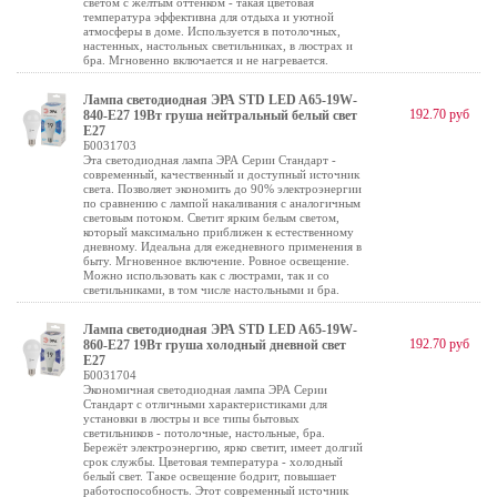
светом с жёлтым оттенком - такая цветовая
температура эффективна для отдыха и уютной
атмосферы в доме. Используется в потолочных,
настенных, настольных светильниках, в люстрах и
бра. Мгновенно включается и не нагревается.
Лампа светодиодная ЭРА STD LED A65-19W-
192.70 руб
840-E27 19Вт груша нейтральный белый свeт
Е27
Б0031703
Эта светодиодная лампа ЭРА Серии Стандарт -
современный, качественный и доступный источник
света. Позволяет экономить до 90% электроэнергии
по сравнению с лампой накаливания с аналогичным
световым потоком. Светит ярким белым светом,
который максимально приближен к естественному
дневному. Идеальна для ежедневного применения в
быту. Мгновенное включение. Ровное освещение.
Можно использовать как с люстрами, так и со
светильниками, в том числе настольными и бра.
Лампа светодиодная ЭРА STD LED A65-19W-
192.70 руб
860-E27 19Вт груша холодный дневной свет
Е27
Б0031704
Экономичная светодиодная лампа ЭРА Серии
Стандарт с отличными характеристиками для
установки в люстры и все типы бытовых
светильников - потолочные, настольные, бра.
Бережёт электроэнергию, ярко светит, имеет долгий
срок службы. Цветовая температура - холодный
белый свет. Такое освещение бодрит, повышает
работоспособность. Этот современный источник