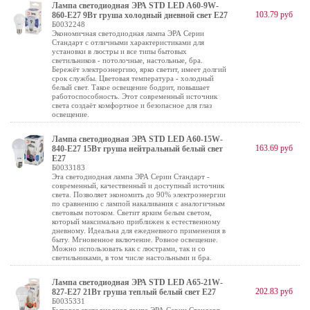
Лампа светодиодная ЭРА STD LED A60-9W-
103.79 руб
860-E27 9Вт груша холодный дневной свет Е27
Б0032248
Экономичная светодиодная лампа ЭРА Серии
Стандарт с отличными характеристиками для
установки в люстры и все типы бытовых
светильников - потолочные, настольные, бра.
Бережёт электроэнергию, ярко светит, имеет долгий
срок службы. Цветовая температура - холодный
белый свет. Такое освещение бодрит, повышает
работоспособность. Этот современный источник
света создаёт комфортное и безопасное для глаз
освещение.
Лампа светодиодная ЭРА STD LED A60-15W-
163.69 руб
840-E27 15Вт груша нейтральный белый свет
Е27
Б0033183
Эта светодиодная лампа ЭРА Серии Стандарт -
современный, качественный и доступный источник
света. Позволяет экономить до 90% электроэнергии
по сравнению с лампой накаливания с аналогичным
световым потоком. Светит ярким белым светом,
который максимально приближен к естественному
дневному. Идеальна для ежедневного применения в
быту. Мгновенное включение. Ровное освещение.
Можно использовать как с люстрами, так и со
светильниками, в том числе настольными и бра.
Лампа светодиодная ЭРА STD LED A65-21W-
202.83 руб
827-E27 21Вт груша теплый белый свет Е27
Б0035331