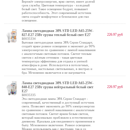
Бережёт электроэнергию, ярко светит, имеет долгий
срок службы. Цветовая температура - холодный
белый свет. Такое освещение бодрит, повышает
работоспособность. Этот современный источник
света создаёт комфортное и безопасное для глаз
освещение.
Лампа светодиодная ЭРА STD LED A65-25W-
226.97 руб
827-E27 25Вт груша теплый белый свет Е27
Б0035334
Бытовая светодиодная лампа ЭРА Серии Стандарт,
создаёт яркое ровное освещение и экономит до 90%
электроэнергии по сравнению с лампой накаливания
с аналогичным световым потоком. Светит теплым
светом с жёлтым оттенком - такая цветовая
температура эффективна для отдыха и уютной
атмосферы в доме. Используется в потолочных,
настенных, настольных светильниках, в люстрах и
бра. Мгновенно включается и не нагревается.
Лампа светодиодная ЭРА STD LED A65-25W-
226.97 руб
840-E27 25Вт груша нейтральный белый свет
Е27
Б0035335
Эта светодиодная лампа ЭРА Серии Стандарт -
современный, качественный и доступный источник
света. Позволяет экономить до 90% электроэнергии
по сравнению с лампой накаливания с аналогичным
световым потоком. Светит ярким белым светом,
который максимально приближен к естественному
дневному. Идеальна для ежедневного применения в
быту. Мгновенное включение. Ровное освещение.
Можно использовать как с люстрами, так и со