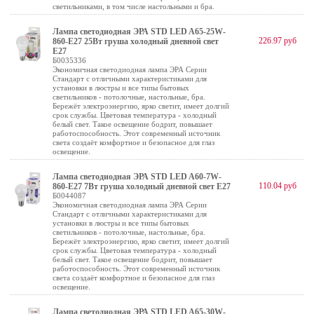
светильниками, в том числе настольными и бра.
Лампа светодиодная ЭРА STD LED A65-25W-
226.97 руб
860-E27 25Вт груша холодный дневной свет
Е27
Б0035336
Экономичная светодиодная лампа ЭРА Серии
Стандарт с отличными характеристиками для
установки в люстры и все типы бытовых
светильников - потолочные, настольные, бра.
Бережёт электроэнергию, ярко светит, имеет долгий
срок службы. Цветовая температура - холодный
белый свет. Такое освещение бодрит, повышает
работоспособность. Этот современный источник
света создаёт комфортное и безопасное для глаз
освещение.
Лампа светодиодная ЭРА STD LED A60-7W-
110.04 руб
860-E27 7Вт груша холодный дневной свет Е27
Б0044087
Экономичная светодиодная лампа ЭРА Серии
Стандарт с отличными характеристиками для
установки в люстры и все типы бытовых
светильников - потолочные, настольные, бра.
Бережёт электроэнергию, ярко светит, имеет долгий
срок службы. Цветовая температура - холодный
белый свет. Такое освещение бодрит, повышает
работоспособность. Этот современный источник
света создаёт комфортное и безопасное для глаз
освещение.
Лампа светодиодная ЭРА STD LED A65-30W-