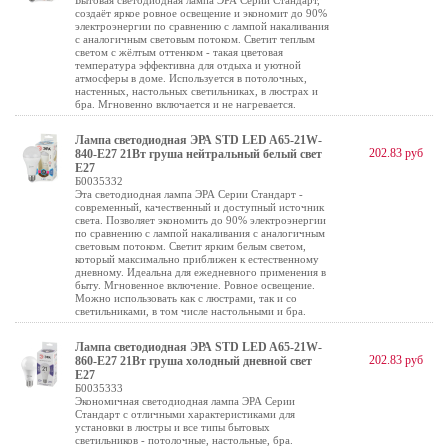
Бытовая светодиодная лампа ЭРА Серии Стандарт,
создаёт яркое ровное освещение и экономит до 90%
электроэнергии по сравнению с лампой накаливания
с аналогичным световым потоком. Светит теплым
светом с жёлтым оттенком - такая цветовая
температура эффективна для отдыха и уютной
атмосферы в доме. Используется в потолочных,
настенных, настольных светильниках, в люстрах и
бра. Мгновенно включается и не нагревается.
Лампа светодиодная ЭРА STD LED A65-21W-
202.83 руб
840-E27 21Вт груша нейтральный белый свет
Е27
Б0035332
Эта светодиодная лампа ЭРА Серии Стандарт -
современный, качественный и доступный источник
света. Позволяет экономить до 90% электроэнергии
по сравнению с лампой накаливания с аналогичным
световым потоком. Светит ярким белым светом,
который максимально приближен к естественному
дневному. Идеальна для ежедневного применения в
быту. Мгновенное включение. Ровное освещение.
Можно использовать как с люстрами, так и со
светильниками, в том числе настольными и бра.
Лампа светодиодная ЭРА STD LED A65-21W-
202.83 руб
860-E27 21Вт груша холодный дневной свет
Е27
Б0035333
Экономичная светодиодная лампа ЭРА Серии
Стандарт с отличными характеристиками для
установки в люстры и все типы бытовых
светильников - потолочные, настольные, бра.