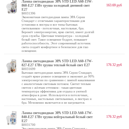
Лампа светодиодная ЭРА STD LED A60-15W-
163.69 руб
860-E27 15Вт груша холодный дневной свет
Е27
Б0031396
Экономичная светодиодная лампа ЭРА Серии
Стандарт с отличными характеристиками для
установки в люстры и все типы бытовых
светильников - потолочные, настольные, бра.
Бережёт электроэнергию, ярко светит, имеет долгий
срок службы. Цветовая температура - холодный
белый свет. Такое освещение бодрит, повышает
работоспособность. Этот современный источник
света создаёт комфортное и безопасное для глаз
освещение.
Лампа светодиодная ЭРА STD LED A60-17W-
176.32 руб
827-E27 17Вт груша теплый белый свет Е27
Б0031699
Бытовая светодиодная лампа ЭРА Серии Стандарт,
создаёт яркое ровное освещение и экономит до 90%
электроэнергии по сравнению с лампой накаливания
с аналогичным световым потоком. Светит теплым
светом с жёлтым оттенком - такая цветовая
температура эффективна для отдыха и уютной
атмосферы в доме. Используется в потолочных,
настенных, настольных светильниках, в люстрах и
бра. Мгновенно включается и не нагревается.
Лампа светодиодная ЭРА STD LED A60-17W-
176.32 руб
840-E27 17Вт груша нейтральный белый свет
Е27
Б0031700
Эта светодиодная лампа ЭРА Серии Стандарт -