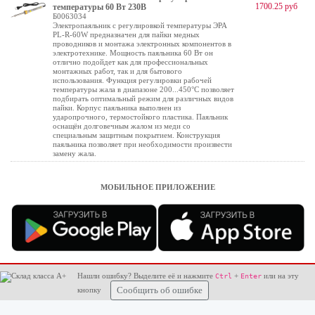
1700.25 руб
температуры 60 Вт 230В
Б0063034
Электропаяльник с регулировкой температуры ЭРА
PL-R-60W предназначен для пайки медных
проводников и монтажа электронных компонентов в
электротехнике. Мощность паяльника 60 Вт он
отлично подойдет как для профессиональных
монтажных работ, так и для бытового
использования. Функция регулировки рабочей
температуры жала в диапазоне 200...450°C позволяет
подбирать оптимальный режим для различных видов
пайки. Корпус паяльника выполнен из
ударопрочного, термостойкого пластика. Паяльник
оснащён долговечным жалом из меди со
специальным защитным покрытием. Конструкция
паяльника позволяет при необходимости произвести
замену жала.
МОБИЛЬНОЕ ПРИЛОЖЕНИЕ
Нашли ошибку? Выделите её и нажмите
+
или на эту
Ctrl
Enter
кнопку
Сообщить об ошибке