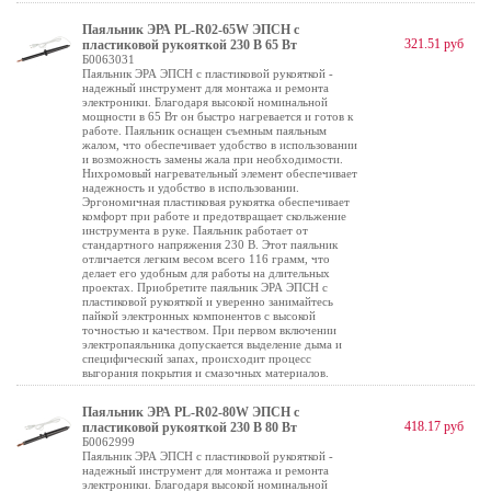
Паяльник ЭРА PL-R02-65W ЭПСН с
321.51 руб
пластиковой рукояткой 230 В 65 Вт
Б0063031
Паяльник ЭРА ЭПСН с пластиковой рукояткой -
надежный инструмент для монтажа и ремонта
электроники. Благодаря высокой номинальной
мощности в 65 Вт он быстро нагревается и готов к
работе. Паяльник оснащен съемным паяльным
жалом, что обеспечивает удобство в использовании
и возможность замены жала при необходимости.
Нихромовый нагревательный элемент обеспечивает
надежность и удобство в использовании.
Эргономичная пластиковая рукоятка обеспечивает
комфорт при работе и предотвращает скольжение
инструмента в руке. Паяльник работает от
стандартного напряжения 230 В. Этот паяльник
отличается легким весом всего 116 грамм, что
делает его удобным для работы на длительных
проектах. Приобретите паяльник ЭРА ЭПСН с
пластиковой рукояткой и уверенно занимайтесь
пайкой электронных компонентов с высокой
точностью и качеством. При первом включении
электропаяльника допускается выделение дыма и
специфический запах, происходит процесс
выгорания покрытия и смазочных материалов.
Паяльник ЭРА PL-R02-80W ЭПСН с
418.17 руб
пластиковой рукояткой 230 В 80 Вт
Б0062999
Паяльник ЭРА ЭПСН с пластиковой рукояткой -
надежный инструмент для монтажа и ремонта
электроники. Благодаря высокой номинальной