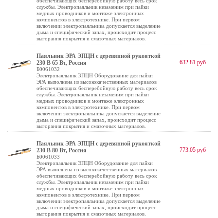
обеспечивающих бесперебойную работу весь срок
службы. Электропаяльник незаменим при пайки
медных проводников и монтаже электронных
компонентов в электротехнике. При первом
включении электропаяльника допускается выделение
дыма и специфический запах, происходит процесс
выгорания покрытия и смазочных материалов.
Паяльник ЭРА ЭПЦН с деревянной рукояткой
632.81 руб
230 В 65 Вт, Россия
Б0061032
Электропаяльник ЭПЦН Оборудование для пайки
ЭРА выполнена из высококачественных материалов
обеспечивающих бесперебойную работу весь срок
службы. Электропаяльник незаменим при пайки
медных проводников и монтаже электронных
компонентов в электротехнике. При первом
включении электропаяльника допускается выделение
дыма и специфический запах, происходит процесс
выгорания покрытия и смазочных материалов.
Паяльник ЭРА ЭПЦН с деревянной рукояткой
773.05 руб
230 В 80 Вт, Россия
Б0061033
Электропаяльник ЭПЦН Оборудование для пайки
ЭРА выполнена из высококачественных материалов
обеспечивающих бесперебойную работу весь срок
службы. Электропаяльник незаменим при пайки
медных проводников и монтаже электронных
компонентов в электротехнике. При первом
включении электропаяльника допускается выделение
дыма и специфический запах, происходит процесс
выгорания покрытия и смазочных материалов.