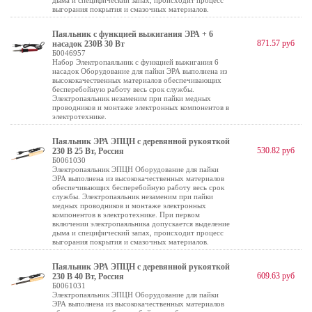
дыма и специфический запах, происходит процесс
выгорания покрытия и смазочных материалов.
Паяльник c функцией выжигания ЭРА + 6
871.57 руб
насадок 230В 30 Вт
Б0046957
Набор Электропаяльник c функцией выжигания 6
насадок Оборудование для пайки ЭРА выполнена из
высококачественных материалов обеспечивающих
бесперебойную работу весь срок службы.
Электропаяльник незаменим при пайки медных
проводников и монтаже электронных компонентов в
электротехнике.
Паяльник ЭРА ЭПЦН с деревянной рукояткой
530.82 руб
230 В 25 Вт, Россия
Б0061030
Электропаяльник ЭПЦН Оборудование для пайки
ЭРА выполнена из высококачественных материалов
обеспечивающих бесперебойную работу весь срок
службы. Электропаяльник незаменим при пайки
медных проводников и монтаже электронных
компонентов в электротехнике. При первом
включении электропаяльника допускается выделение
дыма и специфический запах, происходит процесс
выгорания покрытия и смазочных материалов.
Паяльник ЭРА ЭПЦН с деревянной рукояткой
609.63 руб
230 В 40 Вт, Россия
Б0061031
Электропаяльник ЭПЦН Оборудование для пайки
ЭРА выполнена из высококачественных материалов