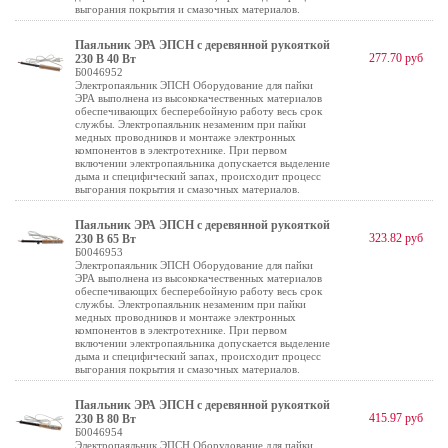
выгорания покрытия и смазочных материалов.
Паяльник ЭРА ЭПСН с деревянной рукояткой
277.70 руб
230 В 40 Вт
Б0046952
Электропаяльник ЭПСН Оборудование для пайки
ЭРА выполнена из высококачественных материалов
обеспечивающих бесперебойную работу весь срок
службы. Электропаяльник незаменим при пайки
медных проводников и монтаже электронных
компонентов в электротехнике. При первом
включении электропаяльника допускается выделение
дыма и специфический запах, происходит процесс
выгорания покрытия и смазочных материалов.
Паяльник ЭРА ЭПСН с деревянной рукояткой
323.82 руб
230 В 65 Вт
Б0046953
Электропаяльник ЭПСН Оборудование для пайки
ЭРА выполнена из высококачественных материалов
обеспечивающих бесперебойную работу весь срок
службы. Электропаяльник незаменим при пайки
медных проводников и монтаже электронных
компонентов в электротехнике. При первом
включении электропаяльника допускается выделение
дыма и специфический запах, происходит процесс
выгорания покрытия и смазочных материалов.
Паяльник ЭРА ЭПСН с деревянной рукояткой
415.97 руб
230 В 80 Вт
Б0046954
Электропаяльник ЭПСН Оборудование для пайки