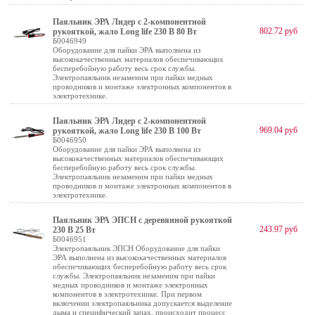
Паяльник ЭРА Лидер с 2-компонентной
802.72 руб
рукояткой, жало Long life 230 В 80 Вт
Б0046949
Оборудование для пайки ЭРА выполнена из
высококачественных материалов обеспечивающих
бесперебойную работу весь срок службы.
Электропаяльник незаменим при пайки медных
проводников и монтаже электронных компонентов в
электротехнике.
Паяльник ЭРА Лидер с 2-компонентной
969.04 руб
рукояткой, жало Long life 230 В 100 Вт
Б0046950
Оборудование для пайки ЭРА выполнена из
высококачественных материалов обеспечивающих
бесперебойную работу весь срок службы.
Электропаяльник незаменим при пайки медных
проводников и монтаже электронных компонентов в
электротехнике.
Паяльник ЭРА ЭПСН с деревянной рукояткой
243.97 руб
230 В 25 Вт
Б0046951
Электропаяльник ЭПСН Оборудование для пайки
ЭРА выполнена из высококачественных материалов
обеспечивающих бесперебойную работу весь срок
службы. Электропаяльник незаменим при пайки
медных проводников и монтаже электронных
компонентов в электротехнике. При первом
включении электропаяльника допускается выделение
дыма и специфический запах, происходит процесс