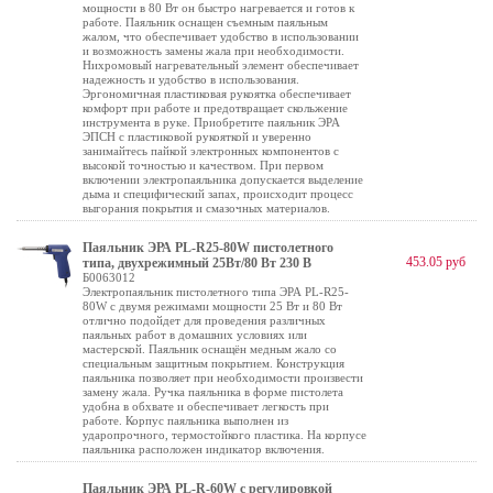
мощности в 80 Вт он быстро нагревается и готов к
работе. Паяльник оснащен съемным паяльным
жалом, что обеспечивает удобство в использовании
и возможность замены жала при необходимости.
Нихромовый нагревательный элемент обеспечивает
надежность и удобство в использования.
Эргономичная пластиковая рукоятка обеспечивает
комфорт при работе и предотвращает скольжение
инструмента в руке. Приобретите паяльник ЭРА
ЭПСН с пластиковой рукояткой и уверенно
занимайтесь пайкой электронных компонентов с
высокой точностью и качеством. При первом
включении электропаяльника допускается выделение
дыма и специфический запах, происходит процесс
выгорания покрытия и смазочных материалов.
Паяльник ЭРА PL-R25-80W пистолетного
453.05 руб
типа, двухрежимный 25Вт/80 Вт 230 В
Б0063012
Электропаяльник пистолетного типа ЭРА PL-R25-
80W с двумя режимами мощности 25 Вт и 80 Вт
отлично подойдет для проведения различных
паяльных работ в домашних условиях или
мастерской. Паяльник оснащён медным жало со
специальным защитным покрытием. Конструкция
паяльника позволяет при необходимости произвести
замену жала. Ручка паяльника в форме пистолета
удобна в обхвате и обеспечивает легкость при
работе. Корпус паяльника выполнен из
ударопрочного, термостойкого пластика. На корпусе
паяльника расположен индикатор включения.
Паяльник ЭРА PL-R-60W с регулировкой