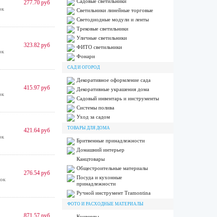
Садовые светильники
277.70 руб
ок
Светильники линейные торговые
Светодиодные модули и ленты
Трековые светильники
Уличные светильники
323.82 руб
ФИТО светильники
ок
Фонари
САД И ОГОРОД
Декоративное оформление сада
415.97 руб
Декоративные украшения дома
ок
Садовый инвентарь и инструменты
Системы полива
Уход за садом
ТОВАРЫ ДЛЯ ДОМА
421.64 руб
ок
Бритвенные принадлежности
Домашний интерьер
Канцтовары
Общестроительные материалы
276.54 руб
Посуда и кухонные
ок
принадлежности
Ручной инструмент Tramontina
ФОТО И РАСХОДНЫЕ МАТЕРИАЛЫ
871.57 руб
Конверты