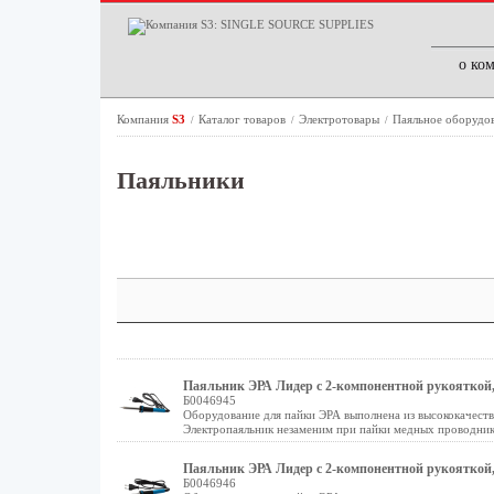
о ко
Компания
S3
Каталог товаров
Электротовары
Паяльное оборудов
/
/
/
Паяльники
Паяльник ЭРА Лидер с 2-компонентной рукояткой, ж
Б0046945
Оборудование для пайки ЭРА выполнена из высококачест
Электропаяльник незаменим при пайки медных проводник
Паяльник ЭРА Лидер с 2-компонентной рукояткой, ж
Б0046946