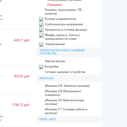
ти
Паяльники
Разъёмы, переходники, ТВ
делители
ах.
Розетки и выключатели
м.
х
Стабилизаторы напряжения
Удлинители и сетевые фильтры
Шкафы, корпуса, боксы и
принадлежности к ним
418.17 руб
ти
Электрозвонки
ЭЛЕМЕНТЫ ПИТАНИЯ И ЗАРЯДНЫЕ
УСТРОЙСТВА
Аккумуляторы
Батарейки
Сетевые зарядные устройства
453.05 руб
ЯРЕКЛАМА
яРеклама (04 Элементы питания)
яРеклама (28 Интерьерное
освещение)
яРеклама (45 Кабеленесущие
системы)
1700.25 руб
яРеклама (77 Силовые кабели и
провода)
пус
м.
ПРАЙС-ЛИСТ