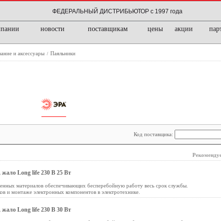
ФЕДЕРАЛЬНЫЙ ДИСТРИБЬЮТОР с 1997 года
мпании
новости
поставщикам
цены
акции
пар
ание и аксессуары
Паяльники
/
Код поставщика:
Рекомендуе
ало Long life 230 В 25 Вт
венных материалов обеспечивающих бесперебойную работу весь срок службы.
ов и монтаже электронных компонентов в электротехнике.
ало Long life 230 В 30 Вт