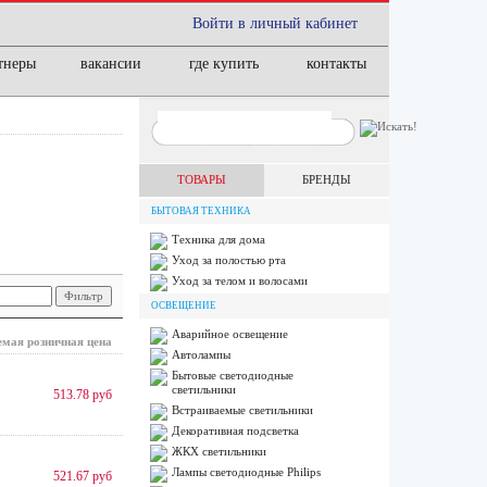
Войти в личный кабинет
тнеры
вакансии
где купить
контакты
ТОВАРЫ
БРЕНДЫ
БЫТОВАЯ ТЕХНИКА
Техника для дома
Уход за полостью рта
Уход за телом и волосами
ОСВЕЩЕНИЕ
Аварийное освещение
мая розничная цена
Автолампы
Бытовые светодиодные
светильники
513.78 руб
Встраиваемые светильники
Декоративная подсветка
ЖКХ светильники
Лампы cветодиодные Philips
521.67 руб