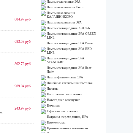
Лампы галогенные ЭРА
Лампы накаливания Favor
Лампы накаливания
КАЛАШНИКОВО
684.97 руб
Лампы накаливания ЭРА
Лампы светодиодные KODAK
Лампы светодиодные ЭРА GREEN
LINE
683.58 руб
Лампы светодиодные ЭРА Power
Лампы светодиодные ЭРА RED
LINE
Лампы светодиодные ЭРА
STANDART
802.72 руб
Лампы светодиодные ЭРА Белт-
Лайт
Лампы филаментные ЭРА
Линейные светильники бытовые
969.04 руб
Люстры
Настольные светильники
Новогоднее освещение
Ночники
243.97 руб
Офисные светильники
ок
Патроны, переходники, ПРА
Прожекторы
Промышленные светильники