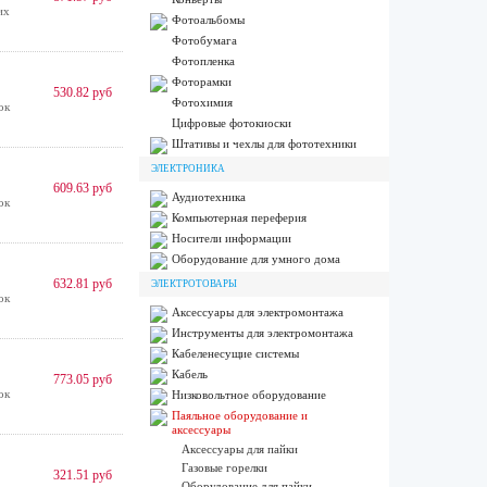
их
Фотоальбомы
Фотобумага
Фотопленка
Фоторамки
530.82 руб
Фотохимия
ок
Цифровые фотокиоски
Штативы и чехлы для фототехники
ЭЛЕКТРОНИКА
609.63 руб
Аудиотехника
ок
Компьютерная переферия
Носители информации
Оборудование для умного дома
632.81 руб
ЭЛЕКТРОТОВАРЫ
ок
Аксессуары для электромонтажа
Инструменты для электромонтажа
Кабеленесущие системы
Кабель
773.05 руб
ок
Низковольтное оборудование
Паяльное оборудование и
аксессуары
Аксессуары для пайки
Газовые горелки
321.51 руб
Оборудование для пайки