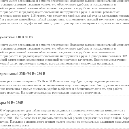
 инструмент для монтажа и ремонта электроники. Благодаря высокой номинальной мощнос
ик оснащен съемным паяльным жалом, что обеспечивает удобство в использовании и
й нагревательный элемент обеспечивает надежность и удобство в использовании.
т при работе и предотвращает скольжение инструмента в руке. Паяльник работает от
я легким весом всего 116 грамм, что делает его удобным для работы на длительных проект
 и уверенно занимайтесь пайкой электронных компонентов с высокой точностью и качество
деление дыма и специфический запах, происходит процесс выгорания покрытия и смазочны
кояткой 230 В 80 Вт
 инструмент для монтажа и ремонта электроники. Благодаря высокой номинальной мощнос
ик оснащен съемным паяльным жалом, что обеспечивает удобство в использовании и
й нагревательный элемент обеспечивает надежность и удобство в использования.
т при работе и предотвращает скольжение инструмента в руке. Приобретите паяльник ЭРА
айкой электронных компонентов с высокой точностью и качеством. При первом включении
ческий запах, происходит процесс выгорания покрытия и смазочных материалов.
хрежимный 25Вт/80 Вт 230 В
вумя режимами мощности 25 Вт и 80 Вт отлично подойдет для проведения различных
аяльник оснащён медным жало со специальным защитным покрытием. Конструкция паяльника
чка паяльника в форме пистолета удобна в обхвате и обеспечивает легкость при работе.
кого пластика. На корпусе паяльника расположен индикатор включения.
уры 60 Вт 230В
60W предназначен для пайки медных проводников и монтажа электронных компонентов в
одойдет как для профессиональных монтажных работ, так и для бытового использования.
оне 200...450°C позволяет подбирать оптимальный режим для различных видов пайки. Кор
ластика. Паяльник оснащён долговечным жалом из меди со специальным защитным покрытие
извести замену жала.