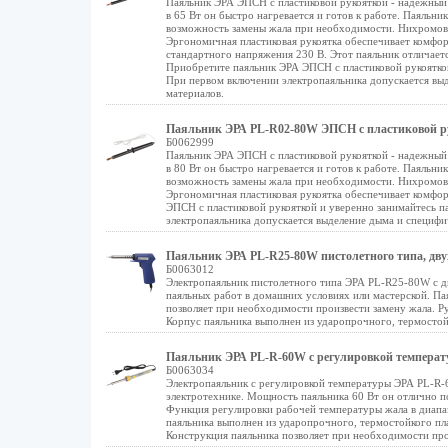
Паяльник ЭРА ЭПСН с пластиковой рукояткой - надежный
в 65 Вт он быстро нагревается и готов к работе. Паяльн
возможность замены жала при необходимости. Нихромовы
Эргономичная пластиковая рукоятка обеспечивает комфор
стандартного напряжения 230 В. Этот паяльник отличаетс
Приобретите паяльник ЭРА ЭПСН с пластиковой рукояткой
При первом включении электропаяльника допускается вы
материалов.
Паяльник ЭРА PL-R02-80W ЭПСН с пластиковой ру
Б0062999
Паяльник ЭРА ЭПСН с пластиковой рукояткой - надежный
в 80 Вт он быстро нагревается и готов к работе. Паяльн
возможность замены жала при необходимости. Нихромовы
Эргономичная пластиковая рукоятка обеспечивает комфор
ЭПСН с пластиковой рукояткой и уверенно занимайтесь п
электропаяльника допускается выделение дыма и специфи
Паяльник ЭРА PL-R25-80W пистолетного типа, дву
Б0063012
Электропаяльник пистолетного типа ЭРА PL-R25-80W с д
паяльных работ в домашних условиях или мастерской. П
позволяет при необходимости произвести замену жала. Ру
Корпус паяльника выполнен из ударопрочного, термостой
Паяльник ЭРА PL-R-60W с регулировкой температ
Б0063034
Электропаяльник с регулировкой температуры ЭРА PL-R-
электротехнике. Мощность паяльника 60 Вт он отлично п
Функция регулировки рабочей температуры жала в диапаз
паяльника выполнен из ударопрочного, термостойкого п
Конструкция паяльника позволяет при необходимости про