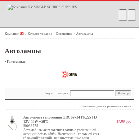
Компания
S3
Каталог товаров
Освещение
Автолампы
/
/
/
Автолампы
·
Галогенные
Код поставщика:
Рекомендуемая розничная цена
Автолампа галогенная ЭРА 69734 PK22s H3
17.08 руб
12V 55W +50%
Б0036775
Автомобильная галогенная лампа с увеличенной
освещенностью +50%. Назначение - головной свет
(ближний/дальний), противотуманные огни