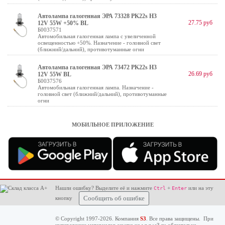
Автолампа галогенная ЭРА 73328 PK22s H3
27.75 руб
12V 55W +50% BL
Б0037571
Автомобильная галогенная лампа с увеличенной
освещенностью +50%. Назначение - головной свет
(ближний/дальний), противотуманные огни
Автолампа галогенная ЭРА 73472 PK22s Н3
26.69 руб
12V 55W BL
Б0037576
Автомобильная галогенная лампа. Назначение -
головной свет (ближний/дальний), противотуманные
огни
МОБИЛЬНОЕ ПРИЛОЖЕНИЕ
Нашли ошибку? Выделите её и нажмите
+
или на эту
Ctrl
Enter
кнопку
Сообщить об ошибке
© Copyright 1997-2026. Компания
S3
. Все права защищены. При