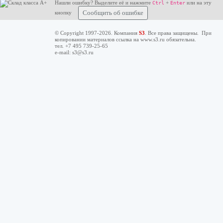
Нашли ошибку? Выделите её и нажмите
+
или на эту
Ctrl
Enter
кнопку
Сообщить об ошибке
© Copyright 1997-2026. Компания
S3
. Все права защищены. При
копировании материалов ссылка на
www.s3.ru
обязательна.
тел. +7 495 739-25-65
e-mail:
s3@s3.ru