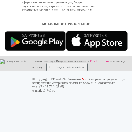
сферах как: интервью, презентации, Skype,
звукозапись, игры, стриминг. Простое подключение
с помощью кабеля 3.5 мм TRS. Длина шнура: 2 м.
МОБИЛЬНОЕ ПРИЛОЖЕНИЕ
Нашли ошибку? Выделите её и нажмите
+
или на эту
Ctrl
Enter
кнопку
Сообщить об ошибке
© Copyright 1997-2026. Компания
S3
. Все права защищены. При
копировании материалов ссылка на
www.s3.ru
обязательна.
тел. +7 495 739-25-65
e-mail:
s3@s3.ru