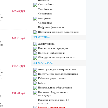
Фотоальбомы
Фотобумага
125.75 руб
Фотопленка
з
 на
Фоторамки
6-
Фотохимия
 -
Цифровые фотокиоски
Штативы и чехлы для фототехники
ЭЛЕКТРОНИКА
144.41 руб
з
Аудиотехника
 на
6-
Компьютерная переферия
 -
Носители информации
Оборудование для умного дома
ЭЛЕКТРОТОВАРЫ
144.41 руб
з
Аксессуары для электромонтажа
 на
Инструменты для электромонтажа
6-
 -
Кабеленесущие системы
Кабель
Низковольтное оборудование
Паяльное оборудование и
131.78 руб
аксессуары
В.
Разъёмы, переходники, ТВ
2-
делители
 03
Розетки и выключатели