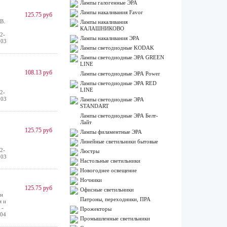
Лампы галогенные ЭРА
Лампы накаливания Favor
125.75 руб
В.
Лампы накаливания
КАЛАШНИКОВО
2-
Лампы накаливания ЭРА
 03
Лампы светодиодные KODAK
Лампы светодиодные ЭРА GREEN
LINE
108.13 руб
Лампы светодиодные ЭРА Power
Лампы светодиодные ЭРА RED
LINE
2-
 03
Лампы светодиодные ЭРА
STANDART
Лампы светодиодные ЭРА Белт-
Лайт
125.75 руб
Лампы филаментные ЭРА
Линейные светильники бытовые
2-
Люстры
 03
Настольные светильники
Новогоднее освещение
Ночники
125.75 руб
Офисные светильники
ен
Патроны, переходники, ПРА
я и
 -
Прожекторы
 04
Промышленные светильники