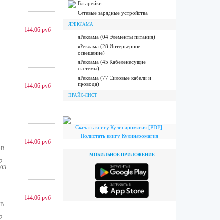
Батарейки
Сетевые зарядные устройства
ЯРЕКЛАМА
144.06 руб
яРеклама (04 Элементы питания)
яРеклама (28 Интерьерное
2
освещение)
яРеклама (45 Кабеленесущие
системы)
яРеклама (77 Силовые кабели и
провода)
144.06 руб
ПРАЙС-ЛИСТ
2
Скачать книгу Кулинаромагия [PDF]
Полистать книгу Кулинаромагия
144.06 руб
0В.
МОБИЛЬНОЕ ПРИЛОЖЕНИЕ
2-
 03
144.06 руб
В.
2-