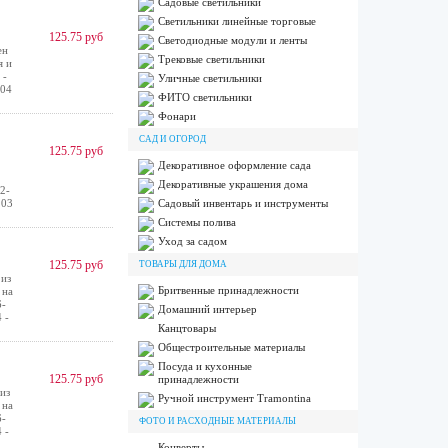
Садовые светильники
Светильники линейные торговые
125.75 руб
Светодиодные модули и ленты
ен
Трековые светильники
я и
 -
Уличные светильники
 04
ФИТО светильники
Фонари
САД И ОГОРОД
125.75 руб
Декоративное оформление сада
Декоративные украшения дома
2-
 03
Садовый инвентарь и инструменты
Системы полива
Уход за садом
125.75 руб
ТОВАРЫ ДЛЯ ДОМА
из
Бритвенные принадлежности
 на
6-
Домашний интерьер
 -
Канцтовары
Общестроительные материалы
Посуда и кухонные
125.75 руб
принадлежности
из
Ручной инструмент Tramontina
 на
6-
ФОТО И РАСХОДНЫЕ МАТЕРИАЛЫ
 -
Конверты