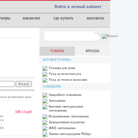
Войти в личный кабинет
тнеры
вакансии
где купить
контакты
ТОВАРЫ
БРЕНДЫ
БЫТОВАЯ ТЕХНИКА
Техника для дома
Уход за полостью рта
Уход за телом и волосами
ОСВЕЩЕНИЕ
Аварийное освещение
мая розничная цена
Автолампы
Бытовые светодиодные
светильники
108.13 руб
ен
Встраиваемые светильники
я и
Декоративная подсветка
 -
 04
ЖКХ светильники
Лампы cветодиодные Philips