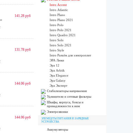
Intro Accent
Intro Atlantic
Intro Plano
141.28 руб
ки
Intro Plano 2021
Intro Polo
2
Intro Polo 2021
Intro Quadro 2021
Intro Solo
Intro Solo 2021
131.78 руб
Intro Style
Intro Разъём для электроплит
ЭРА Люки
2
Эра 12
Эра Arktik
Эра Elegance
Эра Galaxy
144.06 руб
Эра Эксперт
Стабилизаторы напряжения
2
Удлинители и сетевые фильтры
Шкафы, корпуса, боксы и
принадлежности к ним
Электрозвонки
144.06 руб
ЭЛЕМЕНТЫ ПИТАНИЯ И ЗАРЯДНЫЕ
УСТРОЙСТВА
2
Аккумуляторы