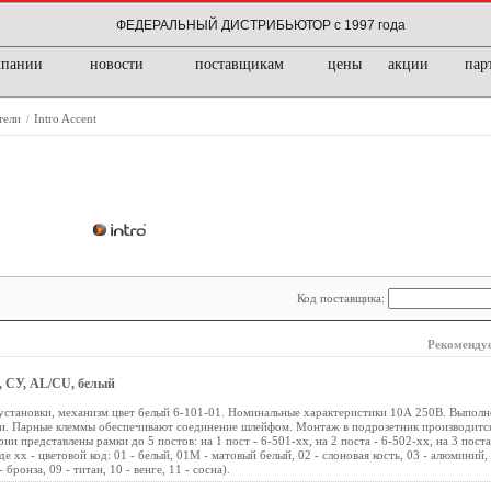
ФЕДЕРАЛЬНЫЙ ДИСТРИБЬЮТОР с 1997 года
мпании
новости
поставщикам
цены
акции
пар
тели
Intro Accent
/
Код поставщика:
Рекомендуе
0, СУ, AL/CU, белый
установки, механизм цвет белый 6-101-01. Номинальные характеристики 10А 250В. Выполн
и. Парные клеммы обеспечивают соединение шлейфом. Монтаж в подрозетник производитс
ии представлены рамки до 5 постов: на 1 пост - 6-501-хх, на 2 поста - 6-502-хх, на 3 поста
где хх - цветовой код: 01 - белый, 01М - матовый белый, 02 - слоновая кость, 03 - алюминий,
 бронза, 09 - титан, 10 - венге, 11 - сосна).