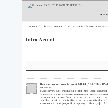
о ко
Компания
S3
Каталог товаров
Электротовары
Розетки и выключа
/
/
/
Intro Accent
Выключатель Intro Accent 6-101-01 , 10А-250В, IP2
Б0063469
Выключатель одноклавишный серии Intro Accent скрытой 
из негорючего термопласта, оснащён винтовыми клеммам
на лапки, и на винты. Рамка приобретается отдельно. В сер
6-503-хх, на 6 поста - 4-504-хх, на 5 постов - 6-505-хх (
- шампань, 05 - антрацит, 06 - перламутр, 07 - графит, 08 -