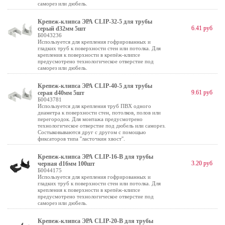
саморез или дюбель.
Крепеж-клипса ЭРА CLIP-32-5 для трубы
6.41 руб
cерый d32мм 5шт
Б0043236
Используется для крепления гофрированных и
гладких труб к поверхности стен или потолка. Для
крепления к поверхности в крепёж-клипсе
предусмотрено технологическое отверстие под
саморез или дюбель.
Крепеж-клипса ЭРА CLIP-40-5 для трубы
9.61 руб
cерая d40мм 5шт
Б0043781
Используется для крепления труб ПВХ одного
диаметра к поверхности стен, потолков, полов или
перегородок. Для монтажа предусмотрено
технологическое отверстие под дюбель или саморез.
Состыковываются друг с другом с помощью
фиксаторов типа ''ласточкин хвост''.
Крепеж-клипса ЭРА CLIP-16-B для трубы
3.20 руб
черная d16мм 100шт
Б0044175
Используется для крепления гофрированных и
гладких труб к поверхности стен или потолка. Для
крепления к поверхности в крепёж-клипсе
предусмотрено технологическое отверстие под
саморез или дюбель.
Крепеж-клипса ЭРА CLIP-20-B для трубы