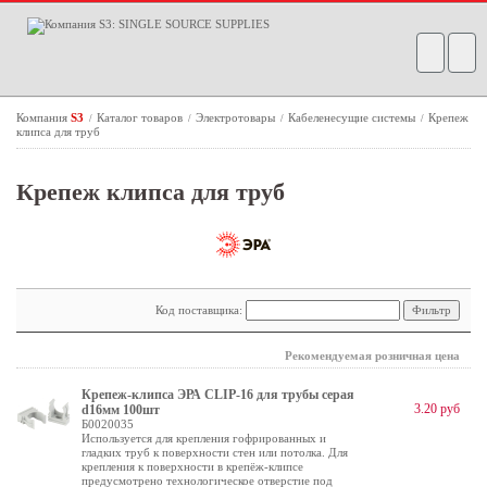
Компания
S3
Каталог товаров
Электротовары
Кабеленесущие системы
Крепеж
/
/
/
/
клипса для труб
Крепеж клипса для труб
Код поставщика:
Рекомендуемая розничная цена
Крепеж-клипса ЭРА CLIP-16 для трубы cерая
3.20 руб
d16мм 100шт
Б0020035
Используется для крепления гофрированных и
гладких труб к поверхности стен или потолка. Для
крепления к поверхности в крепёж-клипсе
предусмотрено технологическое отверстие под