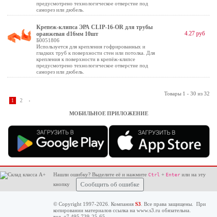
предусмотрено технологическое отверстие под
саморез или дюбель.
Крепеж-клипса ЭРА CLIP-16-OR для трубы
4.27 руб
оранжевая d16мм 10шт
Б0051806
Используется для крепления гофрированных и
гладких труб к поверхности стен или потолка. Для
крепления к поверхности в крепёж-клипсе
предусмотрено технологическое отверстие под
саморез или дюбель.
Товары 1 - 30 из 32
1
2
›
МОБИЛЬНОЕ ПРИЛОЖЕНИЕ
Нашли ошибку? Выделите её и нажмите
+
или на эту
Ctrl
Enter
кнопку
Сообщить об ошибке
© Copyright 1997-2026. Компания
S3
. Все права защищены. При
копировании материалов ссылка на
www.s3.ru
обязательна.
тел. +7 495 739-25-65