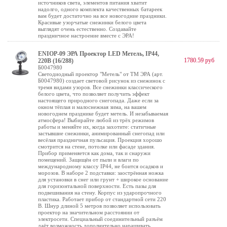
источников света, элементов питания хватит
надолго, одного комплекта качественных батареек
вам будет достаточно на все новогодние праздники.
Красивые узорчатые снежинки белого цвета
выглядят очень естественно. Создавайте
праздничное настроение вместе с ЭРА!
ENIOP-09 ЭРА Проектор LED Метель, IP44,
1780.59 руб
220В (16/288)
Б0047980
Светодиодный проектор "Метель" от ТМ ЭРА (арт.
Б0047980) создает световой рисунок из снежинок с
тремя видами узоров. Все снежинки классического
белого цвета, что позволяет получить эффект
настоящего природного снегопада. Даже если за
окном тёплая и малоснежная зима, на вашем
новогоднем празднике будет метель. И незабываемая
атмосфера! Выбирайте любой из трёх режимов
работы и меняйте их, когда захотите: статичные
застывшие снежинки, анимированный снегопад или
весёлая праздничная пульсация. Проекция хорошо
смотрится на стене, потолке или фасаде здания.
Прибор применяется как дома, так и снаружи
помещений. Защищён от пыли и влаги по
международному классу IP44, не боится осадков и
морозов. В наборе 2 подставки: заострённая ножка
для установки в снег или грунт + широкое основание
для горизонтальной поверхности. Есть пазы для
подвешивания на стену. Корпус из ударопрочного
пластика. Работает прибор от стандартной сети 220
В. Шнур длиной 5 метров позволяет использовать
проектор на значительном расстоянии от
электросети. Специальный соединительный разъём
даёт возможность дополнительно наращивать