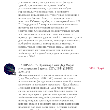
успехом используется для подсветки фасадов
зданий, для уличных вечеринок. Удобно
устанавливается в снег, грунт или на любую
горизонтальную поверхность: в комплекте
подставка-пика и широкое устойчивое основание с
пазами для болтов. Корпус из ударопрочного
пластика. Работает прибор от стандартной сети 220
В. Шнур длиной 5 метров позволяет использовать
проектор на значительном расстоянии от
электросети. Специальный соединительный разъём
даёт возможность дополнительно наращивать
провод при помощи удлинителей. С помощью пульта
дистанционного управления, входящего в комплект,
выбирайте режимы: анимированные метеоры +
звёзды, только метеоры, только звёзды. Проекция
двухцветная: картинку формируют красные и
зелёные лучи. Создавайте праздничное настроение
вместе с ЭРА!
ENIOP-02 ЭРА Проектор Laser Дед Мороз
3116.03 руб
мультирежим 2 цвета, 220V, IP44 (12/180)
Б0041643
Мультирежимный лазерный новогодний проектор
"Дед Мороз" (арт. Б0041643) создаёт на стенах,
потолке или на фасаде здания световое изображение
ключевого новогоднего персонажа - Деда Мороза.
Проекция анимированная - Дед Мороз мчит на
санях, запряжённых оленями. Картинка создаётся
лучами двух ярких праздничных цветов - экипаж
зелёного оттенка окружён красными звёздами. С
помощью пульта дистанционного управления,
который входит в комплект, вы можете настраивать
проекцию под своё настроение: оставить полную