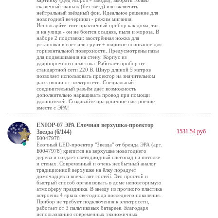
картинку (Дед Мороз + звёзды), выбрать только
сказочный экипаж (без звёзд) или включить
нейтральный звёздный фон. Идеальное решение для
новогодней вечеринки - режим мигания.
Используйте этот практичный прибор как дома, так
и на улице - он не боится осадков, пыли и мороза. В
наборе 2 подставки: заострённая ножка для
установки в снег или грунт + широкое основание для
горизонтальной поверхности. Предусмотрены пазы
для подвешивания на стену. Корпус из
ударопрочного пластика. Работает прибор от
стандартной сети 220 В. Шнур длиной 5 метров
позволяет использовать проектор на значительном
расстоянии от электросети. Специальный
соединительный разъём даёт возможность
дополнительно наращивать провод при помощи
удлинителей. Создавайте праздничное настроение
вместе с ЭРА!
ENIOP-07 ЭРА Елочная верхушка-проектор
1531.54 руб
Звезда (6/144)
Б0047978
Ёлочный LED-проектор "Звезда" от бренда ЭРА (арт.
Б0047978) крепится на верхушке новогоднего
дерева и создаёт светодиодный снегопад на потолке
и стенах. Современный и очень необычный аналог
традиционной верхушке на ёлку порадует
домочадцев и впечатлит гостей. Это простой и
быстрый способ организовать в доме неповторимую
атмосферу праздника. В звезду из прочного пластика
встроены 4 ярких светодиода последнего поколения.
Прибор не требует подключения к электросети,
работает от 3 пальчиковых батареек. Благодаря
использованию современных экономичных