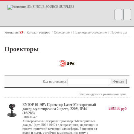
Компания
S3
Каталог товаров
Освещение
Новогоднее освещение
Проекторы
/
/
/
/
Проекторы
Код поставщика:
Рекомендуемая розничная цена
ENIOP-01 ЭРА Проектор Laser Метеоритный
2893.99 руб
дождь мультирежим 2 цвета, 220V, IP44
(16/288)
Б0041642
Универсальный лазерный проектор "Метеоритный
дождь" (арт. Б0041642) для праздника, медитации и
просто приятной вечерней атмосферы. Защищён от
влаги и пыли, устойчив к морозам, поэтому с