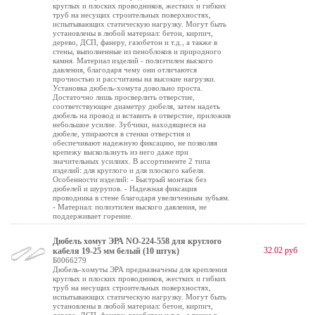
круглых и плоских проводников, жестких и гибких
труб на несущих строительных поверхностях,
испытывающих статическую нагрузку. Могут быть
установлены в любой материал: бетон, кирпич,
дерево, ДСП, фанеру, газобетон и т.д., а также в
стены, выполненные из пеноблоков и природного
камня. Материал изделий - полиэтилен выского
давления, благодаря чему они отличаются
прочностью и рассчитаны на высокие нагрузки.
Установка дюбель-хомута довольно проста.
Достаточно лишь просверлить отверстие,
соответствующее диаметру дюбеля, затем надеть
дюбель на провод и вставить в отверстие, приложив
небольшое усилие. Зубчики, находящиеся на
дюбеле, упираются в стенки отверстия и
обеспечивают надежную фиксацию, не позволяя
крепежу выскользнуть из него даже при
значительных усилиях. В ассортименте 2 типа
изделий: для круглого и для плоского кабеля.
Особенности изделий: - Быстрый монтаж без
дюбелей и шурупов. - Надежная фиксация
проводника в стене благодаря увеличенным зубьям.
- Материал: полиэтилен выского давления, не
поддерживает горение.
Дюбель хомут ЭРА NO-224-558 для круглого
32.02 руб
кабеля 19-25 мм белый (10 штук)
Б0066279
Дюбель-хомуты ЭРА предназначены для крепления
круглых и плоских проводников, жестких и гибких
труб на несущих строительных поверхностях,
испытывающих статическую нагрузку. Могут быть
установлены в любой материал: бетон, кирпич,