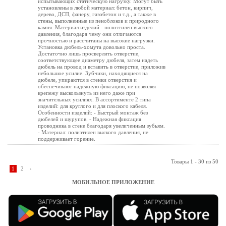
испытывающих статическую нагрузку. Могут быть
установлены в любой материал: бетон, кирпич,
дерево, ДСП, фанеру, газобетон и т.д., а также в
стены, выполненные из пеноблоков и природного
камня. Материал изделий - полиэтилен выского
давления, благодаря чему они отличаются
прочностью и рассчитаны на высокие нагрузки.
Установка дюбель-хомута довольно проста.
Достаточно лишь просверлить отверстие,
соответствующее диаметру дюбеля, затем надеть
дюбель на провод и вставить в отверстие, приложив
небольшое усилие. Зубчики, находящиеся на
дюбеле, упираются в стенки отверстия и
обеспечивают надежную фиксацию, не позволяя
крепежу выскользнуть из него даже при
значительных усилиях. В ассортименте 2 типа
изделий: для круглого и для плоского кабеля.
Особенности изделий: - Быстрый монтаж без
дюбелей и шурупов. - Надежная фиксация
проводника в стене благодаря увеличенным зубьям.
- Материал: полиэтилен выского давления, не
поддерживает горение.
Товары 1 - 30 из 50
1
2
›
МОБИЛЬНОЕ ПРИЛОЖЕНИЕ