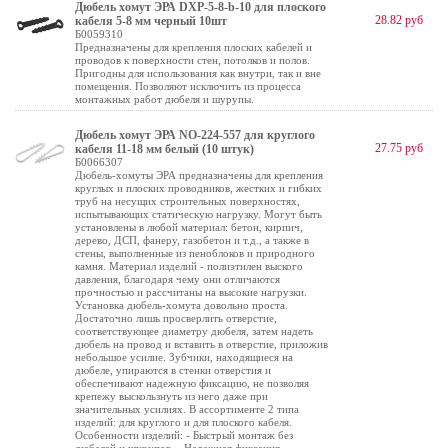
Дюбель хомут ЭРА DXP-5-8-b-10 для плоского
28.82 руб
кабеля 5-8 мм черный 10шт
Б0059310
Предназначены для крепления плоских кабелей и
проводов к поверхности стен, потолков и полов.
Пригодны для использования как внутри, так и вне
помещения. Позволяют исключить из процесса
монтажных работ дюбеля и шурупы.
Дюбель хомут ЭРА NO-224-557 для круглого
27.75 руб
кабеля 11-18 мм белый (10 штук)
Б0066307
Дюбель-хомуты ЭРА предназначены для крепления
круглых и плоских проводников, жестких и гибких
труб на несущих строительных поверхностях,
испытывающих статическую нагрузку. Могут быть
установлены в любой материал: бетон, кирпич,
дерево, ДСП, фанеру, газобетон и т.д., а также в
стены, выполненные из пеноблоков и природного
камня. Материал изделий - полиэтилен выского
давления, благодаря чему они отличаются
прочностью и рассчитаны на высокие нагрузки.
Установка дюбель-хомута довольно проста.
Достаточно лишь просверлить отверстие,
соответствующее диаметру дюбеля, затем надеть
дюбель на провод и вставить в отверстие, приложив
небольшое усилие. Зубчики, находящиеся на
дюбеле, упираются в стенки отверстия и
обеспечивают надежную фиксацию, не позволяя
крепежу выскользнуть из него даже при
значительных усилиях. В ассортименте 2 типа
изделий: для круглого и для плоского кабеля.
Особенности изделий: - Быстрый монтаж без