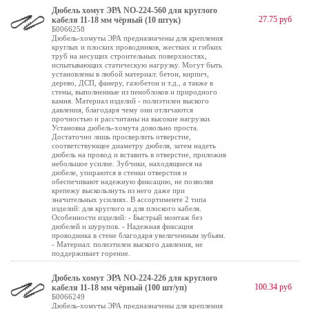
Дюбель хомут ЭРА NO-224-560 для круглого
27.75 руб
кабеля 11-18 мм чёрный (10 штук)
Б0066258
Дюбель-хомуты ЭРА предназначены для крепления
круглых и плоских проводников, жестких и гибких
труб на несущих строительных поверхностях,
испытывающих статическую нагрузку. Могут быть
установлены в любой материал: бетон, кирпич,
дерево, ДСП, фанеру, газобетон и т.д., а также в
стены, выполненные из пеноблоков и природного
камня. Материал изделий - полиэтилен выского
давления, благодаря чему они отличаются
прочностью и рассчитаны на высокие нагрузки.
Установка дюбель-хомута довольно проста.
Достаточно лишь просверлить отверстие,
соответствующее диаметру дюбеля, затем надеть
дюбель на провод и вставить в отверстие, приложив
небольшое усилие. Зубчики, находящиеся на
дюбеле, упираются в стенки отверстия и
обеспечивают надежную фиксацию, не позволяя
крепежу выскользнуть из него даже при
значительных усилиях. В ассортименте 2 типа
изделий: для круглого и для плоского кабеля.
Особенности изделий: - Быстрый монтаж без
дюбелей и шурупов. - Надежная фиксация
проводника в стене благодаря увеличенным зубьям.
- Материал: полиэтилен выского давления, не
поддерживает горение.
Дюбель хомут ЭРА NO-224-226 для круглого
100.34 руб
кабеля 11-18 мм чёрный (100 шт/уп)
Б0066249
Дюбель-хомуты ЭРА предназначены для крепления