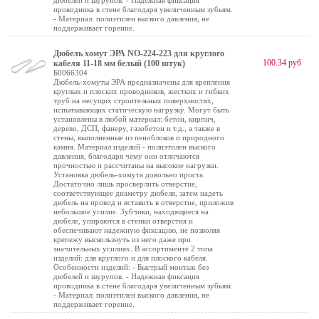
дюбелей и шурупов. - Надежная фиксация
проводника в стене благодаря увеличенным зубьям.
- Материал: полиэтилен выского давления, не
поддерживает горение.
Дюбель хомут ЭРА NO-224-223 для круглого
100.34 руб
кабеля 11-18 мм белый (100 штук)
Б0066304
Дюбель-хомуты ЭРА предназначены для крепления
круглых и плоских проводников, жестких и гибких
труб на несущих строительных поверхностях,
испытывающих статическую нагрузку. Могут быть
установлены в любой материал: бетон, кирпич,
дерево, ДСП, фанеру, газобетон и т.д., а также в
стены, выполненные из пеноблоков и природного
камня. Материал изделий - полиэтилен выского
давления, благодаря чему они отличаются
прочностью и рассчитаны на высокие нагрузки.
Установка дюбель-хомута довольно проста.
Достаточно лишь просверлить отверстие,
соответствующее диаметру дюбеля, затем надеть
дюбель на провод и вставить в отверстие, приложив
небольшое усилие. Зубчики, находящиеся на
дюбеле, упираются в стенки отверстия и
обеспечивают надежную фиксацию, не позволяя
крепежу выскользнуть из него даже при
значительных усилиях. В ассортименте 2 типа
изделий: для круглого и для плоского кабеля.
Особенности изделий: - Быстрый монтаж без
дюбелей и шурупов. - Надежная фиксация
проводника в стене благодаря увеличенным зубьям.
- Материал: полиэтилен выского давления, не
поддерживает горение.