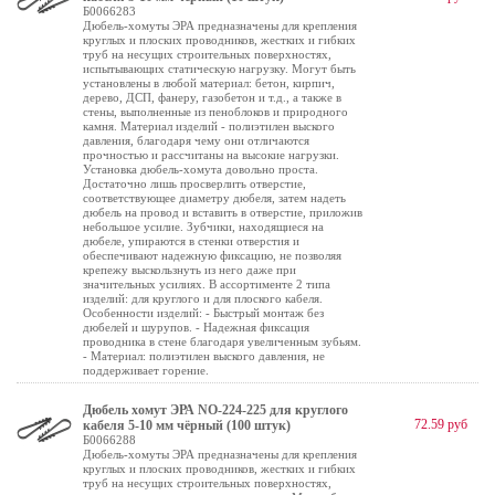
Б0066283
Дюбель-хомуты ЭРА предназначены для крепления
круглых и плоских проводников, жестких и гибких
труб на несущих строительных поверхностях,
испытывающих статическую нагрузку. Могут быть
установлены в любой материал: бетон, кирпич,
дерево, ДСП, фанеру, газобетон и т.д., а также в
стены, выполненные из пеноблоков и природного
камня. Материал изделий - полиэтилен выского
давления, благодаря чему они отличаются
прочностью и рассчитаны на высокие нагрузки.
Установка дюбель-хомута довольно проста.
Достаточно лишь просверлить отверстие,
соответствующее диаметру дюбеля, затем надеть
дюбель на провод и вставить в отверстие, приложив
небольшое усилие. Зубчики, находящиеся на
дюбеле, упираются в стенки отверстия и
обеспечивают надежную фиксацию, не позволяя
крепежу выскользнуть из него даже при
значительных усилиях. В ассортименте 2 типа
изделий: для круглого и для плоского кабеля.
Особенности изделий: - Быстрый монтаж без
дюбелей и шурупов. - Надежная фиксация
проводника в стене благодаря увеличенным зубьям.
- Материал: полиэтилен выского давления, не
поддерживает горение.
Дюбель хомут ЭРА NO-224-225 для круглого
72.59 руб
кабеля 5-10 мм чёрный (100 штук)
Б0066288
Дюбель-хомуты ЭРА предназначены для крепления
круглых и плоских проводников, жестких и гибких
труб на несущих строительных поверхностях,