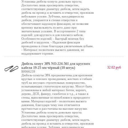
Установка дюбель-хомута довольно проста.
Достаточно лишь просверлить отверстие,
соответствующее диаметру дюбеля, затем надеть
дюбель на провод и вставить в отверстие, приложив
небольшое усилие. Зубчики, находящиеся на
дюбеле, упираются в стенки отверстия и
обеспечивают надежную фиксацию, не позволяя
крепежу выскользнуть из него даже при
значительных усилиях. В ассортименте 2 типа
изделий: для круглого и для плоского кабеля.
Особенности изделий: - Быстрый монтаж без
дюбелей и шурупов. - Надежная фиксация
проводника в стене благодаря увеличенным зубьям.
- Материал: полиэтилен выского давления, не
поддерживает горение.
Дюбель хомут ЭРА NO-224-561 для круглого
32.02 руб
кабеля 19-25 мм чёрный (10 штук)
Б0066259
Дюбель-хомуты ЭРА предназначены для крепления
круглых и плоских проводников, жестких и гибких
труб на несущих строительных поверхностях,
испытывающих статическую нагрузку. Могут быть
установлены в любой материал: бетон, кирпич,
дерево, ДСП, фанеру, газобетон и т.д., а также в
стены, выполненные из пеноблоков и природного
камня. Материал изделий - полиэтилен выского
давления, благодаря чему они отличаются
прочностью и рассчитаны на высокие нагрузки.
Установка дюбель-хомута довольно проста.
Достаточно лишь просверлить отверстие,
соответствующее диаметру дюбеля, затем надеть
дюбель на провод и вставить в отверстие, приложив
небольшое усилие. Зубчики, находящиеся на