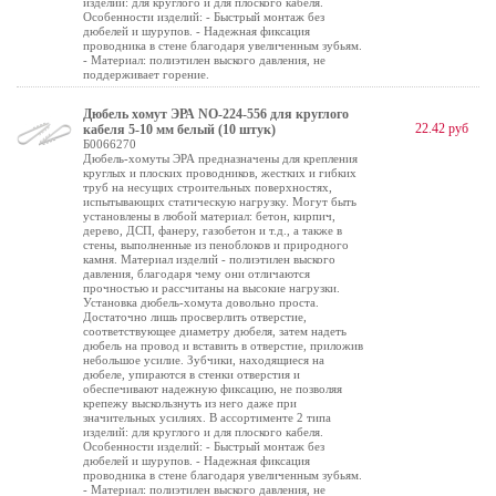
изделий: для круглого и для плоского кабеля.
Особенности изделий: - Быстрый монтаж без
дюбелей и шурупов. - Надежная фиксация
проводника в стене благодаря увеличенным зубьям.
- Материал: полиэтилен выского давления, не
поддерживает горение.
Дюбель хомут ЭРА NO-224-556 для круглого
22.42 руб
кабеля 5-10 мм белый (10 штук)
Б0066270
Дюбель-хомуты ЭРА предназначены для крепления
круглых и плоских проводников, жестких и гибких
труб на несущих строительных поверхностях,
испытывающих статическую нагрузку. Могут быть
установлены в любой материал: бетон, кирпич,
дерево, ДСП, фанеру, газобетон и т.д., а также в
стены, выполненные из пеноблоков и природного
камня. Материал изделий - полиэтилен выского
давления, благодаря чему они отличаются
прочностью и рассчитаны на высокие нагрузки.
Установка дюбель-хомута довольно проста.
Достаточно лишь просверлить отверстие,
соответствующее диаметру дюбеля, затем надеть
дюбель на провод и вставить в отверстие, приложив
небольшое усилие. Зубчики, находящиеся на
дюбеле, упираются в стенки отверстия и
обеспечивают надежную фиксацию, не позволяя
крепежу выскользнуть из него даже при
значительных усилиях. В ассортименте 2 типа
изделий: для круглого и для плоского кабеля.
Особенности изделий: - Быстрый монтаж без
дюбелей и шурупов. - Надежная фиксация
проводника в стене благодаря увеличенным зубьям.
- Материал: полиэтилен выского давления, не