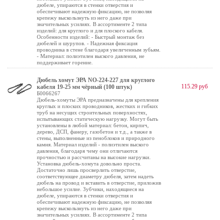
дюбеле, упираются в стенки отверстия и
обеспечивают надежную фиксацию, не позволяя
крепежу выскользнуть из него даже при
значительных усилиях. В ассортименте 2 типа
изделий: для круглого и для плоского кабеля.
Особенности изделий: - Быстрый монтаж без
дюбелей и шурупов. - Надежная фиксация
проводника в стене благодаря увеличенным зубьям.
- Материал: полиэтилен выского давления, не
поддерживает горение.
Дюбель хомут ЭРА NO-224-227 для круглого
115.29 руб
кабеля 19-25 мм чёрный (100 штук)
Б0066267
Дюбель-хомуты ЭРА предназначены для крепления
круглых и плоских проводников, жестких и гибких
труб на несущих строительных поверхностях,
испытывающих статическую нагрузку. Могут быть
установлены в любой материал: бетон, кирпич,
дерево, ДСП, фанеру, газобетон и т.д., а также в
стены, выполненные из пеноблоков и природного
камня. Материал изделий - полиэтилен выского
давления, благодаря чему они отличаются
прочностью и рассчитаны на высокие нагрузки.
Установка дюбель-хомута довольно проста.
Достаточно лишь просверлить отверстие,
соответствующее диаметру дюбеля, затем надеть
дюбель на провод и вставить в отверстие, приложив
небольшое усилие. Зубчики, находящиеся на
дюбеле, упираются в стенки отверстия и
обеспечивают надежную фиксацию, не позволяя
крепежу выскользнуть из него даже при
значительных усилиях. В ассортименте 2 типа