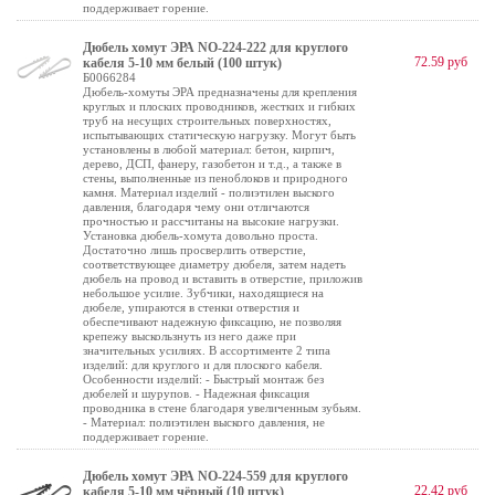
поддерживает горение.
Дюбель хомут ЭРА NO-224-222 для круглого
72.59 руб
кабеля 5-10 мм белый (100 штук)
Б0066284
Дюбель-хомуты ЭРА предназначены для крепления
круглых и плоских проводников, жестких и гибких
труб на несущих строительных поверхностях,
испытывающих статическую нагрузку. Могут быть
установлены в любой материал: бетон, кирпич,
дерево, ДСП, фанеру, газобетон и т.д., а также в
стены, выполненные из пеноблоков и природного
камня. Материал изделий - полиэтилен выского
давления, благодаря чему они отличаются
прочностью и рассчитаны на высокие нагрузки.
Установка дюбель-хомута довольно проста.
Достаточно лишь просверлить отверстие,
соответствующее диаметру дюбеля, затем надеть
дюбель на провод и вставить в отверстие, приложив
небольшое усилие. Зубчики, находящиеся на
дюбеле, упираются в стенки отверстия и
обеспечивают надежную фиксацию, не позволяя
крепежу выскользнуть из него даже при
значительных усилиях. В ассортименте 2 типа
изделий: для круглого и для плоского кабеля.
Особенности изделий: - Быстрый монтаж без
дюбелей и шурупов. - Надежная фиксация
проводника в стене благодаря увеличенным зубьям.
- Материал: полиэтилен выского давления, не
поддерживает горение.
Дюбель хомут ЭРА NO-224-559 для круглого
22.42 руб
кабеля 5-10 мм чёрный (10 штук)