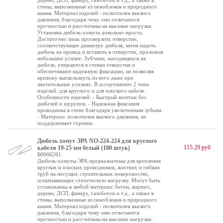
дерево, ДСП, фанеру, газобетон и т.д., а также в
стены, выполненные из пеноблоков и природного
камня. Материал изделий - полиэтилен выского
давления, благодаря чему они отличаются
прочностью и рассчитаны на высокие нагрузки.
Установка дюбель-хомута довольно проста.
Достаточно лишь просверлить отверстие,
соответствующее диаметру дюбеля, затем надеть
дюбель на провод и вставить в отверстие, приложив
небольшое усилие. Зубчики, находящиеся на
дюбеле, упираются в стенки отверстия и
обеспечивают надежную фиксацию, не позволяя
крепежу выскользнуть из него даже при
значительных усилиях. В ассортименте 2 типа
изделий: для круглого и для плоского кабеля.
Особенности изделий: - Быстрый монтаж без
дюбелей и шурупов. - Надежная фиксация
проводника в стене благодаря увеличенным зубьям.
- Материал: полиэтилен выского давления, не
поддерживает горение.
Дюбель хомут ЭРА NO-224-224 для круглого
115.29 руб
кабеля 19-25 мм белый (100 штук)
Б0066261
Дюбель-хомуты ЭРА предназначены для крепления
круглых и плоских проводников, жестких и гибких
труб на несущих строительных поверхностях,
испытывающих статическую нагрузку. Могут быть
установлены в любой материал: бетон, кирпич,
дерево, ДСП, фанеру, газобетон и т.д., а также в
стены, выполненные из пеноблоков и природного
камня. Материал изделий - полиэтилен выского
давления, благодаря чему они отличаются
прочностью и рассчитаны на высокие нагрузки.