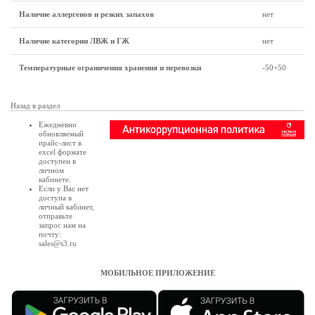
Наличие аллергенов и резких запахов
нет
Наличие категории ЛВЖ и ГЖ
нет
Температурные ограничения хранения и перевозки
-50+50
Назад в раздел
Ежедневно
обновляемый
прайс-лист в
excel формате
доступен в
личном
кабинете
.
Если у Вас нет
доступа в
личный кабинет
,
отправьте
запрос нам на
почту:
sales@s3.ru
МОБИЛЬНОЕ ПРИЛОЖЕНИЕ