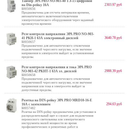
Таймер ЭРА PRO NO-903-40 ТЭ-15 цифровой
2303.97 руб
на Din-рейку 16А
Б0050656
Предназначены для отсчета интервалов времени,
автоматического включения/отключения
электротехнического оборудования через заданный
промежуток времени
Реле контроля напряжения ЭРА PRO NO-903-
3640.78 руб
41 РКН-1 63А электронный дисплей
Б0050657
Предназначено для автоматического отключения
подключенной через него нагрузки, если значение
напряжения в электросети выйдет за установленные
пределы.
Реле контроля напряжения и тока ЭРА PRO
2988.39 руб
NO-903-42 РКНТ-1 63А эл. дисплей
Б0050658
Предназначено для автоматического отключения
подключенной через него нагрузки, если значение
напряжения или тока в электросети выйдет за
допустимые пределы.
Розетка на DIN-рейку ЭРА PRO MRD10-16-E
294.63 руб
16А с заземлением
Б0057482
Розетка на DIN-рейку предназначена для установки в
распределительный щит и служит для подключения
переносного светильника или электрического
инструмента малой мощности во время
профилактических и ремонтных работ в