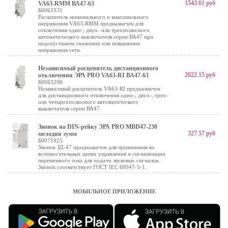
1543.61 руб
VA63-RMM ВА47-63
Б0063331
Расцепитель минимального и максимального
напряжения VA63-RMM предназначен для
отключения одно-, двух- или трехполюсного
автоматического выключателя серии ВА47 при
недопустимом снижении или повышении
напряжения сети.
Независимый расцепитель дистанционного
2022.15 руб
отключения ЭРА PRO VA63-RI ВА47-63
Б0063298
Независимый расцепитель VA63-RI предназначен
для дистанционного отключения одно-, двух-, трех-
или четырехполюсного автоматического
выключателя серии ВА47.
Звонок на DIN-рейку ЭРА PRO MBD47-230
327.57 руб
мелодия зумм
Б0071925
Звонок ЗД-47 предназначен для применения во
вспомогательных цепях управления и сигнализации
переменного тока для подачи звуковых сигналов.
Звонок соответствует ГОСТ IEC 60947-5-1.
МОБИЛЬНОЕ ПРИЛОЖЕНИЕ