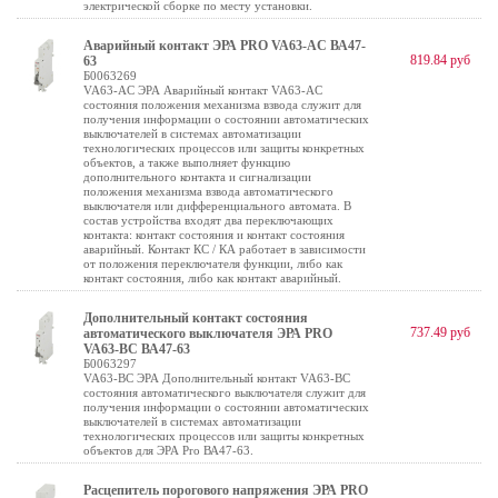
электрической сборке по месту установки.
Аварийный контакт ЭРА PRO VA63-AC ВА47-
819.84 руб
63
Б0063269
VA63-AC ЭРА Аварийный контакт VA63-AC
состояния положения механизма взвода служит для
получения информации о состоянии автоматических
выключателей в системах автоматизации
технологических процессов или защиты конкретных
объектов, а также выполняет функцию
дополнительного контакта и сигнализации
положения механизма взвода автоматического
выключателя или дифференциального автомата. В
состав устройства входят два переключающих
контакта: контакт состояния и контакт состояния
аварийный. Контакт КС / КА работает в зависимости
от положения переключателя функции, либо как
контакт состояния, либо как контакт аварийный.
Дополнительный контакт состояния
737.49 руб
автоматического выключателя ЭРА PRO
VA63-BC ВА47-63
Б0063297
VA63-BC ЭРА Дополнительный контакт VA63-BC
состояния автоматического выключателя служит для
получения информации о состоянии автоматических
выключателей в системах автоматизации
технологических процессов или защиты конкретных
объектов для ЭРА Pro ВА47-63.
Расцепитель порогового напряжения ЭРА PRO