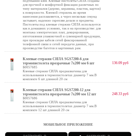
подтеканий клея. Клеевые пистолеты СИЛА созданы
для прочной и комфортной фиксации различных по
типу материалов (дерево, керамика, пластик, картон)
к поверхности. Клеевой стержень во время
нанесения расплавляется, а через несколько секунд
застывает, надежно скрепляя делали и предметы.
Пистолеты под клеевые стержни СИЛА используется
как в домашних условиях, так и на производстве: для
монтажа электрических плат, декорирования,
изготовления упаковочной и сувенирной продукции,
при прокладке кабеля сетей фиксированной
телефонной связи и сетей передачи данных, при
производстве багетов и картинных рам.
Клеевые стержни СИЛА SGS7200-6 для
136.09 руб
термопистолета прозрачные 7х200 мм 6 шт
Б0057685
Клеевые стержни СИЛА предназначены для
использования в термопистолетах диаметр 7 мм.В
комплекте 6 шт длинной 20 см
Клеевые стержни СИЛА SGS7200-12 для
248.33 руб
термопистолета прозрачные 7х200 мм 12 шт
Б0057686
Клеевые стержни СИЛА предназначены для
использования в термопистолетах диаметр 7 мм.В
комплекте 12 шт длинной 20 см
МОБИЛЬНОЕ ПРИЛОЖЕНИЕ