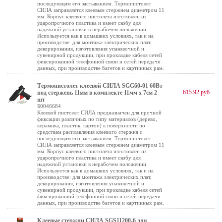
последующим его застыванием. Термопистолет
СИЛА заправляется клеевым стержнем диаметром 11
мм. Корпус клеевого пистолета изготовлен из
ударопрочного пластика и имеет скобу для
надежной установки в нерабочем положении.
Используется как в домашних условиях, так и на
производстве: для монтажа электрических плат,
декорирования, изготовления упаковочной и
сувенирной продукции, при прокладке кабеля сетей
фиксированной телефонной связи и сетей передачи
данных, при производстве багетов и картинных рам.
Термопистолет клеевой СИЛА SGG60-01 60Bт
615.92 руб
под стержень 11мм в комплекте 11мм х 7cм 2
шт
Б0046684
Клеевой пистолет СИЛА предназначен для прочной
фиксации различных по типу материалов (дерево,
керамика, пластик, картон) к поверхности по
средствам расплавления клеевого стержня с
последующим его застыванием. Термопистолет
СИЛА заправляется клеевым стержнем диаметром 11
мм. Корпус клеевого пистолета изготовлен из
ударопрочного пластика и имеет скобу для
надежной установки в нерабочем положении.
Используется как в домашних условиях, так и на
производстве: для монтажа электрических плат,
декорирования, изготовления упаковочной и
сувенирной продукции, при прокладке кабеля сетей
фиксированной телефонной связи и сетей передачи
данных, при производстве багетов и картинных рам.
Клеевые стержни СИЛА SGS11200-6 для