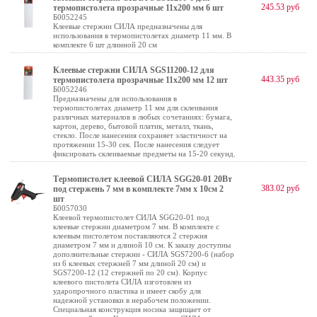
245.53 руб
термопистолета прозрачные 11х200 мм 6 шт
Б0052245
Клеевые стержни СИЛА предназначены для
использования в термопистолетах диаметр 11 мм. В
комплекте 6 шт длинной 20 см
Клеевые стержни СИЛА SGS11200-12 для
443.35 руб
термопистолета прозрачные 11х200 мм 12 шт
Б0052246
Предназначены для использования в
термопистолетах диаметр 11 мм для склеивания
различных материалов в любых сочетаниях: бумага,
картон, дерево, бытовой платик, металл, ткань,
стекло. После нанесения сохраняет эластичност на
протяжении 15-30 сек. После нанесения следует
фиксировать склеиваемые предметы на 15-20 секунд.
Термопистолет клеевой СИЛА SGG20-01 20Вт
383.02 руб
под стержень 7 мм в комплекте 7мм х 10cм 2
шт
Б0057030
Клеевой термопистолет СИЛА SGG20-01 под
клеевые стержни диаметром 7 мм. В комплекте с
клеевым пистолетом поставляются 2 стержня
диаметром 7 мм и длиной 10 см. К заказу доступны
дополнительные стержни - СИЛА SGS7200-6 (набор
из 6 клеевых стержней 7 мм длиной 20 см) и
SGS7200-12 (12 стержней по 20 см). Корпус
клеевого пистолета СИЛА изготовлен из
ударопрочного пластика и имеет скобу для
надежной установки в нерабочем положении.
Специальная конструкция носика защищает от