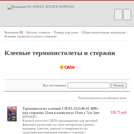
Компания
S3
Каталог товаров
Товары для дома
Общестроительные материалы
/
/
/
/
Клеевые термопистолеты и стержни
Клеевые термопистолеты и стержни
Код поставщика:
Рекомендуемая розничная цена
Термопистолет клеевой СИЛА SGG40-01 40Bт
538.75 руб
под стержень 11мм в комплекте 11мм х 7cм 2шт
Б0046683
Клеевой пистолет СИЛА предназначен для прочной
фиксации различных по типу материалов (дерево,
керамика, пластик, картон) к поверхности по
средствам расплавления клеевого стержня с