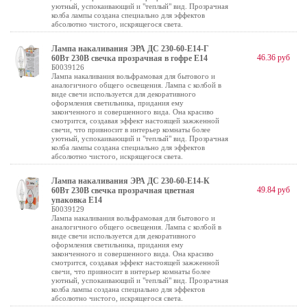
уютный, успокаивающий и "теплый" вид. Прозрачная
колба лампы создана специально для эффектов
абсолютно чистого, искрящегося света.
Лампа накаливания ЭРА ДС 230-60-E14-Г
46.36 руб
60Вт 230В свечка прозрачная в гофре E14
Б0039126
Лампа накаливания вольфрамовая для бытового и
аналогичного общего освещения. Лампа с колбой в
виде свечи используется для декоративного
оформления светильника, придания ему
законченного и совершенного вида. Она красиво
смотрится, создавая эффект настоящей зажженной
свечи, что привносит в интерьер комнаты более
уютный, успокаивающий и "теплый" вид. Прозрачная
колба лампы создана специально для эффектов
абсолютно чистого, искрящегося света.
Лампа накаливания ЭРА ДС 230-60-E14-К
49.84 руб
60Вт 230В свечка прозрачная цветная
упаковка E14
Б0039129
Лампа накаливания вольфрамовая для бытового и
аналогичного общего освещения. Лампа с колбой в
виде свечи используется для декоративного
оформления светильника, придания ему
законченного и совершенного вида. Она красиво
смотрится, создавая эффект настоящей зажженной
свечи, что привносит в интерьер комнаты более
уютный, успокаивающий и "теплый" вид. Прозрачная
колба лампы создана специально для эффектов
абсолютно чистого, искрящегося света.