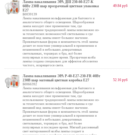
Лампа накаливания ЭРА ДШ 230-60-E27-К
49.84 руб
60Вт 230В шар прозрачный цветная упаковка
E27
Б0039139
Лампа накаливания вольфрамовая для бытового и
аналогичного общего освещения. Шарообразная
лампа находит свое применение там, где
использование традиционной лампы невозможно из-
за технических возможностей светильника и где
внешний вид лампы имеет большое значение.
Привлекательная форма и компактность этой лампы
делает ее поистине универсальной в применении и
незаменимой в небольших декоративных
светильниках, торшерах и бра, всё более
популярных в последнее время. Прозрачная колба
лампы создана специально для эффектов абсолютно
чистого, искрящегося света.
Лампа накаливания ЭРА P-40-E27-230-FR 40Вт
52.16 руб
230В шар матовый цветная коробка Е27
Б0066392
Лампа накаливания вольфрамовая для бытового и
аналогичного общего освещения. Шарообразная
лампа находит свое применение там, где
использование традиционной лампы невозможно из-
за технических возможностей светильника и где
внешний вид лампы имеет большое значение.
Привлекательная форма и компактность этой лампы
делает ее поистине универсальной в применении и
незаменимой в небольших декоративных
светильниках, торшерах и бра, всё более
популярных в последнее время. Мягкий рассеянный
свет матированной колбы лампы создает в