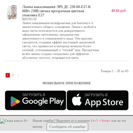
Лампа накаливания ЭРА ДС 230-60-E27-К
49.84 руб
60Вт 230В свечка прозрачная цветная
упаковка E27
Б0039130
Лампа накаливания вольфрамовая для бытового и
аналогичного общего освещения. Лампа с колбой в
виде свечи используется для декоративного
оформления светильника, придания ему
законченного и совершенного вида. Она красиво
смотрится, создавая эффект настоящей зажженной
свечи, что привносит в интерьер комнаты более
уютный, успокаивающий и "теплый" вид. Прозрачная
колба лампы создана специально для эффектов
абсолютно чистого, искрящегося света.
Товары 1 - 30 из 45
1
2
›
МОБИЛЬНОЕ ПРИЛОЖЕНИЕ
Нашли ошибку? Выделите её и нажмите
+
или на эту
Ctrl
Enter
кнопку
Сообщить об ошибке