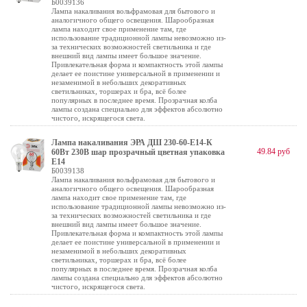
Б0039136
Лампа накаливания вольфрамовая для бытового и
аналогичного общего освещения. Шарообразная
лампа находит свое применение там, где
использование традиционной лампы невозможно из-
за технических возможностей светильника и где
внешний вид лампы имеет большое значение.
Привлекательная форма и компактность этой лампы
делает ее поистине универсальной в применении и
незаменимой в небольших декоративных
светильниках, торшерах и бра, всё более
популярных в последнее время. Прозрачная колба
лампы создана специально для эффектов абсолютно
чистого, искрящегося света.
Лампа накаливания ЭРА ДШ 230-60-E14-К
49.84 руб
60Вт 230В шар прозрачный цветная упаковка
E14
Б0039138
Лампа накаливания вольфрамовая для бытового и
аналогичного общего освещения. Шарообразная
лампа находит свое применение там, где
использование традиционной лампы невозможно из-
за технических возможностей светильника и где
внешний вид лампы имеет большое значение.
Привлекательная форма и компактность этой лампы
делает ее поистине универсальной в применении и
незаменимой в небольших декоративных
светильниках, торшерах и бра, всё более
популярных в последнее время. Прозрачная колба
лампы создана специально для эффектов абсолютно
чистого, искрящегося света.