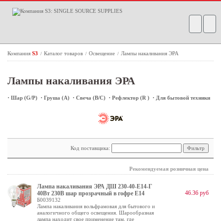
Компания
S3
Каталог товаров
Освещение
Лампы накаливания ЭРА
/
/
/
Лампы накаливания ЭРА
·
·
·
·
·
Шар (G/P)
Груша (A)
Свеча (B/C)
Рефлектор (R )
Для бытовой техники
Код поставщика:
Рекомендуемая розничная цена
Лампа накаливания ЭРА ДШ 230-40-E14-Г
46.36 руб
40Вт 230В шар прозрачный в гофре E14
Б0039132
Лампа накаливания вольфрамовая для бытового и
аналогичного общего освещения. Шарообразная
лампа находит свое применение там, где