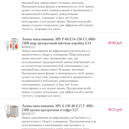
внешний вид лампы имеет большое значение.
Привлекательная форма и компактность этой лампы
делает ее поистине универсальной в применении и
незаменимой в небольших декоративных
светильниках, торшерах и бра, всё более
популярных в последнее время. Прозрачная колба
лампы создана специально для эффектов абсолютно
чистого, искрящегося света.
Лампа накаливания ЭРА P-60-E14-230-CL 60Вт
49.84 руб
230В шар прозрачный цветная коробка Е14
Б0066522
Лампа накаливания вольфрамовая для бытового и
аналогичного общего освещения. Шарообразная
лампа находит свое применение там, где
использование традиционной лампы невозможно из-
за технических возможностей светильника и где
внешний вид лампы имеет большое значение.
Привлекательная форма и компактность этой лампы
делает ее поистине универсальной в применении и
незаменимой в небольших декоративных
светильниках, торшерах и бра, всё более
популярных в последнее время. Прозрачная колба
лампы создана специально для эффектов абсолютно
чистого, искрящегося света.
Лампа накаливания ЭРА Б 230-40-E27-Г 40Вт
38.25 руб
230В груша прозрачная в гофре E27
Б0039117
Лампа накаливания вольфрамовая для бытового и
аналогичного общего освещения. Предназначена для
использования в светильниках внутреннего и
наружного освещения в сетях переменного тока