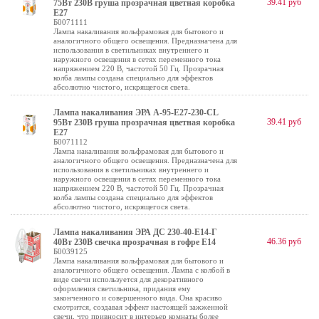
39.41 руб
75Вт 230В груша прозрачная цветная коробка
Е27
Б0071111
Лампа накаливания вольфрамовая для бытового и
аналогичного общего освещения. Предназначена для
использования в светильниках внутреннего и
наружного освещения в сетях переменного тока
напряжением 220 В, частотой 50 Гц. Прозрачная
колба лампы создана специально для эффектов
абсолютно чистого, искрящегося света.
Лампа накаливания ЭРА A-95-E27-230-CL
39.41 руб
95Вт 230В груша прозрачная цветная коробка
Е27
Б0071112
Лампа накаливания вольфрамовая для бытового и
аналогичного общего освещения. Предназначена для
использования в светильниках внутреннего и
наружного освещения в сетях переменного тока
напряжением 220 В, частотой 50 Гц. Прозрачная
колба лампы создана специально для эффектов
абсолютно чистого, искрящегося света.
Лампа накаливания ЭРА ДС 230-40-E14-Г
46.36 руб
40Вт 230В свечка прозрачная в гофре E14
Б0039125
Лампа накаливания вольфрамовая для бытового и
аналогичного общего освещения. Лампа с колбой в
виде свечи используется для декоративного
оформления светильника, придания ему
законченного и совершенного вида. Она красиво
смотрится, создавая эффект настоящей зажженной
свечи, что привносит в интерьер комнаты более