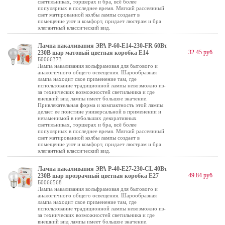
светильниках, торшерах и бра, всё более
популярных в последнее время. Мягкий рассеянный
свет матированной колбы лампы создает в
помещение уют и комфорт, придает люстрам и бра
элегантный классический вид.
Лампа накаливания ЭРА P-60-E14-230-FR 60Вт
32.45 руб
230В шар матовый цветная коробка Е14
Б0066373
Лампа накаливания вольфрамовая для бытового и
аналогичного общего освещения. Шарообразная
лампа находит свое применение там, где
использование традиционной лампы невозможно из-
за технических возможностей светильника и где
внешний вид лампы имеет большое значение.
Привлекательная форма и компактность этой лампы
делает ее поистине универсальной в применении и
незаменимой в небольших декоративных
светильниках, торшерах и бра, всё более
популярных в последнее время. Мягкий рассеянный
свет матированной колбы лампы создает в
помещение уют и комфорт, придает люстрам и бра
элегантный классический вид.
Лампа накаливания ЭРА P-40-E27-230-CL 40Вт
49.84 руб
230В шар прозрачный цветная коробка Е27
Б0066568
Лампа накаливания вольфрамовая для бытового и
аналогичного общего освещения. Шарообразная
лампа находит свое применение там, где
использование традиционной лампы невозможно из-
за технических возможностей светильника и где
внешний вид лампы имеет большое значение.