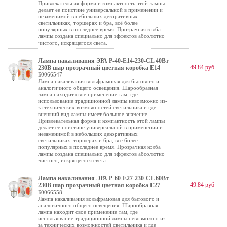
Привлекательная форма и компактность этой лампы
делает ее поистине универсальной в применении и
незаменимой в небольших декоративных
светильниках, торшерах и бра, всё более
популярных в последнее время. Прозрачная колба
лампы создана специально для эффектов абсолютно
чистого, искрящегося света.
Лампа накаливания ЭРА P-40-E14-230-CL 40Вт
49.84 руб
230В шар прозрачный цветная коробка Е14
Б0066547
Лампа накаливания вольфрамовая для бытового и
аналогичного общего освещения. Шарообразная
лампа находит свое применение там, где
использование традиционной лампы невозможно из-
за технических возможностей светильника и где
внешний вид лампы имеет большое значение.
Привлекательная форма и компактность этой лампы
делает ее поистине универсальной в применении и
незаменимой в небольших декоративных
светильниках, торшерах и бра, всё более
популярных в последнее время. Прозрачная колба
лампы создана специально для эффектов абсолютно
чистого, искрящегося света.
Лампа накаливания ЭРА P-60-E27-230-CL 60Вт
49.84 руб
230В шар прозрачный цветная коробка Е27
Б0066558
Лампа накаливания вольфрамовая для бытового и
аналогичного общего освещения. Шарообразная
лампа находит свое применение там, где
использование традиционной лампы невозможно из-
за технических возможностей светильника и где