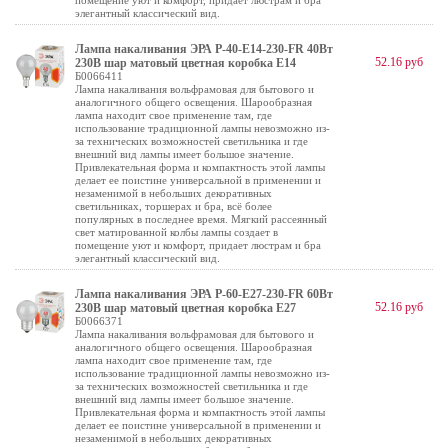
помещение уют и комфорт, придает люстрам и бра
элегантный классический вид.
Лампа накаливания ЭРА P-40-E14-230-FR 40Вт
52.16 руб
230В шар матовый цветная коробка Е14
Б0066411
Лампа накаливания вольфрамовая для бытового и
аналогичного общего освещения. Шарообразная
лампа находит свое применение там, где
использование традиционной лампы невозможно из-
за технических возможностей светильника и где
внешний вид лампы имеет большое значение.
Привлекательная форма и компактность этой лампы
делает ее поистине универсальной в применении и
незаменимой в небольших декоративных
светильниках, торшерах и бра, всё более
популярных в последнее время. Мягкий рассеянный
свет матированной колбы лампы создает в
помещение уют и комфорт, придает люстрам и бра
элегантный классический вид.
Лампа накаливания ЭРА P-60-E27-230-FR 60Вт
52.16 руб
230В шар матовый цветная коробка Е27
Б0066371
Лампа накаливания вольфрамовая для бытового и
аналогичного общего освещения. Шарообразная
лампа находит свое применение там, где
использование традиционной лампы невозможно из-
за технических возможностей светильника и где
внешний вид лампы имеет большое значение.
Привлекательная форма и компактность этой лампы
делает ее поистине универсальной в применении и
незаменимой в небольших декоративных