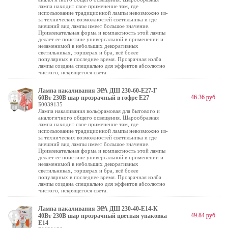
лампа находит свое применение там, где
использование традиционной лампы невозможно из-
за технических возможностей светильника и где
внешний вид лампы имеет большое значение.
Привлекательная форма и компактность этой лампы
делает ее поистине универсальной в применении и
незаменимой в небольших декоративных
светильниках, торшерах и бра, всё более
популярных в последнее время. Прозрачная колба
лампы создана специально для эффектов абсолютно
чистого, искрящегося света.
Лампа накаливания ЭРА ДШ 230-60-E27-Г
46.36 руб
60Вт 230В шар прозрачный в гофре E27
Б0039135
Лампа накаливания вольфрамовая для бытового и
аналогичного общего освещения. Шарообразная
лампа находит свое применение там, где
использование традиционной лампы невозможно из-
за технических возможностей светильника и где
внешний вид лампы имеет большое значение.
Привлекательная форма и компактность этой лампы
делает ее поистине универсальной в применении и
незаменимой в небольших декоративных
светильниках, торшерах и бра, всё более
популярных в последнее время. Прозрачная колба
лампы создана специально для эффектов абсолютно
чистого, искрящегося света.
Лампа накаливания ЭРА ДШ 230-40-E14-К
49.84 руб
40Вт 230В шар прозрачный цветная упаковка
E14