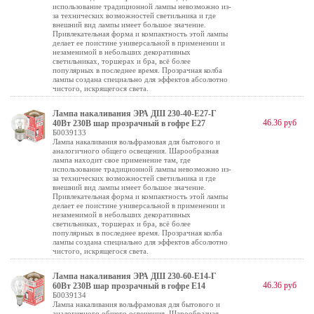
использование традиционной лампы невозможно из-
за технических возможностей светильника и где
внешний вид лампы имеет большое значение.
Привлекательная форма и компактность этой лампы
делает ее поистине универсальной в применении и
незаменимой в небольших декоративных
светильниках, торшерах и бра, всё более
популярных в последнее время. Прозрачная колба
лампы создана специально для эффектов абсолютно
чистого, искрящегося света.
Лампа накаливания ЭРА ДШ 230-40-E27-Г
46.36 руб
40Вт 230В шар прозрачный в гофре E27
Б0039133
Лампа накаливания вольфрамовая для бытового и
аналогичного общего освещения. Шарообразная
лампа находит свое применение там, где
использование традиционной лампы невозможно из-
за технических возможностей светильника и где
внешний вид лампы имеет большое значение.
Привлекательная форма и компактность этой лампы
делает ее поистине универсальной в применении и
незаменимой в небольших декоративных
светильниках, торшерах и бра, всё более
популярных в последнее время. Прозрачная колба
лампы создана специально для эффектов абсолютно
чистого, искрящегося света.
Лампа накаливания ЭРА ДШ 230-60-E14-Г
46.36 руб
60Вт 230В шар прозрачный в гофре E14
Б0039134
Лампа накаливания вольфрамовая для бытового и
аналогичного общего освещения. Шарообразная