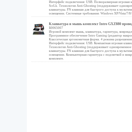
Интерфейс подключения: USB. Полноразмерная игровая кл
ScrLk. Технология Anti-Ghosting (поддерживает одновре
клавиатуры. FN клавиши для быстрого доступа к мультим
освещении. Системные требования: Windows XP/Vista/7/8/
Клавиатура и мышь комплект Intro GXZ880 провод
Б0065007
Игровой комплект мышь, клавиатура, гарнитура, коврикд
Программное обеспечение Intro Gaming (редактор макрос
Классическая эргономичная форма. 4 режима разрешения 
Интерфейс подключения: USB. Компактная игровая клавиа
Технология Anti-Ghosting (поддерживает одновременное 
клавиатуры. FN клавиши для быстрого доступа к мультим
освещении. Компьютерная гарнитура с подсветкой и микр
комплекте.