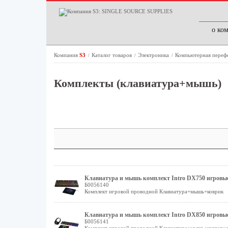
о ко
Компания
S3
Каталог товаров
Электроника
Компьютерная переф
/
/
/
Комплекты (клавиатура+мышь)
Клавиатура и мышь комплект Intro DX750 игровые
Б0056140
Комплект игровой проводной Клавиатура+мышь+коврик
Клавиатура и мышь комплект Intro DX850 игровые
Б0056141