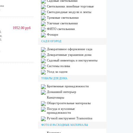
Садовые светильники
она
Светильники линейные торговые
м
Светодиодные модули и ленты
Трековые светильники
Уличные светильники
1952.00 руб
ФИТО светильники
й.
Фонари
я.
й.
САД И ОГОРОД
Декоративное оформление сада
м
Декоративные украшения дома
Садовый инвентарь и инструменты
Системы полива
Уход за садом
ТОВАРЫ ДЛЯ ДОМА
Бритвенные принадлежности
Домашний интерьер
Канцтовары
Общестроительные материалы
Посуда и кухонные
принадлежности
Ручной инструмент Tramontina
ФОТО И РАСХОДНЫЕ МАТЕРИАЛЫ
Конверты