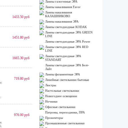
Лампы галогенные ЭРА
Лампы накаливания Favor
Лампы накаливания
КАЛАШНИКОВО
1433.50 руб
Лампы накаливания ЭРА
Лампы светодиодные KODAK
Лампы светодиодные ЭРА GREEN
LINE
1451.80 руб
Лампы светодиодные ЭРА Power
Лампы светодиодные ЭРА RED
LINE
Лампы светодиодные ЭРА
1665.30 руб
STANDART
Лампы светодиодные ЭРА Белт-
Лайт
Лампы филаментные ЭРА
719.80 руб
Линейные светильники бытовые
а:
Люстры
Настольные светильники
Новогоднее освещение
:
Ночники
Офисные светильники
Патроны, переходники, ПРА
976.00 руб
Прожекторы
я.
Промышленные светильники
й.