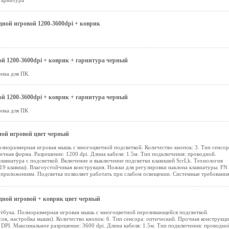
гарнитура
ной игровой 1200-3600dpi + коврик
й 1200-3600dpi + коврик + гарнитура черный
ика для ПК.
й 1200-3600dpi + коврик + гарнитура черный
рика для ПК
ой игровой цвет черный
олноразмерная игровая мышь с многоцветной подсветкой. Количество кнопок: 3. Тип сенсор
чная форма. Разрешение: 1200 dpi. Длина кабеля: 1.5м. Тип подключения: проводной.
авиатура с подсветкой. Включение и выключение подсветки клавишей ScrLk. Технология
19 клавиш). Влагоустойчивая конструкция. Ножки для регулировки наклона клавиатуры. FN
приложениям. Подсветка позволяет работать при слабом освещении. Системные требования
ной игровой + коврик цвет черный
утбука. Полноразмерная игровая мышь с многоцветной переливающейся подсветкой.
ов, настройка мыши). Количество кнопок: 6. Тип сенсора: оптический. Прочная конструкци
DPI. Максимальное разрешение: 3600 dpi. Длина кабеля: 1.5м. Тип подключения: проводно