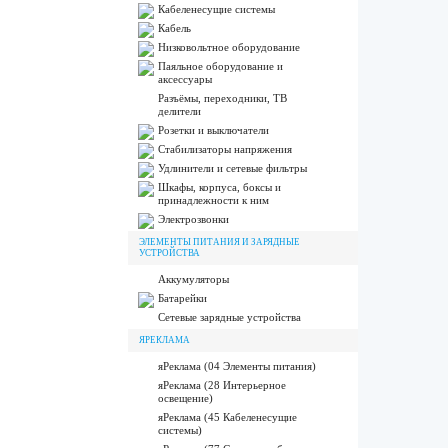
Кабеленесущие системы
Кабель
Низковольтное оборудование
Паяльное оборудование и
аксессуары
Разъёмы, переходники, ТВ
делители
Розетки и выключатели
Стабилизаторы напряжения
Удлинители и сетевые фильтры
Шкафы, корпуса, боксы и
принадлежности к ним
Электрозвонки
ЭЛЕМЕНТЫ ПИТАНИЯ И ЗАРЯДНЫЕ
УСТРОЙСТВА
Аккумуляторы
Батарейки
Сетевые зарядные устройства
ЯРЕКЛАМА
яРеклама (04 Элементы питания)
яРеклама (28 Интерьерное
освещение)
яРеклама (45 Кабеленесущие
системы)