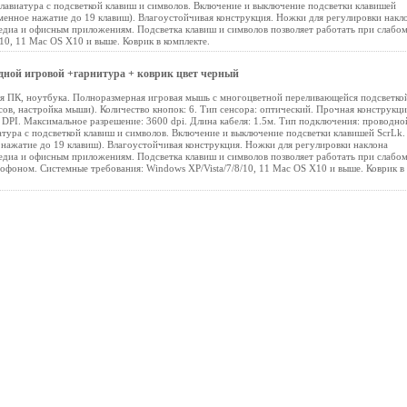
авиатура с подсветкой клавиш и символов. Включение и выключение подсветки клавишей
менное нажатие до 19 клавиш). Влагоустойчивая конструкция. Ножки для регулировки накл
едиа и офисным приложениям. Подсветка клавиш и символов позволяет работать при слабо
10, 11 Mac OS X10 и выше. Коврик в комплекте.
ной игровой +гарнитура + коврик цвет черный
ля ПК, ноутбука. Полноразмерная игровая мышь с многоцветной переливающейся подсветко
ов, настройка мыши). Количество кнопок: 6. Тип сенсора: оптический. Прочная конструкци
DPI. Максимальное разрешение: 3600 dpi. Длина кабеля: 1.5м. Тип подключения: проводно
тура с подсветкой клавиш и символов. Включение и выключение подсветки клавишей ScrLk.
нажатие до 19 клавиш). Влагоустойчивая конструкция. Ножки для регулировки наклона
едиа и офисным приложениям. Подсветка клавиш и символов позволяет работать при слабо
офоном. Системные требования: Windows XP/Vista/7/8/10, 11 Mac OS X10 и выше. Коврик в