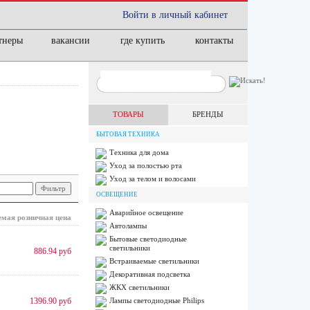
Войти в личный кабинет
тнеры
вакансии
где купить
контакты
ТОВАРЫ
БРЕНДЫ
БЫТОВАЯ ТЕХНИКА
Техника для дома
Уход за полостью рта
Уход за телом и волосами
ОСВЕЩЕНИЕ
Аварийное освещение
мая розничная цена
Автолампы
Бытовые светодиодные
светильники
886.94 руб
Встраиваемые светильники
Декоративная подсветка
ЖКХ светильники
1396.90 руб
Лампы cветодиодные Philips