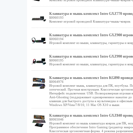
Комплект игровой проводной Клавиатура+мышь+коврик+
Клавиатура и мышь комплект Intro GXZ770 провод
Б0060193
Комплект игровой проводной Клавиатура+мышь+коврик
Клавиатура и мышь комплект Intro GXZ900 игрово
Б0060194
Игровой комплект из мыши, клавиатуры, гарнитуры и ковр
Клавиатура и мышь комплект Intro GXZ990 игрово
Б0060195
Игровой комплект из мыши, клавиатуры, гарнитуры и ков
Клавиатура и мышь комплект Intro KG890 проводн
Б0064976
Игровой комплект мышь, клавиатура для ПК, ноутбука. П
оптический. Прочная конструкция. Классическая эргономи
Интерфейс подключения: USB. Полноразмерная игровая кл
Anti-Ghosting (поддерживает одновременное нажатие до 
клавиши для быстрого доступа к мультимедиа и офисным 
Windows XP/Vista/7/8/10, 11 Mac OS X10 и выше.
Клавиатура и мышь комплект Intro GXZ840 провод
Б0065046
Игровой комплект из мышь клавиатура коврик для ПК, но
Программное обеспечение Intro Gaming (редактор макрос
Классическая эргономичная форма. 4 режима разрешения 