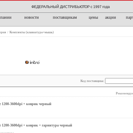
ФЕДЕРАЛЬНЫЙ ДИСТРИБЬЮТОР с 1997 года
мпании
новости
поставщикам
цены
акции
пар
ерия
Комплекты (клавиатура+мышь)
/
Код поставщика:
Рекомендуе
 1200-3600dpi + коврик черный
 1200-3600dpi + коврик + гарнитура черный