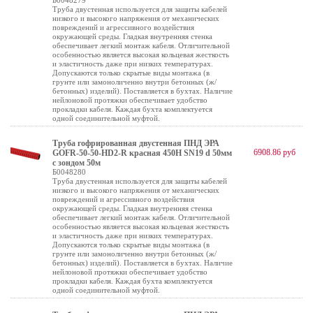
Б0048279
Труба двустенная используется для защиты кабелей
низкого и высокого напряжения от механических
повреждений и агрессивного воздействия
окружающей среды. Гладкая внутренняя стенка
обеспечивает легкий монтаж кабеля. Отличительной
особенностью является высокая кольцевая жесткость
и эластичность даже при низких температурах.
Допускаются только скрытые виды монтажа (в
грунте или замоноличенно внутри бетонных (ж/
бетонных) изделий). Поставляется в бухтах. Наличие
нейлоновой протяжки обеспечивает удобство
прокладки кабеля. Каждая бухта комплектуется
одной соединительной муфтой.
Труба гофрированная двустенная ПНД ЭРА
6908.86 руб
GOFR-50-50-HD2-R красная 450Н SN19 d 50мм
с зондом 50м
Б0048280
Труба двустенная используется для защиты кабелей
низкого и высокого напряжения от механических
повреждений и агрессивного воздействия
окружающей среды. Гладкая внутренняя стенка
обеспечивает легкий монтаж кабеля. Отличительной
особенностью является высокая кольцевая жесткость
и эластичность даже при низких температурах.
Допускаются только скрытые виды монтажа (в
грунте или замоноличенно внутри бетонных (ж/
бетонных) изделий). Поставляется в бухтах. Наличие
нейлоновой протяжки обеспечивает удобство
прокладки кабеля. Каждая бухта комплектуется
одной соединительной муфтой.