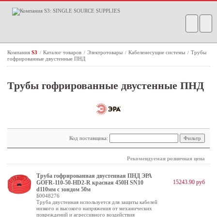
Компания
S3
Каталог товаров
Электротовары
Кабеленесущие системы
Трубы
/
/
/
/
гофрированные двустенные ПНД
Трубы гофрированные двустенные ПНД
Код поставщика:
Рекомендуемая розничная цена
Труба гофрированная двустенная ПНД ЭРА
15243.90 руб
GOFR-110-50-HD2-R красная 450Н SN10
d110мм с зондом 50м
Б0048276
Труба двустенная используется для защиты кабелей
низкого и высокого напряжения от механических
повреждений и агрессивного воздействия