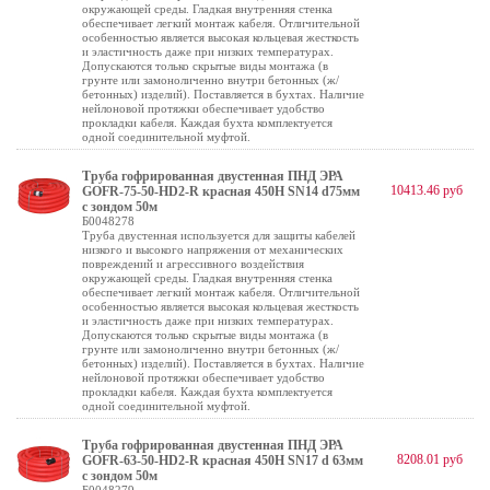
окружающей среды. Гладкая внутренняя стенка
обеспечивает легкий монтаж кабеля. Отличительной
особенностью является высокая кольцевая жесткость
и эластичность даже при низких температурах.
Допускаются только скрытые виды монтажа (в
грунте или замоноличенно внутри бетонных (ж/
бетонных) изделий). Поставляется в бухтах. Наличие
нейлоновой протяжки обеспечивает удобство
прокладки кабеля. Каждая бухта комплектуется
одной соединительной муфтой.
Труба гофрированная двустенная ПНД ЭРА
10413.46 руб
GOFR-75-50-HD2-R красная 450Н SN14 d75мм
с зондом 50м
Б0048278
Труба двустенная используется для защиты кабелей
низкого и высокого напряжения от механических
повреждений и агрессивного воздействия
окружающей среды. Гладкая внутренняя стенка
обеспечивает легкий монтаж кабеля. Отличительной
особенностью является высокая кольцевая жесткость
и эластичность даже при низких температурах.
Допускаются только скрытые виды монтажа (в
грунте или замоноличенно внутри бетонных (ж/
бетонных) изделий). Поставляется в бухтах. Наличие
нейлоновой протяжки обеспечивает удобство
прокладки кабеля. Каждая бухта комплектуется
одной соединительной муфтой.
Труба гофрированная двустенная ПНД ЭРА
8208.01 руб
GOFR-63-50-HD2-R красная 450Н SN17 d 63мм
с зондом 50м