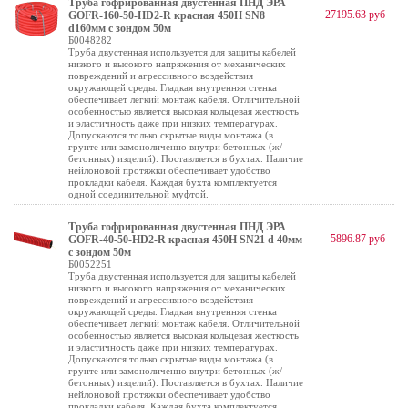
Труба гофрированная двустенная ПНД ЭРА
27195.63 руб
GOFR-160-50-HD2-R красная 450Н SN8
d160мм с зондом 50м
Б0048282
Труба двустенная используется для защиты кабелей
низкого и высокого напряжения от механических
повреждений и агрессивного воздействия
окружающей среды. Гладкая внутренняя стенка
обеспечивает легкий монтаж кабеля. Отличительной
особенностью является высокая кольцевая жесткость
и эластичность даже при низких температурах.
Допускаются только скрытые виды монтажа (в
грунте или замоноличенно внутри бетонных (ж/
бетонных) изделий). Поставляется в бухтах. Наличие
нейлоновой протяжки обеспечивает удобство
прокладки кабеля. Каждая бухта комплектуется
одной соединительной муфтой.
Труба гофрированная двустенная ПНД ЭРА
5896.87 руб
GOFR-40-50-HD2-R красная 450Н SN21 d 40мм
с зондом 50м
Б0052251
Труба двустенная используется для защиты кабелей
низкого и высокого напряжения от механических
повреждений и агрессивного воздействия
окружающей среды. Гладкая внутренняя стенка
обеспечивает легкий монтаж кабеля. Отличительной
особенностью является высокая кольцевая жесткость
и эластичность даже при низких температурах.
Допускаются только скрытые виды монтажа (в
грунте или замоноличенно внутри бетонных (ж/
бетонных) изделий). Поставляется в бухтах. Наличие
нейлоновой протяжки обеспечивает удобство
прокладки кабеля. Каждая бухта комплектуется