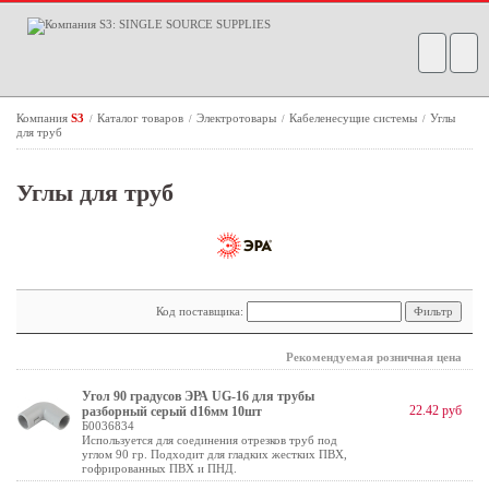
Компания
S3
Каталог товаров
Электротовары
Кабеленесущие системы
Углы
/
/
/
/
для труб
Углы для труб
Код поставщика:
Рекомендуемая розничная цена
Угол 90 градусов ЭРА UG-16 для трубы
22.42 руб
разборный серый d16мм 10шт
Б0036834
Используется для соединения отрезков труб под
углом 90 гр. Подходит для гладких жестких ПВХ,
гофрированных ПВХ и ПНД.