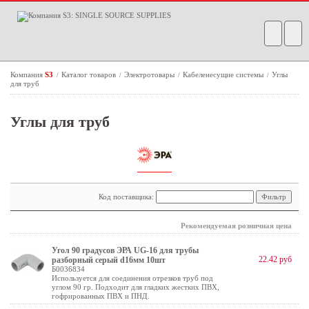
Компания
S3
Каталог товаров
Электротовары
Кабеленесущие системы
Углы
/
/
/
/
для труб
Углы для труб
Код поставщика:
Рекомендуемая розничная цена
Угол 90 градусов ЭРА UG-16 для трубы
22.42 руб
разборный серый d16мм 10шт
Б0036834
Используется для соединения отрезков труб под
углом 90 гр. Подходит для гладких жестких ПВХ,
гофрированных ПВХ и ПНД.