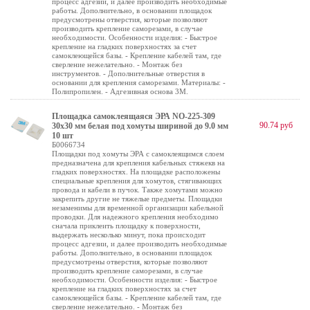
процесс адгезии, и далее производить необходимые
работы. Дополнительно, в основании площадок
предусмотрены отверстия, которые позволяют
производить крепление саморезами, в случае
необходимости. Особенности изделия: - Быстрое
крепление на гладких поверхностях за счет
самоклеющейся базы. - Крепление кабелей там, где
сверление нежелательно. - Монтаж без
инструментов. - Дополнительные отверстия в
основании для крепления саморезами. Материалы: -
Полипропилен. - Адгезивная основа 3М.
Площадка самоклеящаяся ЭРА NO-225-309
90.74 руб
30х30 мм белая под хомуты шириной до 9.0 мм
10 шт
Б0066734
Площадки под хомуты ЭРА с самоклеящимся слоем
предназначена для крепления кабельных стяжекв на
гладких поверхностях. На площадке расположены
специальные крепления для хомутов, стягивающих
провода и кабели в пучок. Также хомутами можно
закрепить другие не тяжелые предметы. Площадки
незаменимы для временной организации кабельной
проводки. Для надежного крепления необходимо
сначала приклеить площадку к поверхности,
выдержать несколько минут, пока происходит
процесс адгезии, и далее производить необходимые
работы. Дополнительно, в основании площадок
предусмотрены отверстия, которые позволяют
производить крепление саморезами, в случае
необходимости. Особенности изделия: - Быстрое
крепление на гладких поверхностях за счет
самоклеющейся базы. - Крепление кабелей там, где
сверление нежелательно. - Монтаж без