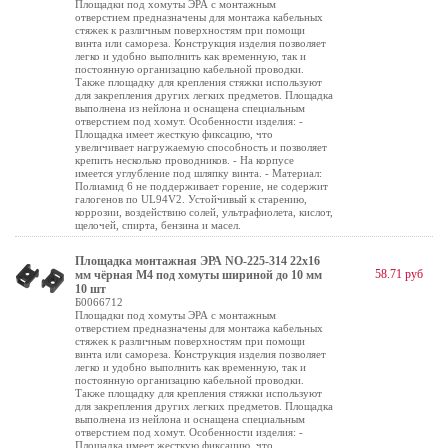
Площадки под хомуты ЭРА с монтажным
отверстием предназначены для монтажа кабельных
стяжек к различным поверхностям при помощи
винта или самореза. Конструкция изделия позволяет
легко и удобно выполнить как временную, так и
постоянную организацию кабельной проводки.
Также площадку для крепления стяжки используют
для закрепления других легких предметов. Площадка
выполнена из нейлона и оснащена специальным
отверстием под хомут. Особенности изделия: -
Площадка имеет жесткую фиксацию, что
увеличивает нагружаемую способность и позволяет
крепить несколько проводников. - На корпусе
имеется углубление под шляпку винта. - Материал:
Полиамид 6 не поддерживает горение, не содержит
галогенов по UL94V2. Устойчивый к старению,
коррозии, воздействию солей, ультрафиолета, кислот,
щелочей, спирта, бензина и масел.
Площадка монтажная ЭРА NO-225-314 22х16
58.71 руб
мм чёрная М4 под хомуты шириной до 10 мм
10 шт
Б0066712
Площадки под хомуты ЭРА с монтажным
отверстием предназначены для монтажа кабельных
стяжек к различным поверхностям при помощи
винта или самореза. Конструкция изделия позволяет
легко и удобно выполнить как временную, так и
постоянную организацию кабельной проводки.
Также площадку для крепления стяжки используют
для закрепления других легких предметов. Площадка
выполнена из нейлона и оснащена специальным
отверстием под хомут. Особенности изделия: -
Площадка имеет жесткую фиксацию, что