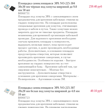
Площадка самоклеящаяся ЭРА NO-225-304
259.40 руб
30х30 мм чёрная под хомуты шириной до 9.0
мм 50 шт
Б0066731
Площадки под хомуты ЭРА с самоклеящимся слоем
предназначена для крепления кабельных стяжекв на
гладких поверхностях. На площадке расположены
специальные крепления для хомутов, стягивающих
провода и кабели в пучок. Также хомутами можно
закрепить другие не тяжелые предметы. Площадки
незаменимы для временной организации кабельной
проводки. Для надежного крепления необходимо
сначала приклеить площадку к поверхности,
выдержать несколько минут, пока происходит
процесс адгезии, и далее производить необходимые
работы. Дополнительно, в основании площадок
предусмотрены отверстия, которые позволяют
производить крепление саморезами, в случае
необходимости. Особенности изделия: - Быстрое
крепление на гладких поверхностях за счет
самоклеющейся базы. - Крепление кабелей там, где
сверление нежелательно. - Монтаж без
инструментов. - Дополнительные отверстия в
основании для крепления саморезами. Материалы: -
Полипропилен. - Адгезивная основа 3М.
Площадка самоклеящаяся ЭРА NO-225-307
49.10 руб
20х20 мм белая под хомуты шириной до 4.8 мм
10 шт
Б0066723
Площадки под хомуты ЭРА с самоклеящимся слоем
предназначена для крепления кабельных стяжекв на
гладких поверхностях. На площадке расположены