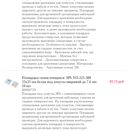
специальные крепления для хомутов, стягивающих
провода и кабели в пучок. Также хомутами можно
закрепить другие не тяжелые предметы. Площадки
незаменимы для временной организации кабельной
проводки. Для надежного крепления необходимо
сначала приклеить площадку к поверхности,
выдержать несколько минут, пока происходит
процесс адгезии, и далее производить необходимые
работы. Дополнительно, в основании площадок
предусмотрены отверстия, которые позволяют
производить крепление саморезами, в случае
необходимости. Особенности изделия: - Быстрое
крепление на гладких поверхностях за счет
самоклеющейся базы. - Крепление кабелей там, где
сверление нежелательно. - Монтаж без
инструментов. - Дополнительные отверстия в
основании для крепления саморезами. Материалы: -
Полипропилен. - Адгезивная основа 3М.
Площадка самоклеящаяся ЭРА NO-225-308
81.13 руб
25х25 мм белая под хомуты шириной до 7.6 мм
10 шт
Б0066729
Площадки под хомуты ЭРА с самоклеящимся слоем
предназначена для крепления кабельных стяжекв на
гладких поверхностях. На площадке расположены
специальные крепления для хомутов, стягивающих
провода и кабели в пучок. Также хомутами можно
закрепить другие не тяжелые предметы. Площадки
незаменимы для временной организации кабельной
проводки. Для надежного крепления необходимо
сначала приклеить площадку к поверхности,
выдержать несколько минут, пока происходит