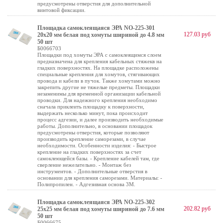
предусмотрены отверстия для дополнительной
винтовой фиксации.
Площадка самоклеящаяся ЭРА NO-225-301
127.03 руб
20х20 мм белая под хомуты шириной до 4.8 мм
50 шт
Б0066703
Площадки под хомуты ЭРА с самоклеящимся слоем
предназначена для крепления кабельных стяжекв на
гладких поверхностях. На площадке расположены
специальные крепления для хомутов, стягивающих
провода и кабели в пучок. Также хомутами можно
закрепить другие не тяжелые предметы. Площадки
незаменимы для временной организации кабельной
проводки. Для надежного крепления необходимо
сначала приклеить площадку к поверхности,
выдержать несколько минут, пока происходит
процесс адгезии, и далее производить необходимые
работы. Дополнительно, в основании площадок
предусмотрены отверстия, которые позволяют
производить крепление саморезами, в случае
необходимости. Особенности изделия: - Быстрое
крепление на гладких поверхностях за счет
самоклеющейся базы. - Крепление кабелей там, где
сверление нежелательно. - Монтаж без
инструментов. - Дополнительные отверстия в
основании для крепления саморезами. Материалы: -
Полипропилен. - Адгезивная основа 3М.
Площадка самоклеящаяся ЭРА NO-225-302
202.82 руб
25х25 мм белая под хомуты шириной до 7.6 мм
50 шт
Б0066675