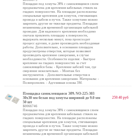
Площадки под хомуты ЭРА с самоклеящимся слоем
предназначена для крепления кабельных стяжек на
гладких поверхностях. На площадке расположены
специальные крепления для хомутов, стягивающих
провода и кабели в пучок. Также хомутами можно
закрепить другие не тяжелые предметы. Площадки
незаменимы для временной организации кабельной
проводки. Для надежного крепления необходимо
сначала приклеить площадку к поверхности,
выдержать несколько минут, пока происходит
процесс адгезии, и далее производить необходимые
работы. Дополнительно, в основании площадок
предусмотрены отверстия, которые позволяют
производить крепление саморезами, в случае
необходимости. Особенности изделия: - Быстрое
крепление на гладких поверхностях за счет
самоклеящейся базы. - Крепление кабелей там, где
сверление нежелательно. - Монтаж без
инструментов. - Дополнительные отверстия в
основании для крепления саморезами. Материалы: -
Полипропилен. - Адгезивная основа 3М.
Площадка самоклеящаяся ЭРА NO-225-303
259.40 руб
30х30 мм белая под хомуты шириной до 9.0 мм
50 шт
Б0066746
Площадки под хомуты ЭРА с самоклеящимся слоем
предназначена для крепления кабельных стяжек на
гладких поверхностях. На площадке расположены
специальные крепления для хомутов, стягивающих
провода и кабели в пучок. Также хомутами можно
закрепить другие не тяжелые предметы. Площадки
незаменимы для временной организации кабельной