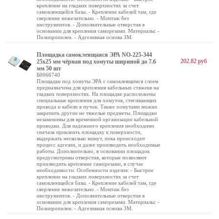
крепление на гладких поверхностях за счет
самоклеющейся базы. - Крепление кабелей там, где
сверление нежелательно. - Монтаж без
инструментов. - Дополнительные отверстия в
основании для крепления саморезами. Материалы: -
Полипропилен. - Адгезивная основа 3М.
Площадка самоклеящаяся ЭРА NO-225-344
202.82 руб
25х25 мм чёрная под хомуты шириной до 7.6
мм 50 шт
Б0066740
Площадки под хомуты ЭРА с самоклеящимся слоем
предназначена для крепления кабельных стяжекв на
гладких поверхностях. На площадке расположены
специальные крепления для хомутов, стягивающих
провода и кабели в пучок. Также хомутами можно
закрепить другие не тяжелые предметы. Площадки
незаменимы для временной организации кабельной
проводки. Для надежного крепления необходимо
сначала приклеить площадку к поверхности,
выдержать несколько минут, пока происходит
процесс адгезии, и далее производить необходимые
работы. Дополнительно, в основании площадок
предусмотрены отверстия, которые позволяют
производить крепление саморезами, в случае
необходимости. Особенности изделия: - Быстрое
крепление на гладких поверхностях за счет
самоклеющейся базы. - Крепление кабелей там, где
сверление нежелательно. - Монтаж без
инструментов. - Дополнительные отверстия в
основании для крепления саморезами. Материалы: -
Полипропилен. - Адгезивная основа 3М.