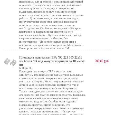
незаменимы для временной организации кабельной
проводки. Для надежного крепления необходимо
сначала приклеить площадку к поверхности,
выдержать несколько минут, пока происходит
процесс адгезии, и далее производить необходимые
работы. Дополнительно, в основании площадок
предусмотрены отверстия, которые позволяют
производить крепление саморезами, в случае
необходимости. Особенности изделия: - Быстрое
крепление на гладких поверхностях за счет
самоклеющейся базы. - Крепление кабелей там, где
сверление нежелательно. - Монтаж без
инструментов. - Дополнительные отверстия в
основании для крепления саморезами. Материалы: -
Полипропилен. - Адгезивная основа 3М.
Площадка монтажная ЭРА NO-225-305 22х16
200.69 руб
мм белая М4 под хомуты шириной до 10 мм 50
шт
Б0066716
Площадки под хомуты ЭРА с монтажным
отверстием предназначены для монтажа кабельных
стяжек к различным поверхностям при помощи
винта или самореза. Конструкция изделия позволяет
легко и удобно выполнить как временную, так и
постоянную организацию кабельной проводки.
Также площадку для крепления стяжки используют
для закрепления других легких предметов. Площадка
выполнена из нейлона и оснащена специальным
отверстием под хомут. Особенности изделия: -
Площадка имеет жесткую фиксацию, что
увеличивает нагружаемую способность и позволяет
крепить несколько проводников. - На корпусе
имеется углубление под шляпку винта. - Материал: