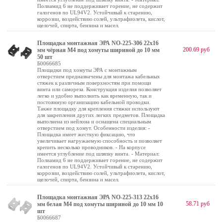
Полиамид 6 не поддерживает горение, не содержит
галогенов по UL94V2. Устойчивый к старению,
коррозии, воздействию солей, ультрафиолета, кислот,
щелочей, спирта, бензина и масел.
Площадка монтажная ЭРА NO-225-306 22х16
200.69 руб
мм чёрная М4 под хомуты шириной до 10 мм
50 шт
Б0066685
Площадки под хомуты ЭРА с монтажным
отверстием предназначены для монтажа кабельных
стяжек к различным поверхностям при помощи
винта или самореза. Конструкция изделия позволяет
легко и удобно выполнить как временную, так и
постоянную организацию кабельной проводки.
Также площадку для крепления стяжки используют
для закрепления других легких предметов. Площадка
выполнена из нейлона и оснащена специальным
отверстием под хомут. Особенности изделия: -
Площадка имеет жесткую фиксацию, что
увеличивает нагружаемую способность и позволяет
крепить несколько проводников. - На корпусе
имеется углубление под шляпку винта. - Материал:
Полиамид 6 не поддерживает горение, не содержит
галогенов по UL94V2. Устойчивый к старению,
коррозии, воздействию солей, ультрафиолета, кислот,
щелочей, спирта, бензина и масел.
Площадка монтажная ЭРА NO-225-313 22х16
58.71 руб
мм белая М4 под хомуты шириной до 10 мм 10
шт
Б0066687