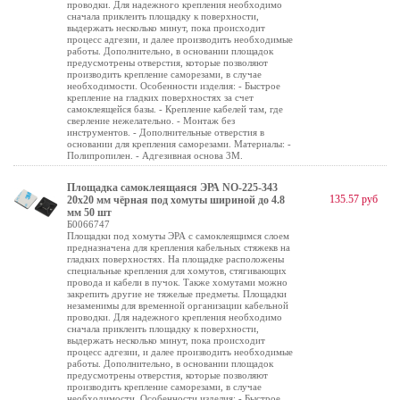
проводки. Для надежного крепления необходимо
сначала приклеить площадку к поверхности,
выдержать несколько минут, пока происходит
процесс адгезии, и далее производить необходимые
работы. Дополнительно, в основании площадок
предусмотрены отверстия, которые позволяют
производить крепление саморезами, в случае
необходимости. Особенности изделия: - Быстрое
крепление на гладких поверхностях за счет
самоклеящейся базы. - Крепление кабелей там, где
сверление нежелательно. - Монтаж без
инструментов. - Дополнительные отверстия в
основании для крепления саморезами. Материалы: -
Полипропилен. - Адгезивная основа 3М.
Площадка самоклеящаяся ЭРА NO-225-343
135.57 руб
20х20 мм чёрная под хомуты шириной до 4.8
мм 50 шт
Б0066747
Площадки под хомуты ЭРА с самоклеящимся слоем
предназначена для крепления кабельных стяжекв на
гладких поверхностях. На площадке расположены
специальные крепления для хомутов, стягивающих
провода и кабели в пучок. Также хомутами можно
закрепить другие не тяжелые предметы. Площадки
незаменимы для временной организации кабельной
проводки. Для надежного крепления необходимо
сначала приклеить площадку к поверхности,
выдержать несколько минут, пока происходит
процесс адгезии, и далее производить необходимые
работы. Дополнительно, в основании площадок
предусмотрены отверстия, которые позволяют
производить крепление саморезами, в случае
необходимости. Особенности изделия: - Быстрое