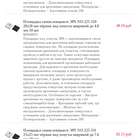
инструментов. - Дополнительные отверстия в
основании для крепления саморезами. Материалы: -
Полипропилен. - Адгезивная основа 3М.
Площадка самоклеящаяся ЭРА NO-225-310
49.10 руб
20х20 мм чёрная под хомуты шириной до 4.8
мм 10 шт
Б0066691
Площадки под хомуты ЭРА с самоклеящимся слоем
предназначена для крепления кабельных стяжекв на
гладких поверхностях. На площадке расположены
специальные крепления для хомутов, стягивающих
провода и кабели в пучок. Также хомутами можно
закрепить другие не тяжелые предметы. Площадки
незаменимы для временной организации кабельной
проводки. Для надежного крепления необходимо
сначала приклеить площадку к поверхности,
выдержать несколько минут, пока происходит
процесс адгезии, и далее производить необходимые
работы. Дополнительно, в основании площадок
предусмотрены отверстия, которые позволяют
производить крепление саморезами, в случае
необходимости. Особенности изделия: - Быстрое
крепление на гладких поверхностях за счет
самоклеющейся базы. - Крепление кабелей там, где
сверление нежелательно. - Монтаж без
инструментов. - Дополнительные отверстия в
основании для крепления саморезами. Материалы: -
Полипропилен. - Адгезивная основа 3М.
Площадка самоклеящаяся ЭРА NO-225-311
81.13 руб
25х25 мм чёрная под хомуты шириной до 7.6