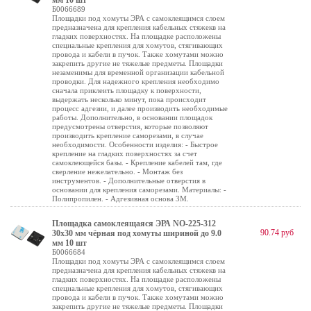
мм 10 шт
Б0066689
Площадки под хомуты ЭРА с самоклеящимся слоем
предназначена для крепления кабельных стяжекв на
гладких поверхностях. На площадке расположены
специальные крепления для хомутов, стягивающих
провода и кабели в пучок. Также хомутами можно
закрепить другие не тяжелые предметы. Площадки
незаменимы для временной организации кабельной
проводки. Для надежного крепления необходимо
сначала приклеить площадку к поверхности,
выдержать несколько минут, пока происходит
процесс адгезии, и далее производить необходимые
работы. Дополнительно, в основании площадок
предусмотрены отверстия, которые позволяют
производить крепление саморезами, в случае
необходимости. Особенности изделия: - Быстрое
крепление на гладких поверхностях за счет
самоклеющейся базы. - Крепление кабелей там, где
сверление нежелательно. - Монтаж без
инструментов. - Дополнительные отверстия в
основании для крепления саморезами. Материалы: -
Полипропилен. - Адгезивная основа 3М.
Площадка самоклеящаяся ЭРА NO-225-312
90.74 руб
30х30 мм чёрная под хомуты шириной до 9.0
мм 10 шт
Б0066684
Площадки под хомуты ЭРА с самоклеящимся слоем
предназначена для крепления кабельных стяжекв на
гладких поверхностях. На площадке расположены
специальные крепления для хомутов, стягивающих
провода и кабели в пучок. Также хомутами можно
закрепить другие не тяжелые предметы. Площадки