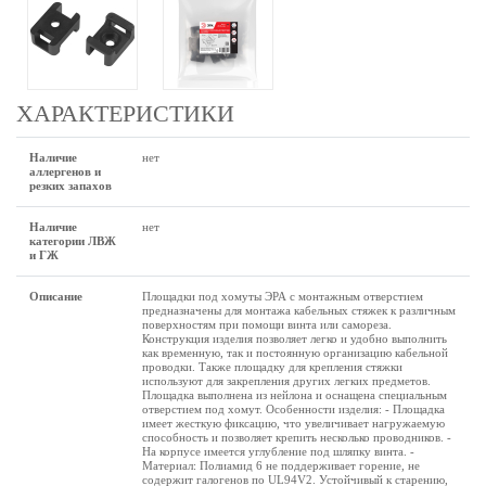
ХАРАКТЕРИСТИКИ
Наличие
нет
аллергенов и
резких запахов
Наличие
нет
категории ЛВЖ
и ГЖ
Описание
Площадки под хомуты ЭРА с монтажным отверстием
предназначены для монтажа кабельных стяжек к различным
поверхностям при помощи винта или самореза.
Конструкция изделия позволяет легко и удобно выполнить
как временную, так и постоянную организацию кабельной
проводки. Также площадку для крепления стяжки
используют для закрепления других легких предметов.
Площадка выполнена из нейлона и оснащена специальным
отверстием под хомут. Особенности изделия: - Площадка
имеет жесткую фиксацию, что увеличивает нагружаемую
способность и позволяет крепить несколько проводников. -
На корпусе имеется углубление под шляпку винта. -
Материал: Полиамид 6 не поддерживает горение, не
содержит галогенов по UL94V2. Устойчивый к старению,