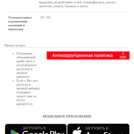
коррозии, воздействию солей, ультрафиолета, кислот,
щелочей, спирта, бензина и масел.
Температурные
-50 +50
ограничения
хранения и
перевозки
Назад в раздел
Ежедневно
обновляемый
прайс-лист в
excel формате
доступен в
личном
кабинете
.
Если у Вас нет
доступа в
личный кабинет
,
отправьте
запрос нам на
почту:
sales@s3.ru
МОБИЛЬНОЕ ПРИЛОЖЕНИЕ