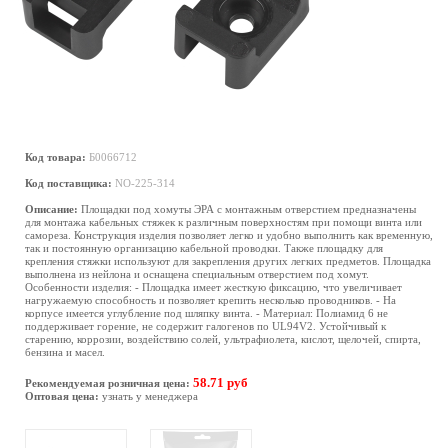
Код товара:
Б0066712
Код поставщика:
NO-225-314
Описание:
Площадки под хомуты ЭРА с монтажным отверстием предназначены
для монтажа кабельных стяжек к различным поверхностям при помощи винта или
самореза. Конструкция изделия позволяет легко и удобно выполнить как временную,
так и постоянную организацию кабельной проводки. Также площадку для
крепления стяжки используют для закрепления других легких предметов. Площадка
выполнена из нейлона и оснащена специальным отверстием под хомут.
Особенности изделия: - Площадка имеет жесткую фиксацию, что увеличивает
нагружаемую способность и позволяет крепить несколько проводников. - На
корпусе имеется углубление под шляпку винта. - Материал: Полиамид 6 не
поддерживает горение, не содержит галогенов по UL94V2. Устойчивый к
старению, коррозии, воздействию солей, ультрафиолета, кислот, щелочей, спирта,
бензина и масел.
58.71 руб
Рекомендуемая розничная цена:
Оптовая цена:
узнать у менеджера