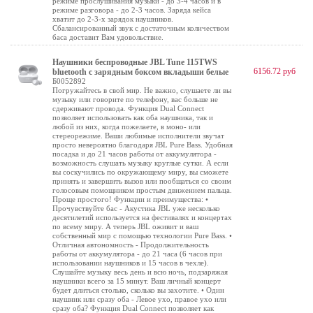
режиме прослушивания музыки - до 3-4 часов и в
режиме разговора - до 2-3 часов. Заряда кейса
хватит до 2-3-х зарядок наушников.
Сбалансированный звук с достаточным количеством
баса доставит Вам удовольствие.
Наушники беспроводные JBL Tune 115TWS
6156.72 руб
bluetooth с зарядным боксом вкладыши белые
Б0052892
Погружайтесь в свой мир. Не важно, слушаете ли вы
музыку или говорите по телефону, вас больше не
сдерживают провода. Функция Dual Connect
позволяет использовать как оба наушника, так и
любой из них, когда пожелаете, в моно- или
стереорежиме. Ваши любимые исполнители звучат
просто невероятно благодаря JBL Pure Bass. Удобная
посадка и до 21 часов работы от аккумулятора -
возможность слушать музыку круглые сутки. А если
вы соскучились по окружающему миру, вы сможете
принять и завершить вызов или пообщаться со своим
голосовым помощником простым движением пальца.
Проще простого! Функции и преимущества: •
Прочувствуйте бас - Акустика JBL уже несколько
десятилетий используется на фестивалях и концертах
по всему миру. А теперь JBL оживит и ваш
собственный мир с помощью технологии Pure Bass. •
Отличная автономность - Продолжительность
работы от аккумулятора - до 21 часа (6 часов при
использовании наушников и 15 часов в чехле).
Слушайте музыку весь день и всю ночь, подзаряжая
наушники всего за 15 минут. Ваш личный концерт
будет длиться столько, сколько вы захотите. • Один
наушник или сразу оба - Левое ухо, правое ухо или
сразу оба? Функция Dual Connect позволяет как