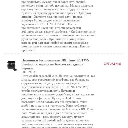
прослушивать музыку, так и совершать звонки,
используя один или оба наушника. Можно заряжать
один наушник, пользуясь при этом другим, и не
тратить на зарядку драгоценное время. • Удобный
дизайн - Ощутите полную свободу и полный
комфорт без проводов с внутриканальными
наушниками JBL TUNE 115TWS. Плотно
прилегающие наушники с тремя размерами
амбушюров для вашего удобства. • Удобные звонки и
использование голосового помощника, оставляющие
руки свободными - Принимайте и завершайте
вызовы или разговаривайте со своим голосовым
помощником простым движением пальца. Проще
простого!
Наушники беспроводные JBL Tune 125TWS
7853.64 руб
bluetooth с зарядным боксом вкладыши
черные
Б0052893
Погружайтесь в свой мир. Не важно, слушаете ли вы
музыку или говорите по телефону, вас больше не
сдерживают провода. Достаточно надеть
внутриканальные наушники JBL TUNE 125TWS,
чтобы прочувствовать звук. Наушники
подключаются к вашему устройству сразу же, как их
достанут из футляра. Функция Dual Connect
позволяет использовать как оба наушника, так и
любой из них, когда пожелаете. Ваши любимые
исполнители звучат невероятно благодаря JBL Pure
Bass. Удобная посадка и до 32 часов работы от
аккумулятора - возможность слушать музыку
круглые сутки. Широкий выбор цветов позволяет
выбрать именно тот, который соответствует вашему
стилю. Функции и преимущества: • Прочувствуйте