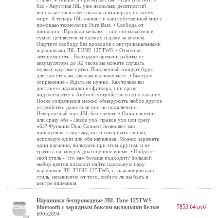
бас - Акустика JBL уже несколько десятилетий
используется на фестивалях и концертах по всему
миру. А теперь JBL оживит и ваш собственный мир с
помощью технологии Pure Bass. • Свобода от
проводов - Провода мешают - они спутываются в
сумке, цепляются за одежду и даже за волосы.
Ощутите свободу без проводов с внутриканальными
наушниками JBL TUNE 125TWS. • Отличная
автономность - Благодаря времени работы от
аккумулятора до 32 часов вы можете слушать
музыку круглые сутки. Ваш личный концерт будет
длиться столько, сколько вы пожелаете. • Быстрое
сопряжение - Ждать не нужно. Как только вы
достанете наушники из футляра, они сразу
подключаются к Android-устройству в одно касание.
После сопряжения можно обнаружить любое другое
устройство, даже если оно не подключено.
Невероятный звук JBL без хлопот. • Один наушник
или сразу оба - Левое ухо, правое ухо или сразу
оба? Функция Dual Connect позволяет как
прослушивать музыку, так и совершать звонки,
используя один или оба наушника. Можно заряжать
один наушник, пользуясь при этом другим, и не
тратить на зарядку драгоценное время. • Найдите
свой стиль - Что вам больше подходит? Большой
выбор цветов позволит найти идеальную пару
наушников JBL TUNE 125TWS, отражающую ваш
стиль, независимо от того, любите ли вы быть в
центре внимания.
Наушники беспроводные JBL Tune 125TWS
7853.64 руб
bluetooth с зарядным боксом вкладыши белые
Б0052894