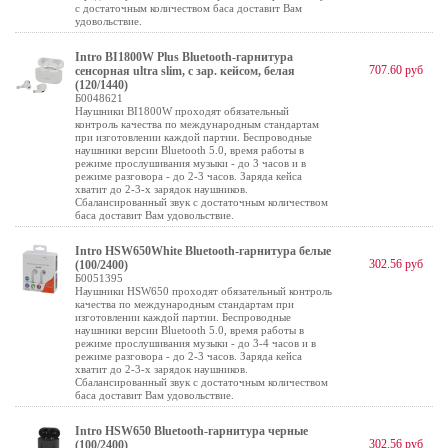
с достаточным количеством баса доставит Вам
удовольствие.
Intro BI1800W Plus Bluetooth-гарнитура
707.60 руб
сенсорная ultra slim, с зар. кейсом, белая
(120/1440)
Б0048621
Наушники BI1800W проходят обязательный
контроль качества по международным стандартам
при изготовлении каждой партии. Беспроводные
наушники версии Bluetooth 5.0, время работы в
режиме прослушивания музыки - до 3 часов и в
режиме разговора - до 2-3 часов. Заряда кейса
хватит до 2-3-х зарядок наушников.
Сбалансированный звук с достаточным количеством
баса доставит Вам удовольствие.
Intro HSW650White Bluetooth-гарнитура белые
302.56 руб
(100/2400)
Б0051395
Наушники HSW650 проходят обязательный контроль
качества по международным стандартам при
изготовлении каждой партии. Беспроводные
наушники версии Bluetooth 5.0, время работы в
режиме прослушивания музыки - до 3-4 часов и в
режиме разговора - до 2-3 часов. Заряда кейса
хватит до 2-3-х зарядок наушников.
Сбалансированный звук с достаточным количеством
баса доставит Вам удовольствие.
Intro HSW650 Bluetooth-гарнитура черные
302.56 руб
(100/2400)