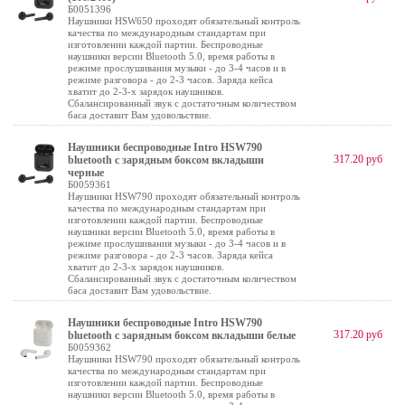
Б0051396
Наушники HSW650 проходят обязательный контроль
качества по международным стандартам при
изготовлении каждой партии. Беспроводные
наушники версии Bluetooth 5.0, время работы в
режиме прослушивания музыки - до 3-4 часов и в
режиме разговора - до 2-3 часов. Заряда кейса
хватит до 2-3-х зарядок наушников.
Сбалансированный звук с достаточным количеством
баса доставит Вам удовольствие.
Наушники беспроводные Intro HSW790
317.20 руб
bluetooth с зарядным боксом вкладыши
черные
Б0059361
Наушники HSW790 проходят обязательный контроль
качества по международным стандартам при
изготовлении каждой партии. Беспроводные
наушники версии Bluetooth 5.0, время работы в
режиме прослушивания музыки - до 3-4 часов и в
режиме разговора - до 2-3 часов. Заряда кейса
хватит до 2-3-х зарядок наушников.
Сбалансированный звук с достаточным количеством
баса доставит Вам удовольствие.
Наушники беспроводные Intro HSW790
317.20 руб
bluetooth с зарядным боксом вкладыши белые
Б0059362
Наушники HSW790 проходят обязательный контроль
качества по международным стандартам при
изготовлении каждой партии. Беспроводные
наушники версии Bluetooth 5.0, время работы в