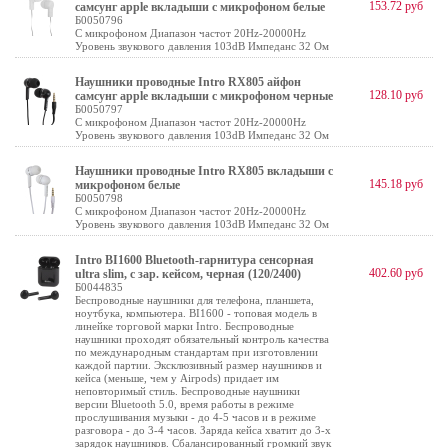
153.72 руб
самсунг apple вкладыши с микрофоном белые
Б0050796
С микрофоном Диапазон частот 20Hz-20000Hz
Уровень звукового давления 103dB Импеданс 32 Ом
Наушники проводные Intro RX805 айфон
128.10 руб
самсунг apple вкладыши с микрофоном черные
Б0050797
С микрофоном Диапазон частот 20Hz-20000Hz
Уровень звукового давления 103dB Импеданс 32 Ом
Наушники проводные Intro RX805 вкладыши с
145.18 руб
микрофоном белые
Б0050798
С микрофоном Диапазон частот 20Hz-20000Hz
Уровень звукового давления 103dB Импеданс 32 Ом
Intro BI1600 Bluetooth-гарнитура сенсорная
402.60 руб
ultra slim, с зар. кейсом, черная (120/2400)
Б0044835
Беспроводные наушники для телефона, планшета,
ноутбука, компьютера. BI1600 - топовая модель в
линейке торговой марки Intro. Беспроводные
наушники проходят обязательный контроль качества
по международным стандартам при изготовлении
каждой партии. Эксклюзивный размер наушников и
кейса (меньше, чем у Airpods) придает им
неповторимый стиль. Беспроводные наушники
версии Bluetooth 5.0, время работы в режиме
прослушивания музыки - до 4-5 часов и в режиме
разговора - до 3-4 часов. Заряда кейса хватит до 3-х
зарядок наушников. Сбалансированный громкий звук