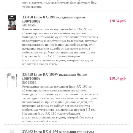
звук с достаточным количеством баса доставит Вам
удовольствие.
333458 Intro RX-190 вкладыши черные
130.54 руб
(500/10000)
Б0018587
Компактные вставные наушники Intro RX-190 со
сбалансированным качественным звучанием.
Благодаря оптимальному соотношению технических
характеристик и качественных материалов, которые
использовались при создании данной модели, эти
наушники отлично подойдут для всего спектра
мобильных устройств, оснащенных портом 3,5 мм.
Наушники Intro RX-190 также обладают
классическим внешним видом, который без труда
впишется в любой стиль.
333459 Intro RX-190W вкладыши белые
130.54 руб
(500/10000)
Б0018589
Компактные вставные наушники Intro RX-190 со
сбалансированным качественным звучанием.
Благодаря оптимальному соотношению технических
характеристик и качественных материалов, которые
использовались при создании данной модели, эти
наушники отлично подойдут для всего спектра
мобильных устройств, оснащенных портом 3,5 мм.
Наушники Intro RX-190 также обладают
классическим внешним видом, который без труда
впишется в любой стиль.
333462 Intro RX-910M вкладыши-гарнитура