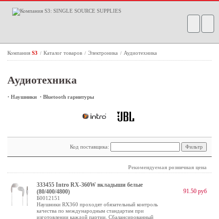
Компания
S3
Каталог товаров
Электроника
Аудиотехника
/
/
/
Аудиотехника
·
·
Наушники
Bluetooth гарнитуры
Код поставщика:
Рекомендуемая розничная цена
333455 Intro RX-360W вкладыши белые
91.50 руб
(80/400/4800)
Б0012151
Наушники RX360 проходят обязательный контроль
качества по международным стандартам при
изготовлении каждой партии. Сбалансированный