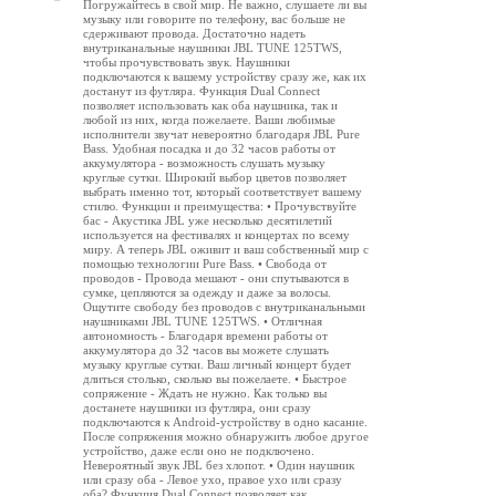
Погружайтесь в свой мир. Не важно, слушаете ли вы
музыку или говорите по телефону, вас больше не
сдерживают провода. Достаточно надеть
внутриканальные наушники JBL TUNE 125TWS,
чтобы прочувствовать звук. Наушники
подключаются к вашему устройству сразу же, как их
достанут из футляра. Функция Dual Connect
позволяет использовать как оба наушника, так и
любой из них, когда пожелаете. Ваши любимые
исполнители звучат невероятно благодаря JBL Pure
Bass. Удобная посадка и до 32 часов работы от
аккумулятора - возможность слушать музыку
круглые сутки. Широкий выбор цветов позволяет
выбрать именно тот, который соответствует вашему
стилю. Функции и преимущества: • Прочувствуйте
бас - Акустика JBL уже несколько десятилетий
используется на фестивалях и концертах по всему
миру. А теперь JBL оживит и ваш собственный мир с
помощью технологии Pure Bass. • Свобода от
проводов - Провода мешают - они спутываются в
сумке, цепляются за одежду и даже за волосы.
Ощутите свободу без проводов с внутриканальными
наушниками JBL TUNE 125TWS. • Отличная
автономность - Благодаря времени работы от
аккумулятора до 32 часов вы можете слушать
музыку круглые сутки. Ваш личный концерт будет
длиться столько, сколько вы пожелаете. • Быстрое
сопряжение - Ждать не нужно. Как только вы
достанете наушники из футляра, они сразу
подключаются к Android-устройству в одно касание.
После сопряжения можно обнаружить любое другое
устройство, даже если оно не подключено.
Невероятный звук JBL без хлопот. • Один наушник
или сразу оба - Левое ухо, правое ухо или сразу
оба? Функция Dual Connect позволяет как