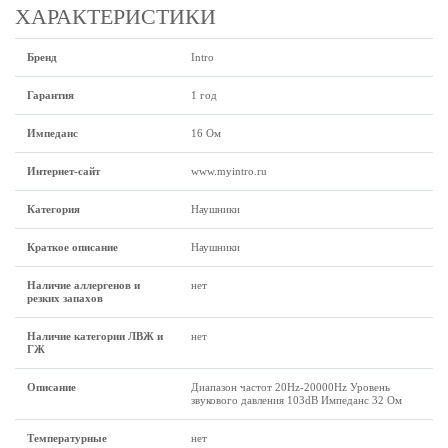
ХАРАКТЕРИСТИКИ
Бренд
Intro
Гарантия
1 год
Импеданс
16 Ом
Интернет-сайт
www.myintro.ru
Категория
Наушники
Краткое описание
Наушники
Наличие аллергенов и
нет
резких запахов
Наличие категории ЛВЖ и
нет
ГЖ
Описание
Диапазон частот 20Hz-20000Hz Уровень
звукового давления 103dB Импеданс 32 Ом
Температурные
нет