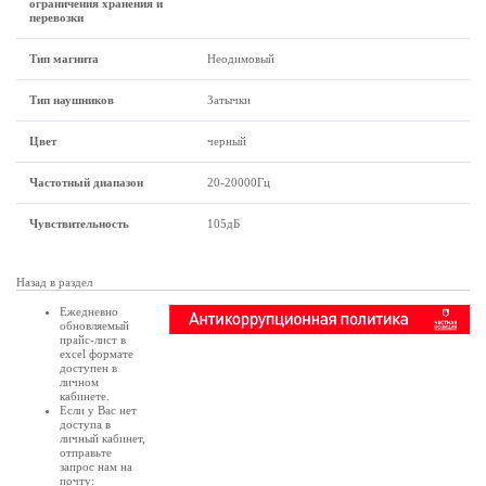
ограничения хранения и
перевозки
Тип магнита
Неодимовый
Тип наушников
Затычки
Цвет
черный
Частотный диапазон
20-20000Гц
Чувствительность
105дБ
Назад в раздел
Ежедневно
обновляемый
прайс-лист в
excel формате
доступен в
личном
кабинете
.
Если у Вас нет
доступа в
личный кабинет
,
отправьте
запрос нам на
почту: