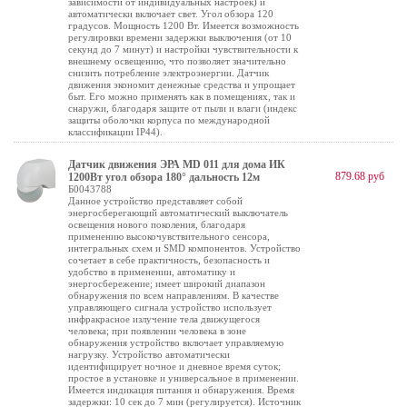
зависимости от индивидуальных настроек) и
автоматически включает свет. Угол обзора 120
градусов. Мощность 1200 Вт. Имеется возможность
регулировки времени задержки выключения (от 10
секунд до 7 минут) и настройки чувствительности к
внешнему освещению, что позволяет значительно
снизить потребление электроэнергии. Датчик
движения экономит денежные средства и упрощает
быт. Его можно применять как в помещениях, так и
снаружи, благодаря защите от пыли и влаги (индекс
защиты оболочки корпуса по международной
классификации IP44).
Датчик движения ЭРА MD 011 для дома ИК
879.68 руб
1200Вт угол обзора 180° дальность 12м
Б0043788
Данное устройство представляет собой
энергосберегающий автоматический выключатель
освещения нового поколения, благодаря
применению высокочувствительного сенсора,
интегральных схем и SMD компонентов. Устройство
сочетает в себе практичность, безопасность и
удобство в применении, автоматику и
энергосбережение; имеет широкий диапазон
обнаружения по всем направлениям. В качестве
управляющего сигнала устройство использует
инфракрасное излучение тела движущегося
человека; при появлении человека в зоне
обнаружения устройство включает управляемую
нагрузку. Устройство автоматически
идентифицирует ночное и дневное время суток;
простое в установке и универсальное в применении.
Имеется индикация питания и обнаружения. Время
задержки: 10 сек до 7 мин (регулируется). Источник