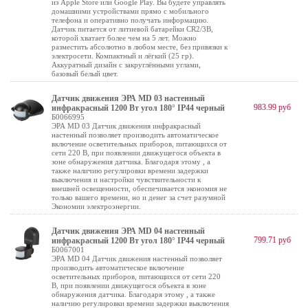
из Apple Store или Google Play. Вы будете управлять
домашними устройствами прямо с мобильного
телефона и оперативно получать информацию.
Датчик питается от литиевой батарейки CR2/3В,
которой хватает более чем на 5 лет. Можно
разместить абсолютно в любом месте, без привязки к
электросети. Компактный и лёгкий (25 гр).
Аккуратный дизайн с закруглёнными углами,
базовый белый цвет.
Датчик движения ЭРА MD 03 настенный
983.99 руб
инфракрасный 1200 Вт угол 180° IP44 черный
Б0066995
ЭРА MD 03 Датчик движения инфракрасный
настенный позволяет производить автоматическое
включение осветительных приборов, питающихся от
сети 220 В, при появлении движущегося объекта в
зоне обнаружения датчика. Благодаря этому , а
также наличию регулировки времени задержки
выключения и настройки чувствительности к
внешней освещенности, обеспечивается экономия не
только вашего времени, но и денег за счет разумной
Экономии электроэнергии.
Датчик движения ЭРА MD 04 настенный
799.71 руб
инфракрасный 1200 Вт угол 180° IP44 черный
Б0067001
ЭРА MD 04 Датчик движения настенный позволяет
производить автоматическое включение
осветительных приборов, питающихся от сети 220
В, при появлении движущегося объекта в зоне
обнаружения датчика. Благодаря этому , а также
наличию регулировки времени задержки выключения