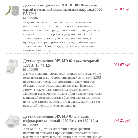
Датчик освещенности ЭРА DF 303 Фотореле
523.87 руб
серый настенный максимальная нагрузка 5500
ВА IP44
Б0043806
Устройство может автоматически включать или
выключать свет в соответствии с окружающим
освещением. Температура и влажность окружающей
среды не влияют на работу устройства. Это не
только удобно, но и практично; и позволяет, к
примеру, контролировать нагрузку, работающую
только ночью. Например, дорожное освещение,
садовый свет и т. д.
Датчик движения ЭРА MD 02 прожекторный
981.67 руб
1200Вт IP-44 12м
Б0043808
Датчик движения позволяет производить включение
осветительных приборов, питающихся от сети 220В
переменного тока, при появлении движущегося
объекта в зоне обнаружения датчика. Благодаря
этому, а также наличию регулировки времени
задержки выключения и настройки чувствительности
к внешней освещенности, обеспечивается экономия
не только вашего времени, но и ваших денег за счет
разумной экономии электроэнергии
Датчик движения ЭРА MD 03 для дома
774.21 руб
инфракрасный белый 1200 Вт угол 180° 12 м
Б0043809
ЭРА MD 03 Датчик движения инфракрасный
настенный позволяет производить автоматическое
включение осветительных приборов, питающихся от