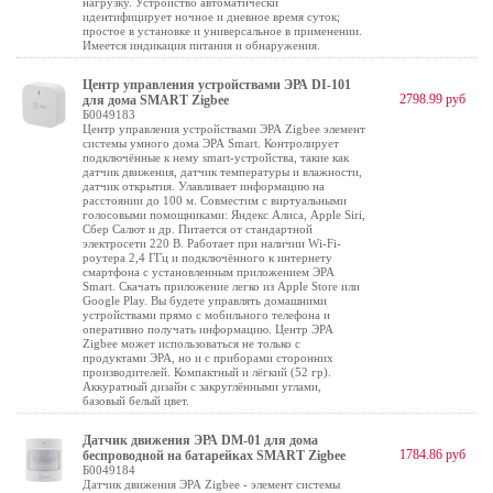
нагрузку. Устройство автоматически
идентифицирует ночное и дневное время суток;
простое в установке и универсальное в применении.
Имеется индикация питания и обнаружения.
Центр управления устройствами ЭРА DI-101
2798.99 руб
для дома SMART Zigbee
Б0049183
Центр управления устройствами ЭРА Zigbee элемент
системы умного дома ЭРА Smart. Контролирует
подключённые к нему smart-устройства, такие как
датчик движения, датчик температуры и влажности,
датчик открытия. Улавливает информацию на
расстоянии до 100 м. Совместим с виртуальными
голосовыми помощниками: Яндекс Алиса, Apple Siri,
Сбер Салют и др. Питается от стандартной
электросети 220 В. Работает при наличии Wi-Fi-
роутера 2,4 ГГц и подключённого к интернету
смартфона с установленным приложением ЭРА
Smart. Скачать приложение легко из Apple Store или
Google Play. Вы будете управлять домашними
устройствами прямо с мобильного телефона и
оперативно получать информацию. Центр ЭРА
Zigbee может использоваться не только с
продуктами ЭРА, но и с приборами сторонних
производителей. Компактный и лёгкий (52 гр).
Аккуратный дизайн с закруглёнными углами,
базовый белый цвет.
Датчик движения ЭРА DM-01 для дома
1784.86 руб
беспроводной на батарейках SMART Zigbee
Б0049184
Датчик движения ЭРА Zigbee - элемент системы