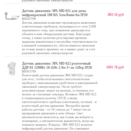
разумной экономии электроэнергии
Датчик движения ЭРА MD 021 для дома
883.16 руб
инфракрасный 100 ВА 5сек/8мин 6м IP20
Б0043798
Датчик движения позволяет производить включение
осветительных приборов, питающихся от сети 220В
переменного тока, при появлении движущегося
объекта в зоне обнаружения датчика. Благодаря
этому, а также наличию регулировки времени
задержки выключения и настройки чувствительности
к внешней освещенности, обеспечивается экономия
не только вашего времени, но и ваших денег за счет
разумной экономии электроэнергии
Датчик движения ЭРА MD 022 розеточный
1091.78 руб
ДДР-01 1200Вт 10-420с 2-9м 3+лк 120гр IP20
Б0043799
Розеточный датчик движения ЭРА MD 022 создан
для того, чтобы использовать светотехнические
приборы с максимальным удобством и максимальной
экономией электроэнергии. Он не требует
дополнительных затрат на монтаж, установить его
можно за считанные секунды. Вставьте ЭРА MD 022
в стационарную розетку 220 В, а вилку
светотехнического прибора (светильник, ночник) - в
розеточный датчик движения. Настройте время
работы датчика - от 10 секунд до 7 минут после
прекращения движения в зоне обзора. Свет
автоматически включится, как только вы войдёте в
помещение, и автоматически выключится, когда вы
покинете комнату. В корпус ЭРА MD 022 встроен
инфракрасный датчик движения. Он улавливает