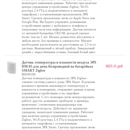
мониторит изменения данных. Работает при наличии
центра управления устройствами Zigbee, Wi-Fi-
роутера 2,4 ГГц и подключённого к интернету
смартфона с установленным приложением ЭРА
Smart. Скачать приложение легко из Apple Store или
Google Play. Вы будете управлять домашними
устройствами прямо с мобильного телефона и
оперативно получать информацию. Датчик питается
от литиевой батарейки CR2/3В, которой хватает
более чем на 5 лет. Можно разместить абсолютно в
любом месте, без привязки к электросети. Магнит
необходимо расположить на расстоянии до 1,5 м от
датчика. Компактный и лёгкий прибор. Аккуратный
дизайн с закруглёнными углами, базовый белый цвет.
Датчик температуры и влажности воздуха ЭРА
1823.11 руб
DM-03 для дома беспроводной на батарейках
SMART Zigbee
Б0049186
Датчик температуры и влажности ЭРА Zigbee -
элемент системы умного дома ЭРА Smart. В режиме
реального времени анализирует температуру и
влажность в помещении, отправляет данные в центр
управления устройствами и на смартфон
пользователя. С его помощью легко контролировать
работу других домашних приборов: к примеру,
включение / отключение кондиционера или
увлажнителя воздуха. Действует по заданному
сценарию, мониторит изменения данных. Работает
при наличии центра управления устройствами
Zigbee, Wi-Fi-роутера 2,4 ГГц и подключённого к
интернету смартфона с установленным
приложением ЭРА Smart. Скачать приложение легко