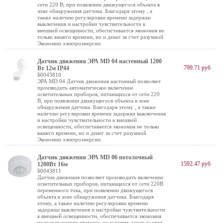
сети 220 В, при появлении движущегося объекта в
зоне обнаружения датчика. Благодаря этому , а
также наличию регулировки времени задержки
выключения и настройки чувствительности к
внешней освещенности, обеспечивается экономия не
только вашего времени, но и денег за счет разумной
Экономии электроэнергии.
Датчик движения ЭРА MD 04 настенный 1200
799.71 руб
Вт 12м IP44
Б0043810
ЭРА MD 04 Датчик движения настенный позволяет
производить автоматическое включение
осветительных приборов, питающихся от сети 220
В, при появлении движущегося объекта в зоне
обнаружения датчика. Благодаря этому , а также
наличию регулировки времени задержки выключения
и настройки чувствительности к внешней
освещенности, обеспечивается экономия не только
вашего времени, но и денег за счет разумной
Экономии электроэнергии.
Датчик движения ЭРА MD 06 потолочный
1592.47 руб
1200Вт 16м
Б0043811
Датчик движения позволяет производить включение
осветительных приборов, питающихся от сети 220В
переменного тока, при появлении движущегося
объекта в зоне обнаружения датчика. Благодаря
этому, а также наличию регулировки времени
задержки выключения и настройки чувствительности
к внешней освещенности, обеспечивается экономия
не только вашего времени, но и ваших денег за счет