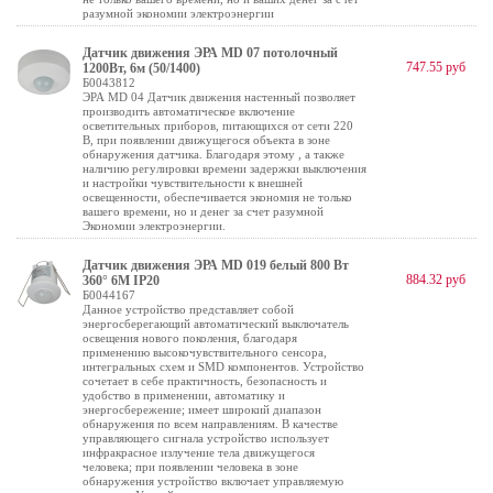
разумной экономии электроэнергии
Датчик движения ЭРА MD 07 потолочный
747.55 руб
1200Вт, 6м (50/1400)
Б0043812
ЭРА MD 04 Датчик движения настенный позволяет
производить автоматическое включение
осветительных приборов, питающихся от сети 220
В, при появлении движущегося объекта в зоне
обнаружения датчика. Благодаря этому , а также
наличию регулировки времени задержки выключения
и настройки чувствительности к внешней
освещенности, обеспечивается экономия не только
вашего времени, но и денег за счет разумной
Экономии электроэнергии.
Датчик движения ЭРА MD 019 белый 800 Вт
884.32 руб
360° 6М IP20
Б0044167
Данное устройство представляет собой
энергосберегающий автоматический выключатель
освещения нового поколения, благодаря
применению высокочувствительного сенсора,
интегральных схем и SMD компонентов. Устройство
сочетает в себе практичность, безопасность и
удобство в применении, автоматику и
энергосбережение; имеет широкий диапазон
обнаружения по всем направлениям. В качестве
управляющего сигнала устройство использует
инфракрасное излучение тела движущегося
человека; при появлении человека в зоне
обнаружения устройство включает управляемую