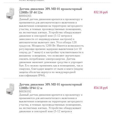
Датчик движения ЭРА MD 01 прожекторный
832.16 руб
1200Вт IP-44 12м
Б0004265
Данный датчик движения крепится к прожектору и
применяется для автоматического включения и
выключения освещения на территории загородного
участка, в темных производственных помещениях,
на лестничных клетках. Устройство обнаруживает
движение в сенсорной зоне (5-12 метров в
зависимости от индивидуальных настроек) и
автоматически включает свет. Угол обзора 120
градусов. Мощность 1200 Вт. Имеется возможность
регулировки времени задержки выключения (от 10
секунд до 7 минут) и настройки чувствительности к
внешнему освещению, что позволяет значительно
снизить потребление электроэнергии. Датчик
движения экономит денежные средства и упрощает
быт. Его можно применять как в помещениях, так и
снаружи, благодаря защите от пыли и влаги (индекс
защиты оболочки корпуса по международной
классификации IP44).
Датчик движения ЭРА MD 01 прожекторный
854.18 руб
1200Вт IP44 12 м
Б0036192
Данный датчик движения крепится к прожектору и
применяется для автоматического включения и
выключения освещения на территории загородного
участка, в темных производственных помещениях,
на лестничных клетках. Устройство обнаруживает
движение в сенсорной зоне (5-12 метров в