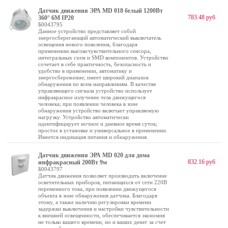
Датчик движения ЭРА MD 018 белый 1200Вт
783.48 руб
360° 6М IP20
Б0043795
Данное устройство представляет собой
энергосберегающий автоматический выключатель
освещения нового поколения, благодаря
применению высокочувствительного сенсора,
интегральных схем и SMD компонентов. Устройство
сочетает в себе практичность, безопасность и
удобство в применении, автоматику и
энергосбережение; имеет широкий диапазон
обнаружения по всем направлениям. В качестве
управляющего сигнала устройство использует
инфракрасное излучение тела движущегося
человека; при появлении человека в зоне
обнаружения устройство включает управляемую
нагрузку. Устройство автоматически
идентифицирует ночное и дневное время суток;
простое в установке и универсальное в применении.
Имеется индикация питания и обнаружения.
Датчик движения ЭРА MD 020 для дома
832.16 руб
инфракрасный 200Вт 9м
Б0043797
Датчик движения позволяет производить включение
осветительных приборов, питающихся от сети 220В
переменного тока, при появлении движущегося
объекта в зоне обнаружения датчика. Благодаря
этому, а также наличию регулировки времени
задержки выключения и настройки чувствительности
к внешней освещенности, обеспечивается экономия
не только вашего времени, но и ваших денег за счет