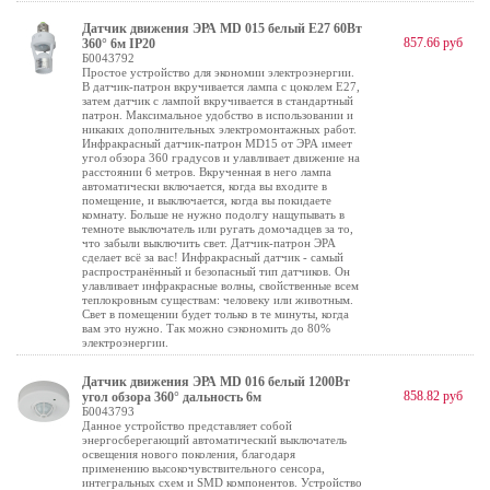
Датчик движения ЭРА MD 015 белый E27 60Вт
857.66 руб
360° 6м IP20
Б0043792
Простое устройство для экономии электроэнергии.
В датчик-патрон вкручивается лампа с цоколем Е27,
затем датчик с лампой вкручивается в стандартный
патрон. Максимальное удобство в использовании и
никаких дополнительных электромонтажных работ.
Инфракрасный датчик-патрон MD15 от ЭРА имеет
угол обзора 360 градусов и улавливает движение на
расстоянии 6 метров. Вкрученная в него лампа
автоматически включается, когда вы входите в
помещение, и выключается, когда вы покидаете
комнату. Больше не нужно подолгу нащупывать в
темноте выключатель или ругать домочадцев за то,
что забыли выключить свет. Датчик-патрон ЭРА
сделает всё за вас! Инфракрасный датчик - самый
распространённый и безопасный тип датчиков. Он
улавливает инфракрасные волны, свойственные всем
теплокровным существам: человеку или животным.
Свет в помещении будет только в те минуты, когда
вам это нужно. Так можно сэкономить до 80%
электроэнергии.
Датчик движения ЭРА MD 016 белый 1200Вт
858.82 руб
угол обзора 360° дальность 6м
Б0043793
Данное устройство представляет собой
энергосберегающий автоматический выключатель
освещения нового поколения, благодаря
применению высокочувствительного сенсора,
интегральных схем и SMD компонентов. Устройство