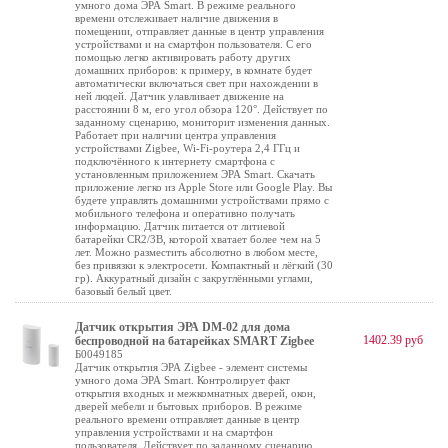
умного дома ЭРА Smart. В режиме реального
времени отслеживает наличие движения в
помещении, отправляет данные в центр управления
устройствами и на смартфон пользователя. С его
помощью легко активировать работу других
домашних приборов: к примеру, в комнате будет
автоматически включаться свет при нахождении в
ней людей. Датчик улавливает движение на
расстоянии 8 м, его угол обзора 120°. Действует по
заданному сценарию, мониторит изменения данных.
Работает при наличии центра управления
устройствами Zigbee, Wi-Fi-роутера 2,4 ГГц и
подключённого к интернету смартфона с
установленным приложением ЭРА Smart. Скачать
приложение легко из Apple Store или Google Play. Вы
будете управлять домашними устройствами прямо с
мобильного телефона и оперативно получать
информацию. Датчик питается от литиевой
батарейки CR2/3В, которой хватает более чем на 5
лет. Можно разместить абсолютно в любом месте,
без привязки к электросети. Компактный и лёгкий (30
гр). Аккуратный дизайн с закруглёнными углами,
базовый белый цвет.
Датчик открытия ЭРА DM-02 для дома
1402.39 руб
беспроводной на батарейках SMART Zigbee
Б0049185
Датчик открытия ЭРА Zigbee - элемент системы
умного дома ЭРА Smart. Контролирует факт
открытия входных и межкомнатных дверей, окон,
дверей мебели и бытовых приборов. В режиме
реального времени отправляет данные в центр
управления устройствами и на смартфон
пользователя. Действует по заданному сценарию,