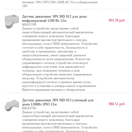
питания: 100-130V/200-240В AC Угол обнаружения:
180
Датчик движения ЭРА MD 012 для дома
893.59 руб
инфракрасный 1200 Вт 12м
Б0043789
Данное устройство представляет собой
энергосберегающий автоматический выключатель
освещения нового поколения, благодаря
применению высокочувствительного сенсора,
интегральных схем и SMD компонентов. Устройство
сочетает в себе практичность, безопасность и
удобство в применении, автоматику и
энергосбережение; имеет широкий диапазон
обнаружения по всем направлениям. В качестве
управляющего сигнала устройство использует
инфракрасное излучение тела движущегося
человека; при появлении человека в зоне
обнаружения устройство включает управляемую
нагрузку. Устройство автоматически
идентифицирует ночное и дневное время суток;
простое в установке и универсальное в применении.
Имеется индикация питания и обнаружения.
Датчик движения ЭРА MD 013 уличный для
980.51 руб
дома 1200Вт IP65 12м
Б0043790
Данное устройство представляет собой
энергосберегающий автоматический выключатель
освещения нового поколения, благодаря
применению высокочувствительного сенсора,
интегральных схем и SMD компонентов. Устройство
сочетает в себе практичность, безопасность и