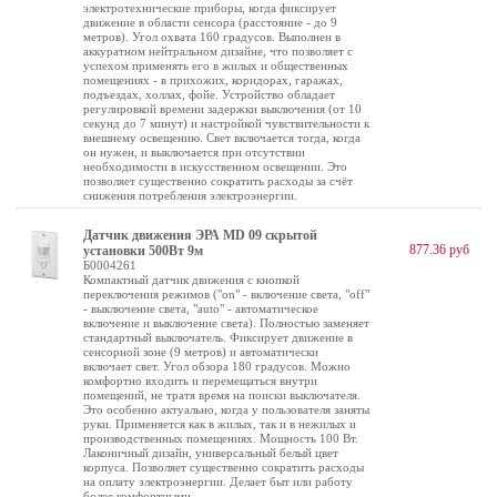
электротехнические приборы, когда фиксирует
движение в области сенсора (расстояние - до 9
метров). Угол охвата 160 градусов. Выполнен в
аккуратном нейтральном дизайне, что позволяет с
успехом применять его в жилых и общественных
помещениях - в прихожих, коридорах, гаражах,
подъездах, холлах, фойе. Устройство обладает
регулировкой времени задержки выключения (от 10
секунд до 7 минут) и настройкой чувствительности к
внешнему освещению. Свет включается тогда, когда
он нужен, и выключается при отсутствии
необходимости в искусственном освещении. Это
позволяет существенно сократить расходы за счёт
снижения потребления электроэнергии.
Датчик движения ЭРА MD 09 скрытой
877.36 руб
установки 500Вт 9м
Б0004261
Компактный датчик движения с кнопкой
переключения режимов ("on" - включение света, "off"
- выключение света, "auto" - автоматическое
включение и выключение света). Полностью заменяет
стандартный выключатель. Фиксирует движение в
сенсорной зоне (9 метров) и автоматически
включает свет. Угол обзора 180 градусов. Можно
комфортно входить и перемещаться внутри
помещений, не тратя время на поиски выключателя.
Это особенно актуально, когда у пользователя заняты
руки. Применяется как в жилых, так и в нежилых и
производственных помещениях. Мощность 100 Вт.
Лаконичный дизайн, универсальный белый цвет
корпуса. Позволяет существенно сократить расходы
на оплату электроэнергии. Делает быт или работу
более комфортными.