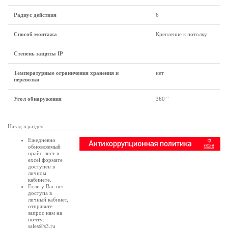
Радиус действия
6
Способ монтажа
Крепление к потолку
Степень защиты IP
Температурные ограничения хранения и
нет
перевозки
Угол обнаружения
360 °
Назад в раздел
Ежедневно
обновляемый
прайс-лист в
excel формате
доступен в
личном
кабинете
.
Если у Вас нет
доступа в
личный кабинет
,
отправьте
запрос нам на
почту:
sales@s3.ru