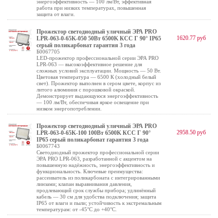
энергоэффективность — 100 лм/Вт, эффективная
работа при низких температурах, повышенная
защита от влаги.
Прожектор светодиодный уличный ЭРА PRO
1620.77 руб
LPR-063-0-65K-050 50Вт 6500K КСС Г 90° IP65
серый поликарбонат гарантия 3 года
Б0067705
LED-прожектор профессиональной серии ЭРА PRO
LPR-063 — высокоэффективное решение для
сложных условий эксплуатации. Мощность — 50 Вт.
Цветовая температура — 6500 К (холодный белый
свет). Прожектор выполнен в сером цвете, корпус из
литого алюминия с порошковой окраской.
Демонстрирует выдающуюся энергоэффективность
— 100 лм/Вт, обеспечивая яркое освещение при
низком энергопотреблении.
Прожектор светодиодный уличный ЭРА PRO
2958.50 руб
LPR-063-0-65K-100 100Вт 6500K КСС Г 90°
IP65 серый поликарбонат гарантия 3 года
Б0067743
Светодиодный прожектор профессиональной серии
ЭРА PRO LPR-063, разработанной с акцентом на
повышенную надёжность, энергоэффективность и
функциональность. Ключевые преимущества:
рассеиватель из поликарбоната с интегрированными
линзами; клапан выравнивания давления,
продлевающий срок службы прибора; удлинённый
кабель — 30 см для удобства подключения; защита
IP65 от влаги и пыли; устойчивость к экстремальным
температурам: от -45°C до +40°C.