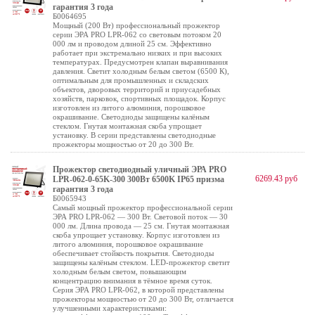
гарантия 3 года
Б0064695
Мощный (200 Вт) профессиональный прожектор
серии ЭРА PRO LPR-062 со световым потоком 20
000 лм и проводом длиной 25 см. Эффективно
работает при экстремально низких и при высоких
температурах. Предусмотрен клапан выравнивания
давления. Светит холодным белым светом (6500 К),
оптимальным для промышленных и складских
объектов, дворовых территорий и приусадебных
хозяйств, парковок, спортивных площадок. Корпус
изготовлен из литого алюминия, порошковое
окрашивание. Светодиоды защищены калёным
стеклом. Гнутая монтажная скоба упрощает
установку. В серии представлены светодиодные
прожекторы мощностью от 20 до 300 Вт.
Прожектор светодиодный уличный ЭРА PRO
6269.43 руб
LPR-062-0-65K-300 300Вт 6500K IP65 призма
гарантия 3 года
Б0065943
Самый мощный прожектор профессиональной серии
ЭРА PRO LPR-062 — 300 Вт. Световой поток — 30
000 лм. Длина провода — 25 см. Гнутая монтажная
скоба упрощает установку. Корпус изготовлен из
литого алюминия, порошковое окрашивание
обеспечивает стойкость покрытия. Светодиоды
защищены калёным стеклом. LED-прожектор светит
холодным белым светом, повышающим
концентрацию внимания в тёмное время суток.
Серия ЭРА PRO LPR-062, в которой представлены
прожекторы мощностью от 20 до 300 Вт, отличается
улучшенными характеристиками: