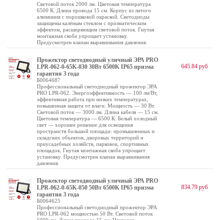
Световой поток 2000 лм. Цветовая температура
6500 К. Длина провода 15 см. Корпус из литого
алюминия с порошковой окраской. Светодиоды
защищены калёным стеклом с призматическим
эффектом, расширяющим световой поток. Гнутая
монтажная скоба упрощает установку.
Предусмотрен клапан выравнивания давления.
Прожектор светодиодный уличный ЭРА PRO
645.84 руб
LPR-062-0-65K-030 30Вт 6500K IP65 призма
гарантия 3 года
Б0064687
Профессиональный светодиодный прожектор ЭРА
PRO LPR-062. Энергоэффективность — 100 лм/Вт,
эффективная работа при низких температурах,
повышенная защита от влаги. Мощность — 30 Вт.
Световой поток — 3000 лм. Длина кабеля — 15 см.
Цветовая температура — 6500 К. Белый холодный
свет — хорошее решение для освещения
пространств большой площади: промышленных и
складских объектов, дворовых территорий и
приусадебных хозяйств, парковок, спортивных
площадок. Гнутая монтажная скоба упрощает
установку. Предусмотрен клапан выравнивания
давления.
Прожектор светодиодный уличный ЭРА PRO
834.79 руб
LPR-062-0-65K-050 50Вт 6500K IP65 призма
гарантия 3 года
Б0064625
Профессиональный светодиодный прожектор ЭРА
PRO LPR-062 мощностью 50 Вт. Световой поток