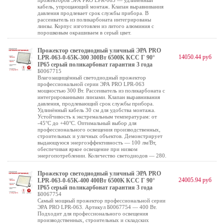
прожекторов ЭРА PRO LPR-063 — удлинённый
кабель, упрощающий монтаж. Клапан выравнивания
давления продлевает срок службы прибора. В
рассеиватель из поликарбоната интегрированы
линзы. Корпус изготовлен из литого алюминия с
порошковым окрашиваем в серый цвет.
Прожектор светодиодный уличный ЭРА PRO
14050.44 руб
LPR-063-0-65K-300 300Вт 6500K КСС Г 90°
IP65 серый поликарбонат гарантия 3 года
Б0067715
Влагозащищённый светодиодный прожектор
профессиональной серии ЭРА PRO LPR-063
мощностью 300 Вт. Рассеиватель из поликарбоната с
интегрированными линзами. Клапан выравнивания
давления, продлевающий срок службы прибора.
Удлинённый кабель 30 см для удобства монтажа.
Устойчивость к экстремальным температурам: от
-45°C до +40°C. Оптимальный выбор для
профессионального освещения производственных,
строительных и уличных объектов. Демонстрирует
выдающуюся энергоэффективность — 100 лм/Вт,
обеспечивая яркое освещение при низком
энергопотреблении. Количество светодиодов — 280.
Прожектор светодиодный уличный ЭРА PRO
24005.94 руб
LPR-063-0-65K-400 400Вт 6500K КСС Г 90°
IP65 серый поликарбонат гарантия 3 года
Б0067754
Самый мощный прожектор профессиональной серии
ЭРА PRO LPR-063. Артикул Б0067754 — 400 Вт.
Подходит для профессионального освещения
производственных, строительных и складских