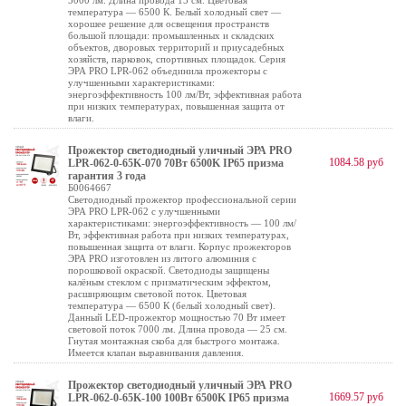
5000 лм. Длина провода 15 см. Цветовая
температура — 6500 К. Белый холодный свет —
хорошее решение для освещения пространств
большой площади: промышленных и складских
объектов, дворовых территорий и приусадебных
хозяйств, парковок, спортивных площадок. Серия
ЭРА PRO LPR-062 объединила прожекторы с
улучшенными характеристиками:
энергоэффективность 100 лм/Вт, эффективная работа
при низких температурах, повышенная защита от
влаги.
Прожектор светодиодный уличный ЭРА PRO
1084.58 руб
LPR-062-0-65K-070 70Вт 6500K IP65 призма
гарантия 3 года
Б0064667
Светодиодный прожектор профессиональной серии
ЭРА PRO LPR-062 с улучшенными
характеристиками: энергоэффективность — 100 лм/
Вт, эффективная работа при низких температурах,
повышенная защита от влаги. Корпус прожекторов
ЭРА PRO изготовлен из литого алюминия с
порошковой окраской. Светодиоды защищены
калёным стеклом с призматическим эффектом,
расширяющим световой поток. Цветовая
температура — 6500 К (белый холодный свет).
Данный LED-прожектор мощностью 70 Вт имеет
световой поток 7000 лм. Длина провода — 25 см.
Гнутая монтажная скоба для быстрого монтажа.
Имеется клапан выравнивания давления.
Прожектор светодиодный уличный ЭРА PRO
1669.57 руб
LPR-062-0-65K-100 100Вт 6500K IP65 призма