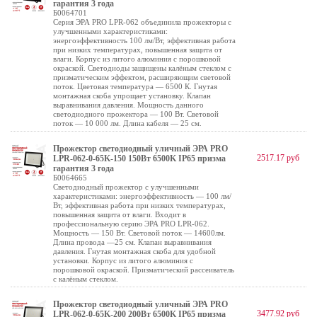
гарантия 3 года
Б0064701
Серия ЭРА PRO LPR-062 объединила прожекторы с
улучшенными характеристиками:
энергоэффективность 100 лм/Вт, эффективная работа
при низких температурах, повышенная защита от
влаги. Корпус из литого алюминия с порошковой
окраской. Светодиоды защищены калёным стеклом с
призматическим эффектом, расширяющим световой
поток. Цветовая температура — 6500 К. Гнутая
монтажная скоба упрощает установку. Клапан
выравнивания давления. Мощность данного
светодиодного прожектора — 100 Вт. Световой
поток — 10 000 лм. Длина кабеля — 25 см.
Прожектор светодиодный уличный ЭРА PRO
2517.17 руб
LPR-062-0-65K-150 150Вт 6500K IP65 призма
гарантия 3 года
Б0064665
Светодиодный прожектор с улучшенными
характеристиками: энергоэффективность — 100 лм/
Вт, эффективная работа при низких температурах,
повышенная защита от влаги. Входит в
профессиональную серию ЭРА PRO LPR-062.
Мощность — 150 Вт. Световой поток — 14600лм.
Длина провода —25 см. Клапан выравнивания
давления. Гнутая монтажная скоба для удобной
установки. Корпус из литого алюминия с
порошковой окраской. Призматический рассеиватель
с калёным стеклом.
Прожектор светодиодный уличный ЭРА PRO
3477.92 руб
LPR-062-0-65K-200 200Вт 6500K IP65 призма