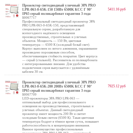
Прожектор светодиодный уличный ЭРА PRO
5411.16 руб
LPR-063-0-65K-150 150Вт 6500K КСС Г 90°
IP65 серый поликарбонат гарантия 3 года
Б0067717
Профессиональный светодиодный прожектор ЭРА
PRO LPR-063-0-65K-150, представляющий
специальную серию, разработанную для
всепогодного надёжного освещения
производственных, строительных и уличных
объектов. Мощность — 150 Вт, цветовая
температура — 6500 К (холодный белый свет).
Корпус выполнен из литого алюминия, окрашивание
произведено порошковым способом,
обеспечивающим стойкость покрытия. Цвет корпуса
— серый (стальной). Рассеиватель из поликарбоната
с интегрированными линзами. Для удобства
подключения серия выпускается с удлинённым
кабелем 30 см.
Прожектор светодиодный уличный ЭРА PRO
7925.12 руб
LPR-063-0-65K-200 200Вт 6500K КСС Г 90°
IP65 серый поликарбонат гарантия 3 года
Б0067709
LED-прожекторы ЭРА PRO LPR-063 —
оптимальный выбор для профессионального
освещения на производственных, строительных и
уличных объектах. Данный светодиодный
прожектор имеет мощность 200 Вт и светит
холодным белым светом (6500 К). Такая цветовая
температура бодрит в тёмное время суток, повышает
работоспособность и концентрацию внимания.
Важное преимущество профессиональных