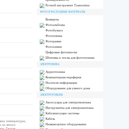
Ручной инструмент Tramontina
ФОТО И РАСХОДНЫЕ МАТЕРИАЛЫ
Конверты
Фотоальбомы
Фотобумага
Фотопленка
Фоторамки
Фотохимия
Цифровые фотокиоски
Штативы и чехлы для фототехники
ЭЛЕКТРОНИКА
Аудиотехника
Компьютерная переферия
Носители информации
Оборудование для умного дома
ЭЛЕКТРОТОВАРЫ
Аксессуары для электромонтажа
Инструменты для электромонтажа
Кабеленесущие системы
Кабель
ких температурах,
Низковольтное оборудование
с из литого
ок. Гнутая