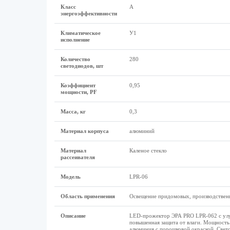
Класс
А
энергоэффективности
Климатическое
У1
исполнение
Количество
280
светодиодов, шт
Коэффициент
0,95
мощности, PF
Масса, кг
0,3
Материал корпуса
алюминий
Материал
Каленое стекло
рассеивателя
Модель
LPR-06
Область применения
Освещение придомовых, производственн
Описание
LED-прожектор ЭРА PRO LPR-062 с улуч
повышенная защита от влаги. Мощность 
алюминия с порошковой окраской. Свет