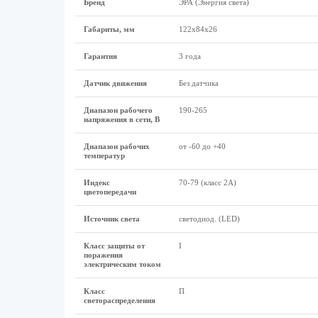
Бренд
ЭРА (Энергия света)
Габариты, мм
122х84х26
Гарантия
3 года
Датчик движения
Без датчика
Диапазон рабочего
190-265
напряжения в сети, В
Диапазон рабочих
от -60 до +40
температур
Индекс
70-79 (класс 2A)
цветопередачи
Источник света
светодиод. (LED)
Класс защиты от
I
поражения
электрическим током
Класс
П
светораспределения