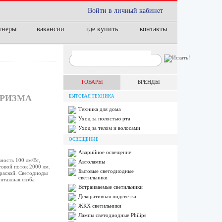
Войти в личный кабинет
тнеры
вакансии
где купить
контакты
ТОВАРЫ
БРЕНДЫ
ПРИЗМА
БЫТОВАЯ ТЕХНИКА
Техника для дома
Уход за полостью рта
Уход за телом и волосами
ОСВЕЩЕНИЕ
Аварийное освещение
ость 100 лм/Вт,
Автолампы
товой поток 2000 лм.
Бытовые светодиодные
краской. Светодиоды
светильники
нтажная скоба
Встраиваемые светильники
Декоративная подсветка
ЖКХ светильники
Лампы cветодиодные Philips