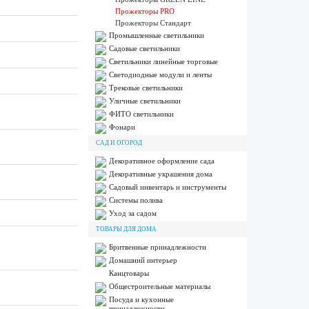
Прожекторы PRO
Прожекторы Стандарт
Промышленные светильники
Садовые светильники
Светильники линейные торговые
Светодиодные модули и ленты
Трековые светильники
Уличные светильники
ФИТО светильники
Фонари
САД И ОГОРОД
Декоративное оформление сада
Декоративные украшения дома
Садовый инвентарь и инструменты
Системы полива
Уход за садом
ТОВАРЫ ДЛЯ ДОМА
Бритвенные принадлежности
Домашний интерьер
Канцтовары
Общестроительные материалы
Посуда и кухонные
принадлежности