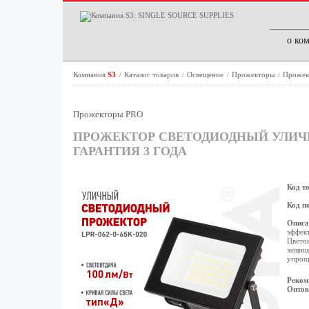
о ко
Компания
S3
Каталог товаров
Освещение
Прожекторы
Прожек
/
/
/
/
Прожекторы PRO
ПРОЖЕКТОР СВЕТОДИОДНЫЙ УЛИЧНЫЙ 
ГАРАНТИЯ 3 ГОДА
Код т
Код п
Описа
эффект
Цветов
защище
упроща
Реком
Оптов