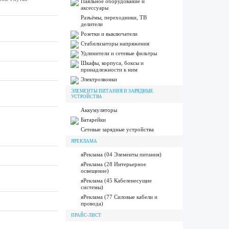
Паяльное оборудование и
аксессуары
Разъёмы, переходники, ТВ
делители
Розетки и выключатели
Стабилизаторы напряжения
Удлинители и сетевые фильтры
Шкафы, корпуса, боксы и
принадлежности к ним
Электрозвонки
ЭЛЕМЕНТЫ ПИТАНИЯ И ЗАРЯДНЫЕ
УСТРОЙСТВА
Аккумуляторы
Батарейки
Сетевые зарядные устройства
ЯРЕКЛАМА
яРеклама (04 Элементы питания)
яРеклама (28 Интерьерное
освещение)
яРеклама (45 Кабеленесущие
системы)
яРеклама (77 Силовые кабели и
провода)
ПРАЙС-ЛИСТ