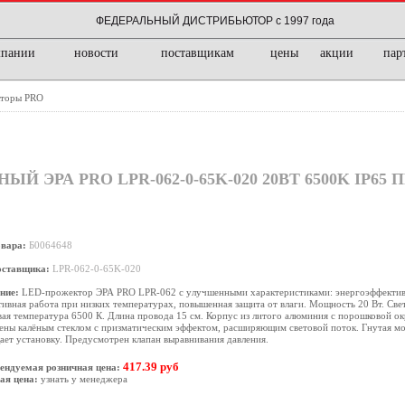
ФЕДЕРАЛЬНЫЙ ДИСТРИБЬЮТОР с 1997 года
мпании
новости
поставщикам
цены
акции
пар
торы PRO
ЭРА PRO LPR-062-0-65K-020 20ВТ 6500K IP65 
овара:
Б0064648
оставщика:
LPR-062-0-65K-020
ние:
LED-прожектор ЭРА PRO LPR-062 с улучшенными характеристиками: энергоэффективн
ивная работа при низких температурах, повышенная защита от влаги. Мощность 20 Вт. Све
ая температура 6500 К. Длина провода 15 см. Корпус из литого алюминия с порошковой о
ны калёным стеклом с призматическим эффектом, расширяющим световой поток. Гнутая мо
ет установку. Предусмотрен клапан выравнивания давления.
417.39 руб
ендуемая розничная цена:
ая цена:
узнать у менеджера