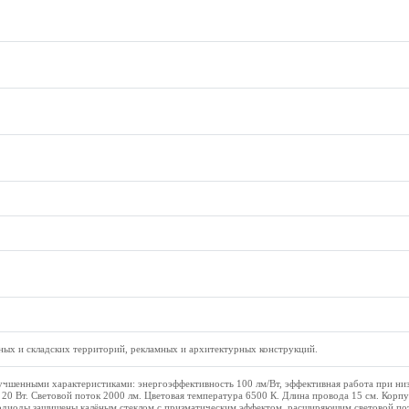
ых и складских территорий, рекламных и архитектурных конструкций.
шенными характеристиками: энергоэффективность 100 лм/Вт, эффективная работа при низ
20 Вт. Световой поток 2000 лм. Цветовая температура 6500 К. Длина провода 15 см. Корпу
одиоды защищены калёным стеклом с призматическим эффектом, расширяющим световой пот