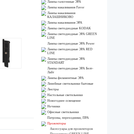
Лампы галогенные ЭРА
Лампы накаливания Favor
Лампы накаливания
КАЛАШНИКОВО
Лампы накаливания ЭРА
Лампы светодиодные KODAK
Лампы светодиодные ЭРА GREEN
LINE
Лампы светодиодные ЭРА Power
Лампы светодиодные ЭРА RED
LINE
Лампы светодиодные ЭРА
STANDART
Лампы светодиодные ЭРА Белт-
Лайт
Лампы филаментные ЭРА
Линейные светильники бытовые
Люстры
Настольные светильники
Новогоднее освещение
Ночники
Офисные светильники
Патроны, переходники, ПРА
Прожекторы
Аксессуары для прожекторов
Прожекторы GREEN LINE