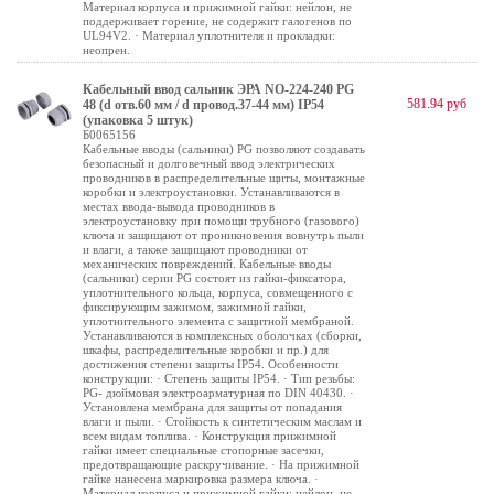
Материал корпуса и прижимной гайки: нейлон, не
поддерживает горение, не содержит галогенов по
UL94V2. · Материал уплотнителя и прокладки:
неопрен.
Кабельный ввод сальник ЭРА NO-224-240 PG
581.94 руб
48 (d отв.60 мм / d провод.37-44 мм) IP54
(упаковка 5 штук)
Б0065156
Кабельные вводы (сальники) PG позволяют создавать
безопасный и долговечный ввод электрических
проводников в распределительные щиты, монтажные
коробки и электроустановки. Устанавливаются в
местах ввода-вывода проводников в
электроустановку при помощи трубного (газового)
ключа и защищают от проникновения вовнутрь пыли
и влаги, а также защищают проводники от
механических повреждений. Кабельные вводы
(сальники) серии PG состоят из гайки-фиксатора,
уплотнительного кольца, корпуса, совмещенного с
фиксирующим зажимом, зажимной гайки,
уплотнительного элемента с защитной мембраной.
Устанавливаются в комплексных оболочках (сборки,
шкафы, распределительные коробки и пр.) для
достижения степени защиты IP54. Особенности
конструкции: · Степень защиты IP54. · Тип резьбы:
PG- дюймовая электроарматурная по DIN 40430. ·
Установлена мембрана для защиты от попадания
влаги и пыли. · Стойкость к синтетическим маслам и
всем видам топлива. · Конструкция прижимной
гайки имеет специальные стопорные засечки,
предотвращающие раскручивание. · На прижимной
гайке нанесена маркировка размера ключа. ·
Материал корпуса и прижимной гайки: нейлон, не