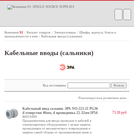
Компания
S3
Каталог товаров
Электротовары
Шкафы, корпуса, боксы и
/
/
/
принадлежности к ним
Кабельные вводы (сальники)
/
Кабельные вводы (сальники)
Код поставщика:
Рекомендуемая розничная цена
Кабельный ввод сальник ЭРА NO-223-21 PG36
73.20 руб
d отверстия 46мм, d проводника 22-32мм IP54
Б0033499
Предназначены для ввода проводов и кабелей в
электрощитовое оборудование с целью защиты
проводников от механического повреждения и
защиты самой сборки от проникновения пыли и