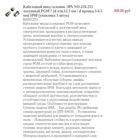
Кабельный ввод сальник ЭРА NO-224-255
369.66 руб
латунный PGM 7 (d отв.12.5 мм / d провод.3-6.5
мм) IP68 (упаковка 5 штук)
Б0065205
Кабельные вводы (сальники) PGM позволяют
создавать безопасный и долговечный ввод
электрических проводников в распределительные
щиты, монтажные коробки и электроустановки.
Устанавливаются в местах ввода-вывода
проводников в электроустановку при помощи
трубного (газового) ключа и защищают от
проникновения вовнутрь пыли и влаги, а также
защищают проводники от механических
повреждений. Кабельные вводы (сальники) латунные
серии PGM состоят из гайки-фиксатора,
уплотнительного кольца, корпуса, фиксирующего
зажима, зажимной гайки, уплотнительного элемента
с защитной мембраной. Устанавливаются в
комплексных оболочках (сборки, шкафы,
распределительные коробки и пр.) для достижения
степени защиты IP68. Благодаря латунному корпусу
и антикоррозионному никелированному покрытию
обладают особой прочностью, долговечностью и
устойчивостью к агрессивным воздействиям
внешней среды. Особенности конструкции: ·
Степень защиты IP68. · Тип резьбы: PG-дюймовая
электроарматурная по DIN 40430. · Установлена
защитная мембрана для защиты от попадания влаги и
пыли. · Повышенная стойкость к агрессивным
средам: синтетическим маслам и всем видам
топлива, морскому климату, радиации, высоким
температурам, кислотам, жирам, растворителям. ·
Материал корпуса и прижимной и накидной гаек: