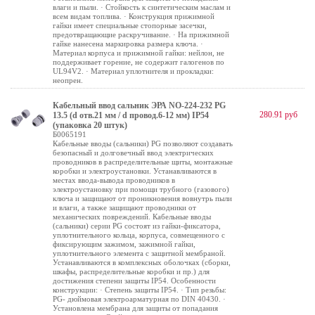
влаги и пыли. · Стойкость к синтетическим маслам и
всем видам топлива. · Конструкция прижимной
гайки имеет специальные стопорные засечки,
предотвращающие раскручивание. · На прижимной
гайке нанесена маркировка размера ключа. ·
Материал корпуса и прижимной гайки: нейлон, не
поддерживает горение, не содержит галогенов по
UL94V2. · Материал уплотнителя и прокладки:
неопрен.
Кабельный ввод сальник ЭРА NO-224-232 PG
280.91 руб
13.5 (d отв.21 мм / d провод.6-12 мм) IP54
(упаковка 20 штук)
Б0065191
Кабельные вводы (сальники) PG позволяют создавать
безопасный и долговечный ввод электрических
проводников в распределительные щиты, монтажные
коробки и электроустановки. Устанавливаются в
местах ввода-вывода проводников в
электроустановку при помощи трубного (газового)
ключа и защищают от проникновения вовнутрь пыли
и влаги, а также защищают проводники от
механических повреждений. Кабельные вводы
(сальники) серии PG состоят из гайки-фиксатора,
уплотнительного кольца, корпуса, совмещенного с
фиксирующим зажимом, зажимной гайки,
уплотнительного элемента с защитной мембраной.
Устанавливаются в комплексных оболочках (сборки,
шкафы, распределительные коробки и пр.) для
достижения степени защиты IP54. Особенности
конструкции: · Степень защиты IP54. · Тип резьбы:
PG- дюймовая электроарматурная по DIN 40430. ·
Установлена мембрана для защиты от попадания