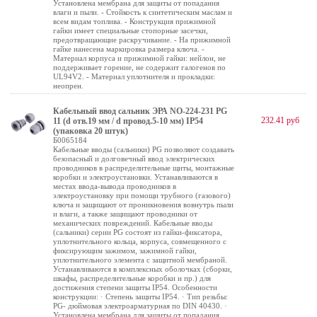
Установлена мембрана для защиты от попадания
влаги и пыли. - Стойкость к синтетическим маслам и
всем видам топлива. - Конструкция прижимной
гайки имеет специальные стопорные засечки,
предотвращающие раскручивание. - На прижимной
гайке нанесена маркировка размера ключа. -
Материал корпуса и прижимной гайки: нейлон, не
поддерживает горение, не содержит галогенов по
UL94V2. - Материал уплотнителя и прокладки:
неопрен.
Кабельный ввод сальник ЭРА NO-224-231 PG
232.41 руб
11 (d отв.19 мм / d провод.5-10 мм) IP54
(упаковка 20 штук)
Б0065184
Кабельные вводы (сальники) PG позволяют создавать
безопасный и долговечный ввод электрических
проводников в распределительные щиты, монтажные
коробки и электроустановки. Устанавливаются в
местах ввода-вывода проводников в
электроустановку при помощи трубного (газового)
ключа и защищают от проникновения вовнутрь пыли
и влаги, а также защищают проводники от
механических повреждений. Кабельные вводы
(сальники) серии PG состоят из гайки-фиксатора,
уплотнительного кольца, корпуса, совмещенного с
фиксирующим зажимом, зажимной гайки,
уплотнительного элемента с защитной мембраной.
Устанавливаются в комплексных оболочках (сборки,
шкафы, распределительные коробки и пр.) для
достижения степени защиты IP54. Особенности
конструкции: · Степень защиты IP54. · Тип резьбы:
PG- дюймовая электроарматурная по DIN 40430. ·
Установлена мембрана для защиты от попадания