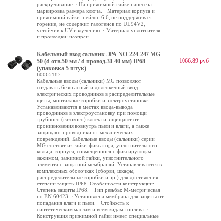
раскручивание. · На прижимной гайке нанесена
маркировка размера ключа. · Материал корпуса и
прижимной гайки: нейлон 6.6, не поддерживает
горение, не содержит галогенов по UL94V2,
устойчив к UV-излучению. · Материал уплотнителя
и прокладки: неопрен.
Кабельный ввод сальник ЭРА NO-224-247 MG
1066.89 руб
50 (d отв.50 мм / d провод.30-40 мм) IP68
(упаковка 5 штук)
Б0065187
Кабельные вводы (сальники) MG позволяют
создавать безопасный и долговечный ввод
электрических проводников в распределительные
щиты, монтажные коробки и электроустановки.
Устанавливаются в местах ввода-вывода
проводников в электроустановку при помощи
трубного (газового) ключа и защищают от
проникновения вовнутрь пыли и влаги, а также
защищают проводники от механических
повреждений. Кабельные вводы (сальники) серии
MG состоят из гайки-фиксатора, уплотнительного
кольца, корпуса, совмещенного с фиксирующим
зажимом, зажимной гайки, уплотнительного
элемента с защитной мембраной. Устанавливаются в
комплексных оболочках (сборки, шкафы,
распределительные коробки и пр.) для достижения
степени защиты IP68. Особенности конструкции: ·
Степень защиты IP68. · Тип резьбы: М-метрическая
по EN 60423. · Установлена мембрана для защиты от
попадания влаги и пыли. · Стойкость к
синтетическим маслам и всем видам топлива. ·
Конструкция прижимной гайки имеет специальные