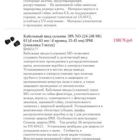
стопорные засечки, предотвращающие
раскручивание. · На прижимной гайке нанесена
маркировка размера ключа. · Материал корпуса и
прижимной гайки: нейлон 6.6, не поддерживает
горение, не содержит галогенов по UL94V2,
устойчив к UV-излучению. · Материал уплотнителя
и прокладки: неопрен.
Кабельный ввод сальник ЭРА NO-224-248 MG
1369.76 руб
63 (d отв.63 мм / d провод. 35-45 мм) IP68
(упаковка 5 штук)
Б0065177
Кабельные вводы (сальники) MG позволяют
создавать безопасный и долговечный ввод
электрических проводников в распределительные
щиты, монтажные коробки и электроустановки.
Устанавливаются в местах ввода-вывода
проводников в электроустановку при помощи
трубного (газового) ключа и защищают от
проникновения вовнутрь пыли и влаги, а также
защищают проводники от механических
повреждений. Кабельные вводы (сальники) серии
MG состоят из гайки-фиксатора, уплотнительного
кольца, корпуса, совмещенного с фиксирующим
зажимом, зажимной гайки, уплотнительного
элемента с защитной мембраной. Устанавливаются в
комплексных оболочках (сборки, шкафы,
распределительные коробки и пр.) для достижения
степени защиты IP68. Особенности конструкции: ·
Степень защиты IP68. · Тип резьбы: М-метрическая
по EN 60423. · Установлена мембрана для защиты от
попадания влаги и пыли. · Стойкость к
синтетическим маслам и всем видам топлива. ·
Конструкция прижимной гайки имеет специальные