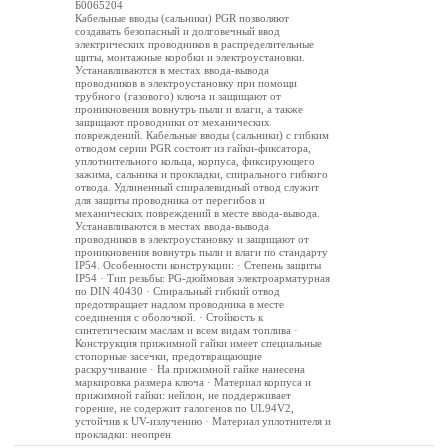
Б0065204
Кабельные вводы (сальники) PGR позволяют
создавать безопасный и долговечный ввод
электрических проводников в распределительные
щиты, монтажные коробки и электроустановки.
Устанавливаются в местах ввода-вывода
проводников в электроустановку при помощи
трубного (газового) ключа и защищают от
проникновения вовнутрь пыли и влаги, а также
защищают проводники от механических
повреждений. Кабельные вводы (сальники) c гибким
отводом серии PGR состоят из гайки-фиксатора,
уплотнительного кольца, корпуса, фиксирующего
зажима, сальника и прокладки, спирального гибкого
отвода. Удлиненный спиралевидный отвод служит
для защиты проводника от перегибов и
механических повреждений в месте ввода-вывода.
Устанавливаются в местах ввода-вывода
проводников в электроустановку и защищают от
проникновения вовнутрь пыли и влаги по стандарту
IP54. Особенности конструкции: · Степень защиты
IP54 · Тип резьбы: PG-дюймовая электроарматурная
по DIN 40430 · Спиральный гибкий отвод
предотвращает надлом проводника в месте
соединения с оболочкой. · Стойкость к
синтетическим маслам и всем видам топлива ·
Конструкция прижимной гайки имеет специальные
стопорные засечки, предотвращающие
раскручивание · На прижимной гайке нанесена
маркировка размера ключа · Материал корпуса и
прижимной гайки: нейлон, не поддерживает
горение, не содержит галогенов по UL94V2,
устойчив к UV-излучению · Материал уплотнителя и
прокладки: неопрен