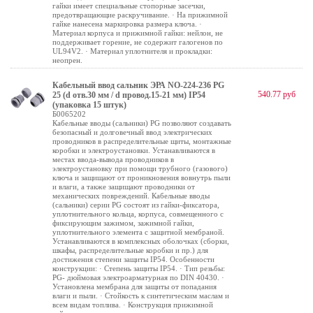
гайки имеет специальные стопорные засечки,
предотвращающие раскручивание. · На прижимной
гайке нанесена маркировка размера ключа. ·
Материал корпуса и прижимной гайки: нейлон, не
поддерживает горение, не содержит галогенов по
UL94V2. · Материал уплотнителя и прокладки:
неопрен.
Кабельный ввод сальник ЭРА NO-224-236 PG
540.77 руб
25 (d отв.30 мм / d провод.15-21 мм) IP54
(упаковка 15 штук)
Б0065202
Кабельные вводы (сальники) PG позволяют создавать
безопасный и долговечный ввод электрических
проводников в распределительные щиты, монтажные
коробки и электроустановки. Устанавливаются в
местах ввода-вывода проводников в
электроустановку при помощи трубного (газового)
ключа и защищают от проникновения вовнутрь пыли
и влаги, а также защищают проводники от
механических повреждений. Кабельные вводы
(сальники) серии PG состоят из гайки-фиксатора,
уплотнительного кольца, корпуса, совмещенного с
фиксирующим зажимом, зажимной гайки,
уплотнительного элемента с защитной мембраной.
Устанавливаются в комплексных оболочках (сборки,
шкафы, распределительные коробки и пр.) для
достижения степени защиты IP54. Особенности
конструкции: · Степень защиты IP54. · Тип резьбы:
PG- дюймовая электроарматурная по DIN 40430. ·
Установлена мембрана для защиты от попадания
влаги и пыли. · Стойкость к синтетическим маслам и
всем видам топлива. · Конструкция прижимной