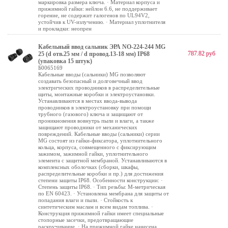
маркировка размера ключа. · Материал корпуса и
прижимной гайки: нейлон 6.6, не поддерживает
горение, не содержит галогенов по UL94V2,
устойчив к UV-излучению. · Материал уплотнителя
и прокладки: неопрен
Кабельный ввод сальник ЭРА NO-224-244 MG
787.82 руб
25 (d отв.25 мм / d провод.13-18 мм) IP68
(упаковка 15 штук)
Б0065169
Кабельные вводы (сальники) MG позволяют
создавать безопасный и долговечный ввод
электрических проводников в распределительные
щиты, монтажные коробки и электроустановки.
Устанавливаются в местах ввода-вывода
проводников в электроустановку при помощи
трубного (газового) ключа и защищают от
проникновения вовнутрь пыли и влаги, а также
защищают проводники от механических
повреждений. Кабельные вводы (сальники) серии
MG состоят из гайки-фиксатора, уплотнительного
кольца, корпуса, совмещенного с фиксирующим
зажимом, зажимной гайки, уплотнительного
элемента с защитной мембраной. Устанавливаются в
комплексных оболочках (сборки, шкафы,
распределительные коробки и пр.) для достижения
степени защиты IP68. Особенности конструкции: ·
Степень защиты IP68. · Тип резьбы: М-метрическая
по EN 60423. · Установлена мембрана для защиты от
попадания влаги и пыли. · Стойкость к
синтетическим маслам и всем видам топлива. ·
Конструкция прижимной гайки имеет специальные
стопорные засечки, предотвращающие
раскручивание. · На прижимной гайке нанесена