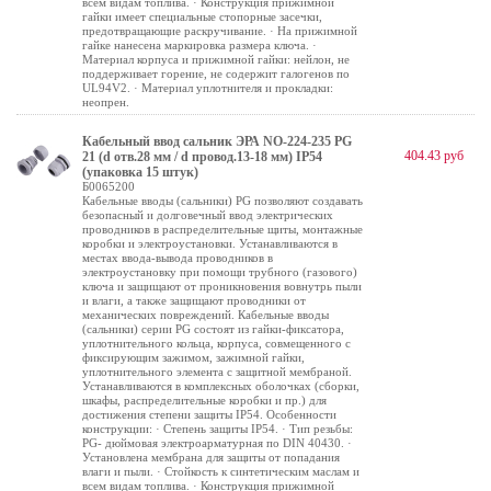
всем видам топлива. · Конструкция прижимной
гайки имеет специальные стопорные засечки,
предотвращающие раскручивание. · На прижимной
гайке нанесена маркировка размера ключа. ·
Материал корпуса и прижимной гайки: нейлон, не
поддерживает горение, не содержит галогенов по
UL94V2. · Материал уплотнителя и прокладки:
неопрен.
Кабельный ввод сальник ЭРА NO-224-235 PG
404.43 руб
21 (d отв.28 мм / d провод.13-18 мм) IP54
(упаковка 15 штук)
Б0065200
Кабельные вводы (сальники) PG позволяют создавать
безопасный и долговечный ввод электрических
проводников в распределительные щиты, монтажные
коробки и электроустановки. Устанавливаются в
местах ввода-вывода проводников в
электроустановку при помощи трубного (газового)
ключа и защищают от проникновения вовнутрь пыли
и влаги, а также защищают проводники от
механических повреждений. Кабельные вводы
(сальники) серии PG состоят из гайки-фиксатора,
уплотнительного кольца, корпуса, совмещенного с
фиксирующим зажимом, зажимной гайки,
уплотнительного элемента с защитной мембраной.
Устанавливаются в комплексных оболочках (сборки,
шкафы, распределительные коробки и пр.) для
достижения степени защиты IP54. Особенности
конструкции: · Степень защиты IP54. · Тип резьбы:
PG- дюймовая электроарматурная по DIN 40430. ·
Установлена мембрана для защиты от попадания
влаги и пыли. · Стойкость к синтетическим маслам и
всем видам топлива. · Конструкция прижимной