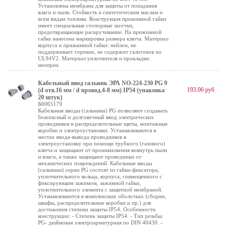
Установлена мембрана для защиты от попадания
влаги и пыли. Стойкость к синтетическим маслам и
всем видам топлива. Конструкция прижимной гайки
имеет специальные стопорные засечки,
предотвращающие раскручивание. На прижимной
гайке нанесена маркировка размера ключа. Материал
корпуса и прижимной гайки: нейлон, не
поддерживает горение, не содержит галогенов по
UL94V2. Материал уплотнителя и прокладки:
неопрен.
Кабельный ввод сальник ЭРА NO-224-230 PG 9
193.06 руб
(d отв.16 мм / d провод.4-8 мм) IP54 (упаковка
20 штук)
Б0065179
Кабельные вводы (сальники) PG позволяют создавать
безопасный и долговечный ввод электрических
проводников в распределительные щиты, монтажные
коробки и электроустановки. Устанавливаются в
местах ввода-вывода проводников в
электроустановку при помощи трубного (газового)
ключа и защищают от проникновения вовнутрь пыли
и влаги, а также защищают проводники от
механических повреждений. Кабельные вводы
(сальники) серии PG состоят из гайки-фиксатора,
уплотнительного кольца, корпуса, совмещенного с
фиксирующим зажимом, зажимной гайки,
уплотнительного элемента с защитной мембраной.
Устанавливаются в комплексных оболочках (сборки,
шкафы, распределительные коробки и пр.) для
достижения степени защиты IP54. Особенности
конструкции: - Степень защиты IP54. - Тип резьбы:
PG- дюймовая электроарматурная по DIN 40430. -