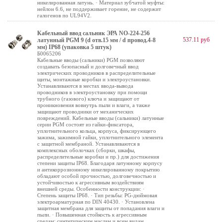
никелированная латунь. · Материал зубчатой муфты:
нейлон 6.6, не поддерживает горение, не содержит
галогенов по UL94V2.
Кабельный ввод сальник ЭРА NO-224-256
537.11 руб
латунный PGM 9 (d отв.15 мм / d провод.4-8
мм) IP68 (упаковка 5 штук)
Б0065206
Кабельные вводы (сальники) PGM позволяют
создавать безопасный и долговечный ввод
электрических проводников в распределительные
щиты, монтажные коробки и электроустановки.
Устанавливаются в местах ввода-вывода
проводников в электроустановку при помощи
трубного (газового) ключа и защищают от
проникновения вовнутрь пыли и влаги, а также
защищают проводники от механических
повреждений. Кабельные вводы (сальники) латунные
серии PGM состоят из гайки-фиксатора,
уплотнительного кольца, корпуса, фиксирующего
зажима, зажимной гайки, уплотнительного элемента
с защитной мембраной. Устанавливаются в
комплексных оболочках (сборки, шкафы,
распределительные коробки и пр.) для достижения
степени защиты IP68. Благодаря латунному корпусу
и антикоррозионному никелированному покрытию
обладают особой прочностью, долговечностью и
устойчивостью к агрессивным воздействиям
внешней среды. Особенности конструкции: ·
Степень защиты IP68. · Тип резьбы: PG-дюймовая
электроарматурная по DIN 40430. · Установлена
защитная мембрана для защиты от попадания влаги и
пыли. · Повышенная стойкость к агрессивным
средам: синтетическим маслам и всем видам