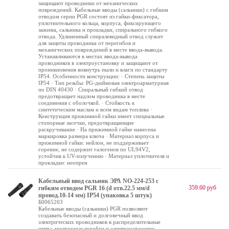
защищают проводники от механических
повреждений. Кабельные вводы (сальники) c гибким
отводом серии PGR состоят из гайки-фиксатора,
уплотнительного кольца, корпуса, фиксирующего
зажима, сальника и прокладки, спирального гибкого
отвода. Удлиненный спиралевидный отвод служит
для защиты проводника от перегибов и
механических повреждений в месте ввода-вывода.
Устанавливаются в местах ввода-вывода
проводников в электроустановку и защищают от
проникновения вовнутрь пыли и влаги по стандарту
IP54. Особенности конструкции: · Степень защиты
IP54 · Тип резьбы: PG-дюймовая электроарматурная
по DIN 40430 · Спиральный гибкий отвод
предотвращает надлом проводника в месте
соединения с оболочкой. · Стойкость к
синтетическим маслам и всем видам топлива ·
Конструкция прижимной гайки имеет специальные
стопорные засечки, предотвращающие
раскручивание · На прижимной гайке нанесена
маркировка размера ключа · Материал корпуса и
прижимной гайки: нейлон, не поддерживает
горение, не содержит галогенов по UL94V2,
устойчив к UV-излучению · Материал уплотнителя и
прокладки: неопрен
Кабельный ввод сальник ЭРА NO-224-253 с
359.60 руб
гибким отводом PGR 16 (d отв.22.5 мм/d
провод.10-14 мм) IP54 (упаковка 5 штук)
Б0065203
Кабельные вводы (сальники) PGR позволяют
создавать безопасный и долговечный ввод
электрических проводников в распределительные
щиты, монтажные коробки и электроустановки.