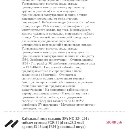
Устанавливаются в местах ввода-вывода
проводников в электроустановку при помощи
трубного (газового) ключа и защищают от
проникновения вовнутрь пыли и влаги, а также
защищают проводники от механических
повреждений. Кабельные вводы (сальники) c гибким
отводом серии PGR состоят из гайки-фиксатора,
уплотнительного кольца, корпуса, фиксирующего
зажима, сальника и прокладки, спирального гибкого
отвода. Удлиненный спиралевидный отвод служит
для защиты проводника от перегибов и
механических повреждений в месте ввода-вывода.
Устанавливаются в местах ввода-вывода
проводников в электроустановку и защищают от
проникновения вовнутрь пыли и влаги по стандарту
IP54. Особенности конструкции: · Степень защиты
IP54 · Тип резьбы: PG-дюймовая электроарматурная
по DIN 40430 · Спиральный гибкий отвод
предотвращает надлом проводника в месте
соединения с оболочкой. · Стойкость к
синтетическим маслам и всем видам топлива ·
Конструкция прижимной гайки имеет специальные
стопорные засечки, предотвращающие
раскручивание · На прижимной гайке нанесена
маркировка размера ключа · Материал корпуса и
прижимной гайки: нейлон, не поддерживает
горение, не содержит галогенов по UL94V2,
устойчив к UV-излучению · Материал уплотнителя и
прокладки: неопрен
Кабельный ввод сальник ЭРА NO-224-254 с
505.08 руб
гибким отводом PGR 21 (d отв.28.3 мм/d
провод.13-18 мм) IP54 (упаковка 5 штук)