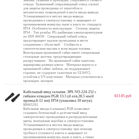
зажима, сальника и прокладки, спирального гибкого
отвода. Удлиненный спиралевидный отвод служит
для защиты проводника от перегибов и
механических повреждений в месте ввода-вывода.
Устанавливаются в местах ввода-вывода
проводников в электроустановку и защищают от
проникновения вовнутрь пыли и влаги по стандарту
IP54. Особенности конструкции: · Степень защиты
IP54 · Тип резьбы: PG-дюймовая электроарматурная
по DIN 40430 · Спиральный гибкий отвод
предотвращает надлом проводника в месте
соединения с оболочкой. · Стойкость к
синтетическим маслам и всем видам топлива ·
Конструкция прижимной гайки имеет специальные
стопорные засечки, предотвращающие
раскручивание · На прижимной гайке нанесена
маркировка размера ключа · Материал корпуса и
прижимной гайки: нейлон, не поддерживает
горение, не содержит галогенов по UL94V2,
устойчив к UV-излучению · Материал уплотнителя и
прокладки: неопрен
Кабельный ввод сальник ЭРА NO-224-252 с
613.05 руб
гибким отводом PGR 13.5 (d отв.20.5 мм/d
провод.6-12 мм) IP54 (упаковка 10 штук)
Б0065201
Кабельные вводы (сальники) PGR позволяют
создавать безопасный и долговечный ввод
электрических проводников в распределительные
щиты, монтажные коробки и электроустановки.
Устанавливаются в местах ввода-вывода
проводников в электроустановку при помощи
трубного (газового) ключа и защищают от
проникновения вовнутрь пыли и влаги, а также