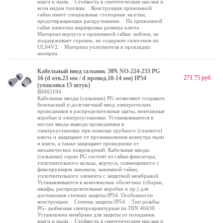
влаги и пыли. · Стойкость к синтетическим маслам и
всем видам топлива. · Конструкция прижимной
гайки имеет специальные стопорные засечки,
предотвращающие раскручивание. · На прижимной
гайке нанесена маркировка размера ключа. ·
Материал корпуса и прижимной гайки: нейлон, не
поддерживает горение, не содержит галогенов по
UL94V2. · Материал уплотнителя и прокладки:
неопрен.
Кабельный ввод сальник ЭРА NO-224-233 PG
271.75 руб
16 (d отв.23 мм / d провод.10-14 мм) IP54
(упаковка 15 штук)
Б0065194
Кабельные вводы (сальники) PG позволяют создавать
безопасный и долговечный ввод электрических
проводников в распределительные щиты, монтажные
коробки и электроустановки. Устанавливаются в
местах ввода-вывода проводников в
электроустановку при помощи трубного (газового)
ключа и защищают от проникновения вовнутрь пыли
и влаги, а также защищают проводники от
механических повреждений. Кабельные вводы
(сальники) серии PG состоят из гайки-фиксатора,
уплотнительного кольца, корпуса, совмещенного с
фиксирующим зажимом, зажимной гайки,
уплотнительного элемента с защитной мембраной.
Устанавливаются в комплексных оболочках (сборки,
шкафы, распределительные коробки и пр.) для
достижения степени защиты IP54. Особенности
конструкции: · Степень защиты IP54. · Тип резьбы:
PG- дюймовая электроарматурная по DIN 40430. ·
Установлена мембрана для защиты от попадания
влаги и пыли. · Стойкость к синтетическим маслам и