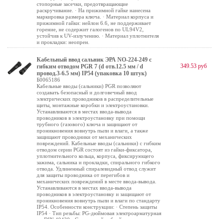
стопорные засечки, предотвращающие
раскручивание. · На прижимной гайке нанесена
маркировка размера ключа. · Материал корпуса и
прижимной гайки: нейлон 6.6, не поддерживает
горение, не содержит галогенов по UL94V2,
устойчив к UV-излучению. · Материал уплотнителя
и прокладки: неопрен.
Кабельный ввод сальник ЭРА NO-224-249 с
349.53 руб
гибким отводом PGR 7 (d отв.12.5 мм / d
провод.3-6.5 мм) IP54 (упаковка 10 штук)
Б0065186
Кабельные вводы (сальники) PGR позволяют
создавать безопасный и долговечный ввод
электрических проводников в распределительные
щиты, монтажные коробки и электроустановки.
Устанавливаются в местах ввода-вывода
проводников в электроустановку при помощи
трубного (газового) ключа и защищают от
проникновения вовнутрь пыли и влаги, а также
защищают проводники от механических
повреждений. Кабельные вводы (сальники) c гибким
отводом серии PGR состоят из гайки-фиксатора,
уплотнительного кольца, корпуса, фиксирующего
зажима, сальника и прокладки, спирального гибкого
отвода. Удлиненный спиралевидный отвод служит
для защиты проводника от перегибов и
механических повреждений в месте ввода-вывода.
Устанавливаются в местах ввода-вывода
проводников в электроустановку и защищают от
проникновения вовнутрь пыли и влаги по стандарту
IP54. Особенности конструкции: · Степень защиты
IP54 · Тип резьбы: PG-дюймовая электроарматурная