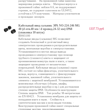
раскручивание. · На прижимной гайке нанесена
маркировка размера ключа. · Материал корпуса и
прижимной гайки: нейлон 6.6, не поддерживает
горение, не содержит галогенов по UL94V2,
устойчив к UV-излучению. · Материал уплотнителя
и прокладки: неопрен.
Кабельный ввод сальник ЭРА NO-224-246 MG
1337.73 руб
40 (d отв.40 мм / d провод.24-32 мм) IP68
(упаковка 10 штук)
Б0065180
Кабельные вводы (сальники) MG позволяют
создавать безопасный и долговечный ввод
электрических проводников в распределительные
щиты, монтажные коробки и электроустановки.
Устанавливаются в местах ввода-вывода
проводников в электроустановку при помощи
трубного (газового) ключа и защищают от
проникновения вовнутрь пыли и влаги, а также
защищают проводники от механических
повреждений. Кабельные вводы (сальники) серии
MG состоят из гайки-фиксатора, уплотнительного
кольца, корпуса, совмещенного с фиксирующим
зажимом, зажимной гайки, уплотнительного
элемента с защитной мембраной. Устанавливаются в
комплексных оболочках (сборки, шкафы,
распределительные коробки и пр.) для достижения
степени защиты IP68. Особенности конструкции: ·
Степень защиты IP68. · Тип резьбы: М-метрическая
по EN 60423. · Установлена мембрана для защиты от
попадания влаги и пыли. · Стойкость к
синтетическим маслам и всем видам топлива. ·
Конструкция прижимной гайки имеет специальные
стопорные засечки, предотвращающие