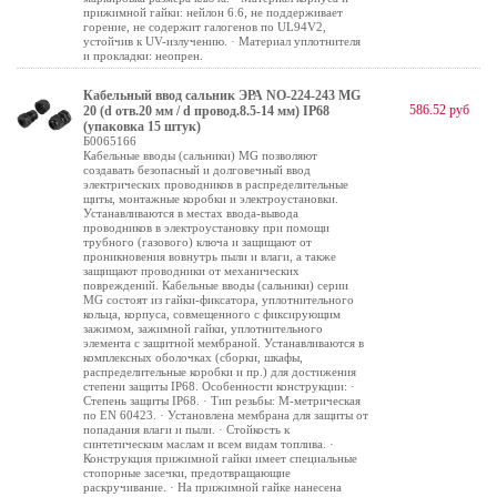
прижимной гайки: нейлон 6.6, не поддерживает
горение, не содержит галогенов по UL94V2,
устойчив к UV-излучению. · Материал уплотнителя
и прокладки: неопрен.
Кабельный ввод сальник ЭРА NO-224-243 MG
586.52 руб
20 (d отв.20 мм / d провод.8.5-14 мм) IP68
(упаковка 15 штук)
Б0065166
Кабельные вводы (сальники) MG позволяют
создавать безопасный и долговечный ввод
электрических проводников в распределительные
щиты, монтажные коробки и электроустановки.
Устанавливаются в местах ввода-вывода
проводников в электроустановку при помощи
трубного (газового) ключа и защищают от
проникновения вовнутрь пыли и влаги, а также
защищают проводники от механических
повреждений. Кабельные вводы (сальники) серии
MG состоят из гайки-фиксатора, уплотнительного
кольца, корпуса, совмещенного с фиксирующим
зажимом, зажимной гайки, уплотнительного
элемента с защитной мембраной. Устанавливаются в
комплексных оболочках (сборки, шкафы,
распределительные коробки и пр.) для достижения
степени защиты IP68. Особенности конструкции: ·
Степень защиты IP68. · Тип резьбы: М-метрическая
по EN 60423. · Установлена мембрана для защиты от
попадания влаги и пыли. · Стойкость к
синтетическим маслам и всем видам топлива. ·
Конструкция прижимной гайки имеет специальные
стопорные засечки, предотвращающие
раскручивание. · На прижимной гайке нанесена