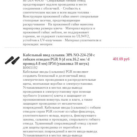
по DIN 40430 · Спиральный гибкий отвод
предотвращает надлом проводника в месте
соединения с оболочкой. · Стойкость к
синтетическим маслам и всем видам топлива ·
Конструкция прижимной гайки имеет специальные
стопорные засечки, предотвращающие
раскручивание · На прижимной гайке нанесена
маркировка размера ключа · Материал корпуса и
прижимной гайки: нейлон, не поддерживает
горение, не содержит галогенов по UL94V2,
устойчив к UV-излучению · Материал уплотнителя и
прокладки: неопрен
Кабельный ввод сальник ЭРА NO-224-250 с
401.69 руб
гибким отводом PGR 9 (d отв.16.2 мм / d
провод.4-8 мм) IP54 (упаковка 10 штук)
Б0065192
Кабельные вводы (сальники) PGR позволяют
создавать безопасный и долговечный ввод
электрических проводников в распределительные
щиты, монтажные коробки и электроустановки.
Устанавливаются в местах ввода-вывода
проводников в электроустановку при помощи
трубного (газового) ключа и защищают от
проникновения вовнутрь пыли и влаги, а также
защищают проводники от механических
повреждений. Кабельные вводы (сальники) c гибким
отводом серии PGR состоят из гайки-фиксатора,
уплотнительного кольца, корпуса, фиксирующего
зажима, сальника и прокладки, спирального гибкого
отвода. Удлиненный спиралевидный отвод служит
для защиты проводника от перегибов и
механических повреждений в месте ввода-вывода.
Устанавливаются в местах ввода-вывода