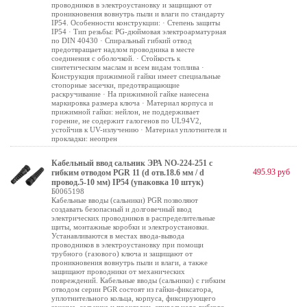
проводников в электроустановку и защищают от
проникновения вовнутрь пыли и влаги по стандарту
IP54. Особенности конструкции: · Степень защиты
IP54 · Тип резьбы: PG-дюймовая электроарматурная
по DIN 40430 · Спиральный гибкий отвод
предотвращает надлом проводника в месте
соединения с оболочкой. · Стойкость к
синтетическим маслам и всем видам топлива ·
Конструкция прижимной гайки имеет специальные
стопорные засечки, предотвращающие
раскручивание · На прижимной гайке нанесена
маркировка размера ключа · Материал корпуса и
прижимной гайки: нейлон, не поддерживает
горение, не содержит галогенов по UL94V2,
устойчив к UV-излучению · Материал уплотнителя и
прокладки: неопрен
Кабельный ввод сальник ЭРА NO-224-251 с
495.93 руб
гибким отводом PGR 11 (d отв.18.6 мм / d
провод.5-10 мм) IP54 (упаковка 10 штук)
Б0065198
Кабельные вводы (сальники) PGR позволяют
создавать безопасный и долговечный ввод
электрических проводников в распределительные
щиты, монтажные коробки и электроустановки.
Устанавливаются в местах ввода-вывода
проводников в электроустановку при помощи
трубного (газового) ключа и защищают от
проникновения вовнутрь пыли и влаги, а также
защищают проводники от механических
повреждений. Кабельные вводы (сальники) c гибким
отводом серии PGR состоят из гайки-фиксатора,
уплотнительного кольца, корпуса, фиксирующего