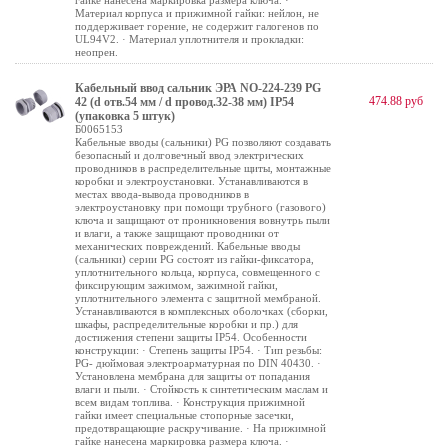
гайке нанесена маркировка размера ключа. ·
Материал корпуса и прижимной гайки: нейлон, не
поддерживает горение, не содержит галогенов по
UL94V2. · Материал уплотнителя и прокладки:
неопрен.
Кабельный ввод сальник ЭРА NO-224-239 PG
474.88 руб
42 (d отв.54 мм / d провод.32-38 мм) IP54
(упаковка 5 штук)
Б0065153
Кабельные вводы (сальники) PG позволяют создавать
безопасный и долговечный ввод электрических
проводников в распределительные щиты, монтажные
коробки и электроустановки. Устанавливаются в
местах ввода-вывода проводников в
электроустановку при помощи трубного (газового)
ключа и защищают от проникновения вовнутрь пыли
и влаги, а также защищают проводники от
механических повреждений. Кабельные вводы
(сальники) серии PG состоят из гайки-фиксатора,
уплотнительного кольца, корпуса, совмещенного с
фиксирующим зажимом, зажимной гайки,
уплотнительного элемента с защитной мембраной.
Устанавливаются в комплексных оболочках (сборки,
шкафы, распределительные коробки и пр.) для
достижения степени защиты IP54. Особенности
конструкции: · Степень защиты IP54. · Тип резьбы:
PG- дюймовая электроарматурная по DIN 40430. ·
Установлена мембрана для защиты от попадания
влаги и пыли. · Стойкость к синтетическим маслам и
всем видам топлива. · Конструкция прижимной
гайки имеет специальные стопорные засечки,
предотвращающие раскручивание. · На прижимной
гайке нанесена маркировка размера ключа. ·