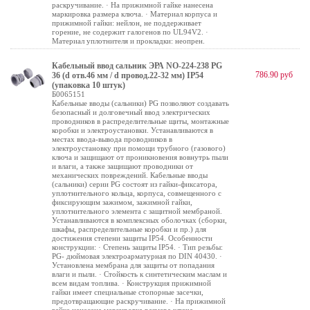
раскручивание. · На прижимной гайке нанесена
маркировка размера ключа. · Материал корпуса и
прижимной гайки: нейлон, не поддерживает
горение, не содержит галогенов по UL94V2. ·
Материал уплотнителя и прокладки: неопрен.
Кабельный ввод сальник ЭРА NO-224-238 PG
786.90 руб
36 (d отв.46 мм / d провод.22-32 мм) IP54
(упаковка 10 штук)
Б0065151
Кабельные вводы (сальники) PG позволяют создавать
безопасный и долговечный ввод электрических
проводников в распределительные щиты, монтажные
коробки и электроустановки. Устанавливаются в
местах ввода-вывода проводников в
электроустановку при помощи трубного (газового)
ключа и защищают от проникновения вовнутрь пыли
и влаги, а также защищают проводники от
механических повреждений. Кабельные вводы
(сальники) серии PG состоят из гайки-фиксатора,
уплотнительного кольца, корпуса, совмещенного с
фиксирующим зажимом, зажимной гайки,
уплотнительного элемента с защитной мембраной.
Устанавливаются в комплексных оболочках (сборки,
шкафы, распределительные коробки и пр.) для
достижения степени защиты IP54. Особенности
конструкции: · Степень защиты IP54. · Тип резьбы:
PG- дюймовая электроарматурная по DIN 40430. ·
Установлена мембрана для защиты от попадания
влаги и пыли. · Стойкость к синтетическим маслам и
всем видам топлива. · Конструкция прижимной
гайки имеет специальные стопорные засечки,
предотвращающие раскручивание. · На прижимной