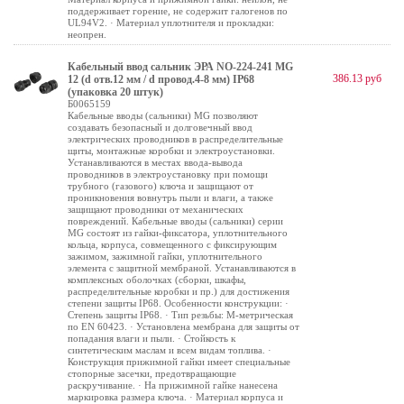
поддерживает горение, не содержит галогенов по
UL94V2. · Материал уплотнителя и прокладки:
неопрен.
Кабельный ввод сальник ЭРА NO-224-241 MG
386.13 руб
12 (d отв.12 мм / d провод.4-8 мм) IP68
(упаковка 20 штук)
Б0065159
Кабельные вводы (сальники) MG позволяют
создавать безопасный и долговечный ввод
электрических проводников в распределительные
щиты, монтажные коробки и электроустановки.
Устанавливаются в местах ввода-вывода
проводников в электроустановку при помощи
трубного (газового) ключа и защищают от
проникновения вовнутрь пыли и влаги, а также
защищают проводники от механических
повреждений. Кабельные вводы (сальники) серии
MG состоят из гайки-фиксатора, уплотнительного
кольца, корпуса, совмещенного с фиксирующим
зажимом, зажимной гайки, уплотнительного
элемента с защитной мембраной. Устанавливаются в
комплексных оболочках (сборки, шкафы,
распределительные коробки и пр.) для достижения
степени защиты IP68. Особенности конструкции: ·
Степень защиты IP68. · Тип резьбы: М-метрическая
по EN 60423. · Установлена мембрана для защиты от
попадания влаги и пыли. · Стойкость к
синтетическим маслам и всем видам топлива. ·
Конструкция прижимной гайки имеет специальные
стопорные засечки, предотвращающие
раскручивание. · На прижимной гайке нанесена
маркировка размера ключа. · Материал корпуса и