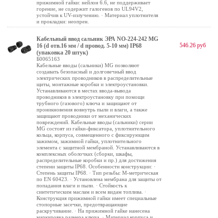
прижимной гайки: нейлон 6.6, не поддерживает
горение, не содержит галогенов по UL94V2,
устойчив к UV-излучению. · Материал уплотнителя
и прокладки: неопрен.
Кабельный ввод сальник ЭРА NO-224-242 MG
546.26 руб
16 (d отв.16 мм / d провод. 5-10 мм) IP68
(упаковка 20 штук)
Б0065163
Кабельные вводы (сальники) MG позволяют
создавать безопасный и долговечный ввод
электрических проводников в распределительные
щиты, монтажные коробки и электроустановки.
Устанавливаются в местах ввода-вывода
проводников в электроустановку при помощи
трубного (газового) ключа и защищают от
проникновения вовнутрь пыли и влаги, а также
защищают проводники от механических
повреждений. Кабельные вводы (сальники) серии
MG состоят из гайки-фиксатора, уплотнительного
кольца, корпуса, совмещенного с фиксирующим
зажимом, зажимной гайки, уплотнительного
элемента с защитной мембраной. Устанавливаются в
комплексных оболочках (сборки, шкафы,
распределительные коробки и пр.) для достижения
степени защиты IP68. Особенности конструкции: ·
Степень защиты IP68. · Тип резьбы: М-метрическая
по EN 60423. · Установлена мембрана для защиты от
попадания влаги и пыли. · Стойкость к
синтетическим маслам и всем видам топлива. ·
Конструкция прижимной гайки имеет специальные
стопорные засечки, предотвращающие
раскручивание. · На прижимной гайке нанесена
маркировка размера ключа. · Материал корпуса и