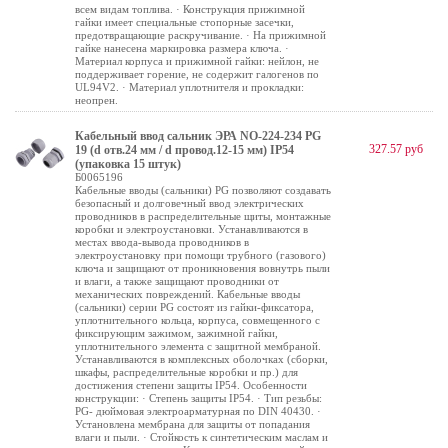
всем видам топлива. · Конструкция прижимной
гайки имеет специальные стопорные засечки,
предотвращающие раскручивание. · На прижимной
гайке нанесена маркировка размера ключа. ·
Материал корпуса и прижимной гайки: нейлон, не
поддерживает горение, не содержит галогенов по
UL94V2. · Материал уплотнителя и прокладки:
неопрен.
Кабельный ввод сальник ЭРА NO-224-234 PG
327.57 руб
19 (d отв.24 мм / d провод.12-15 мм) IP54
(упаковка 15 штук)
Б0065196
Кабельные вводы (сальники) PG позволяют создавать
безопасный и долговечный ввод электрических
проводников в распределительные щиты, монтажные
коробки и электроустановки. Устанавливаются в
местах ввода-вывода проводников в
электроустановку при помощи трубного (газового)
ключа и защищают от проникновения вовнутрь пыли
и влаги, а также защищают проводники от
механических повреждений. Кабельные вводы
(сальники) серии PG состоят из гайки-фиксатора,
уплотнительного кольца, корпуса, совмещенного с
фиксирующим зажимом, зажимной гайки,
уплотнительного элемента с защитной мембраной.
Устанавливаются в комплексных оболочках (сборки,
шкафы, распределительные коробки и пр.) для
достижения степени защиты IP54. Особенности
конструкции: · Степень защиты IP54. · Тип резьбы:
PG- дюймовая электроарматурная по DIN 40430. ·
Установлена мембрана для защиты от попадания
влаги и пыли. · Стойкость к синтетическим маслам и