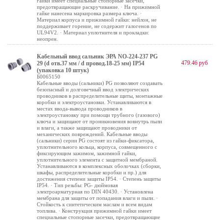
гайки имеет специальные стопорные засечки,
предотвращающие раскручивание. · На прижимной
гайке нанесена маркировка размера ключа. ·
Материал корпуса и прижимной гайки: нейлон, не
поддерживает горение, не содержит галогенов по
UL94V2. · Материал уплотнителя и прокладки:
неопрен.
Кабельный ввод сальник ЭРА NO-224-237 PG
479.46 руб
29 (d отв.37 мм / d провод.18-25 мм) IP54
(упаковка 10 штук)
Б0065150
Кабельные вводы (сальники) PG позволяют создавать
безопасный и долговечный ввод электрических
проводников в распределительные щиты, монтажные
коробки и электроустановки. Устанавливаются в
местах ввода-вывода проводников в
электроустановку при помощи трубного (газового)
ключа и защищают от проникновения вовнутрь пыли
и влаги, а также защищают проводники от
механических повреждений. Кабельные вводы
(сальники) серии PG состоят из гайки-фиксатора,
уплотнительного кольца, корпуса, совмещенного с
фиксирующим зажимом, зажимной гайки,
уплотнительного элемента с защитной мембраной.
Устанавливаются в комплексных оболочках (сборки,
шкафы, распределительные коробки и пр.) для
достижения степени защиты IP54. · Степень защиты
IP54. · Тип резьбы: PG- дюймовая
электроарматурная по DIN 40430. · Установлена
мембрана для защиты от попадания влаги и пыли. ·
Стойкость к синтетическим маслам и всем видам
топлива. · Конструкция прижимной гайки имеет
специальные стопорные засечки, предотвращающие