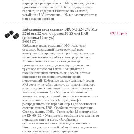
маркировка размера ключа. · Материал корпуса и
прижимной гайки: нейлон 6.6, не поддерживает
горение, не содержит галогенов по UL94V2,
устойчив к UV-излучению. · Материал уплотнителя
и прокладки: неопрен.
Кабельный ввод сальник ЭРА NO-224-245 MG
892.13 руб
32 (d отв.32 мм / d провод.18-25 мм) IP68
(упаковка 10 штук)
Б0065173
Кабельные вводы (сальники) MG позволяют
создавать безопасный и долговечный ввод
электрических проводников в распределительные
щиты, монтажные коробки и электроустановки.
Устанавливаются в местах ввода-вывода
проводников в электроустановку при помощи
трубного (газового) ключа и защищают от
проникновения вовнутрь пыли и влаги, а также
защищают проводники от механических
повреждений. Кабельные вводы (сальники) серии
MG состоят из гайки-фиксатора, уплотнительного
кольца, корпуса, совмещенного с фиксирующим
зажимом, зажимной гайки, уплотнительного
элемента с защитной мембраной. Устанавливаются в
комплексных оболочках (сборки, шкафы,
распределительные коробки и пр.) для достижения
степени защиты IP68. Особенности конструкции: ·
Степень защиты IP68. · Тип резьбы: М-метрическая
по EN 60423. · Установлена мембрана для защиты от
попадания влаги и пыли. · Стойкость к
синтетическим маслам и всем видам топлива. ·
Конструкция прижимной гайки имеет специальные
стопорные засечки, предотвращающие