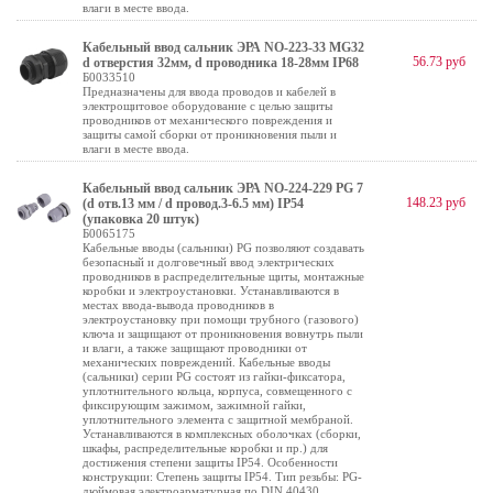
влаги в месте ввода.
Кабельный ввод сальник ЭРА NO-223-33 MG32
56.73 руб
d отверстия 32мм, d проводника 18-28мм IP68
Б0033510
Предназначены для ввода проводов и кабелей в
электрощитовое оборудование с целью защиты
проводников от механического повреждения и
защиты самой сборки от проникновения пыли и
влаги в месте ввода.
Кабельный ввод сальник ЭРА NO-224-229 PG 7
148.23 руб
(d отв.13 мм / d провод.3-6.5 мм) IP54
(упаковка 20 штук)
Б0065175
Кабельные вводы (сальники) PG позволяют создавать
безопасный и долговечный ввод электрических
проводников в распределительные щиты, монтажные
коробки и электроустановки. Устанавливаются в
местах ввода-вывода проводников в
электроустановку при помощи трубного (газового)
ключа и защищают от проникновения вовнутрь пыли
и влаги, а также защищают проводники от
механических повреждений. Кабельные вводы
(сальники) серии PG состоят из гайки-фиксатора,
уплотнительного кольца, корпуса, совмещенного с
фиксирующим зажимом, зажимной гайки,
уплотнительного элемента с защитной мембраной.
Устанавливаются в комплексных оболочках (сборки,
шкафы, распределительные коробки и пр.) для
достижения степени защиты IP54. Особенности
конструкции: Степень защиты IP54. Тип резьбы: PG-
дюймовая электроарматурная по DIN 40430.