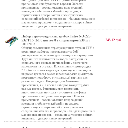
инструмент для монтажа - строительные фены,
пропановые или бутановые горелки Области
применения: - восстановление повреждений
изоляции и оболочек кабелей и проводов; -
герметизация поверхностей и электрических
соединений кабелей и проводов; - бандажирование и
маркировка проводов; - создание антикоррозийных
защитных и декоративных покрытий.
Набор термоусадочных трубок Intro NO-225-
745.12 руб
532 ТТУ 2/1 6 цветов 8 типоразмеров 530 шт
Б0072093
Общепромышленные термоусадочные трубки ТТУ в
розничных наборах представляют собой
универсальное решение для изоляции и маркировки.
Трубки изготавливаются методом экструзии из
специального состава полиолефина , после чего
нарезаются на отрезки. Коэффициент термоусадки
2:1 обеспечивает надежную фиксацию и защиту, а
широкая цветовая гамма и разнообразие диаметров
позволяют подобрать оптимальный вариант для
различных задач. Подходят для бытового
применения, т.к. в состав наборов входят трубки
разных цветов. Рекомендуется применять
инструмент для монтажа - строительные фены,
пропановые или бутановые горелки. Области
применения: - восстановление повреждений
изоляции и оболочек кабелей и проводов; -
герметизация поверхностей и электрических
соединений кабелей и проводов; - бандажирование и
маркировка проводов; - создание антикоррозийных
защитных и декоративных покрытий.