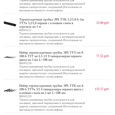
Термоусаживаемая трубка используется для
изоляции, цветовой маркировки и антикоррозионной
защиты электрических соединений.Изготовлена из
высококачественного полиолефина.
Термоусадочная трубка ЭРА TTK-3.2/1.0-b-1m
33.09 руб
ТТУк 3,2/1,0 черная с клеевым слоем в
отрезках по 1 м
Б0045211
Термоусаживаемая трубка используется для
изоляции, цветовой маркировки и антикоррозионной
защиты электрических соединений.Изготовлена из
высококачественного полиолефина.
Набор термоусадочных трубок ЭРА TYT-set-9-
71.52 руб
100-b ТТУ нг-LS 2/1 9 типоразмеров черного
цвета по 2 шт L=100 мм
Б0045218
Термоусаживаемая трубка используется для
изоляции, цветовой маркировки и антикоррозионной
защиты электрических соединений.Изготовлена из
высококачественного полиолефина.
Набор термоусадочных трубок ЭРА TTK-set-4-
135.57 руб
100-b ТТУк 3/1 4 типоразмера черного цвета с
клеевым слоем по 2 шт L=100 мм
Б0045219
Термоусаживаемая трубка используется для
изоляции, цветовой маркировки и антикоррозионной
защиты электрических соединений.Изготовлена из
высококачественного полиолефина.