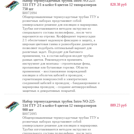
Набор термоусадочных трубок Intro NO-225-
828.38 руб
533 ТТУ 2/1 в кейсе 6 цветов 12 типоразмеров
750 шт
Б0072094
Общепромышленные термоусадочные трубки ТТУ в
розничных наборах представляют собой
универсальное решение для изоляции и маркировки.
Трубки изготавливаются методом экструзии из
специального состава полиолефина , после чего
нарезаются на отрезки. Коэффициент термоусадки
2:1 обеспечивает надежную фиксацию и защиту, а
широкая цветовая гамма и разнообразие диаметров
позволяют подобрать оптимальный вариант для
различных задач. Подходят для бытового
применения, т.к. в состав наборов входят трубки
разных цветов. Рекомендуется применять
инструмент для монтажа - строительные фены,
пропановые или бутановые горелки. Области
применения: - восстановление повреждений
изоляции и оболочек кабелей и проводов; -
герметизация поверхностей и электрических
соединений кабелей и проводов; - бандажирование и
маркировка проводов; - создание антикоррозийных
защитных и декоративных покрытий.
Набор термоусадочных трубок Intro NO-225-
889.23 руб
534 ТТУ 2/1 в кейсе 6 цветов 12 типоразмеров
900 шт
Б0072095
Общепромышленные термоусадочные трубки ТТУ в
розничных наборах представляют собой
универсальное решение для изоляции и маркировки.
Трубки изготавливаются методом экструзии из
специального состава полиолефина , после чего