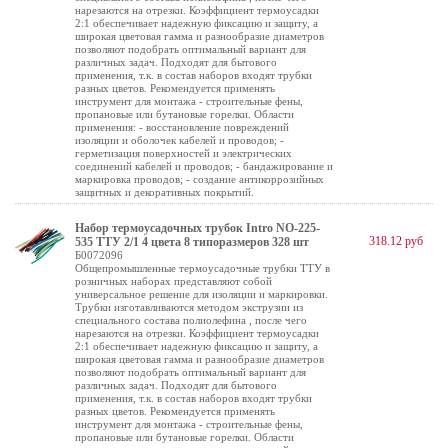
нарезаются на отрезки. Коэффициент термоусадки
2:1 обеспечивает надежную фиксацию и защиту, а
широкая цветовая гамма и разнообразие диаметров
позволяют подобрать оптимальный вариант для
различных задач. Подходят для бытового
применения, т.к. в состав наборов входят трубки
разных цветов. Рекомендуется применять
инструмент для монтажа - строительные фены,
пропановые или бутановые горелки. Области
применения: - восстановление повреждений
изоляции и оболочек кабелей и проводов; -
герметизация поверхностей и электрических
соединений кабелей и проводов; - бандажирование и
маркировка проводов; - создание антикоррозийных
защитных и декоративных покрытий.
Набор термоусадочных трубок Intro NO-225-
318.12 руб
535 ТТУ 2/1 4 цвета 8 типоразмеров 328 шт
Б0072096
Общепромышленные термоусадочные трубки ТТУ в
розничных наборах представляют собой
универсальное решение для изоляции и маркировки.
Трубки изготавливаются методом экструзии из
специального состава полиолефина , после чего
нарезаются на отрезки. Коэффициент термоусадки
2:1 обеспечивает надежную фиксацию и защиту, а
широкая цветовая гамма и разнообразие диаметров
позволяют подобрать оптимальный вариант для
различных задач. Подходят для бытового
применения, т.к. в состав наборов входят трубки
разных цветов. Рекомендуется применять
инструмент для монтажа - строительные фены,
пропановые или бутановые горелки. Области