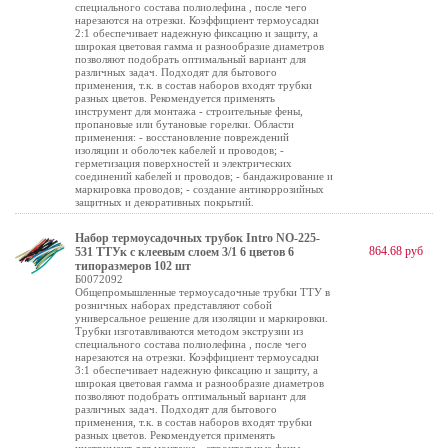
специального состава полиолефина , после чего
нарезаются на отрезки. Коэффициент термоусадки
2:1 обеспечивает надежную фиксацию и защиту, а
широкая цветовая гамма и разнообразие диаметров
позволяют подобрать оптимальный вариант для
различных задач. Подходят для бытового
применения, т.к. в состав наборов входят трубки
разных цветов. Рекомендуется применять
инструмент для монтажа - строительные фены,
пропановые или бутановые горелки. Области
применения: - восстановление повреждений
изоляции и оболочек кабелей и проводов; -
герметизация поверхностей и электрических
соединений кабелей и проводов; - бандажирование и
маркировка проводов; - создание антикоррозийных
защитных и декоративных покрытий.
Набор термоусадочных трубок Intro NO-225-
864.68 руб
531 ТТУк с клеевым слоем 3/1 6 цветов 6
типоразмеров 102 шт
Б0072092
Общепромышленные термоусадочные трубки ТТУ в
розничных наборах представляют собой
универсальное решение для изоляции и маркировки.
Трубки изготавливаются методом экструзии из
специального состава полиолефина , после чего
нарезаются на отрезки. Коэффициент термоусадки
3:1 обеспечивает надежную фиксацию и защиту, а
широкая цветовая гамма и разнообразие диаметров
позволяют подобрать оптимальный вариант для
различных задач. Подходят для бытового
применения, т.к. в состав наборов входят трубки
разных цветов. Рекомендуется применять