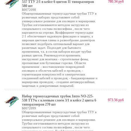
780.34 руб
537 ТТУ 2/1 в кейсе 6 цветов 11 типоразмеров
580 шт
Б0072098
Общепромышленные термоусадочные трубки ТТУ в
розничных наборах представляют собой
универсальное решение для изоляции и маркировки.
Трубки изготавливаются методом экструзии из
специального состава полиолефина , после чего
нарезаются на отрезки. Коэффициент термоусадки
2:1 обеспечивает надежную фиксацию и защиту, а
широкая цветовая гамма и разнообразие диаметров
позволяют подобрать оптимальный вариант для
различных задач. Подходят для бытового
применения, т.к. в состав наборов входят трубки
разных цветов. Рекомендуется применять
инструмент для монтажа - строительные фены,
пропановые или бутановые горелки. Области
применения: - восстановление повреждений
изоляции и оболочек кабелей и проводов; -
герметизация поверхностей и электрических
соединений кабелей и проводов; - бандажирование и
маркировка проводов; - создание антикоррозийных
защитных и декоративных покрытий.
Набор термоусадочных трубок Intro NO-225-
973.56 руб
538 ТТУк с клеевым слоем 3/1 в кейсе 2 цвета 6
типоразмеров 270 шт
Б0072099
Общепромышленные термоусадочные трубки ТТУ в
розничных наборах представляют собой
универсальное решение для изоляции и маркировки.
Трубки изготавливаются методом экструзии из
специального состава полиолефина , после чего