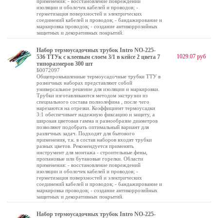
применения: - восстановление повреждений
изоляции и оболочек кабелей и проводов; -
герметизация поверхностей и электрических
соединений кабелей и проводов; - бандажирование и
маркировка проводов; - создание антикоррозийных
защитных и декоративных покрытий.
Набор термоусадочных трубок Intro NO-225-
1029.07 руб
536 ТТУк с клеевым слоем 3/1 в кейсе 2 цвета 7
типоразмеров 300 шт
Б0072097
Общепромышленные термоусадочные трубки ТТУ в
розничных наборах представляют собой
универсальное решение для изоляции и маркировки.
Трубки изготавливаются методом экструзии из
специального состава полиолефина , после чего
нарезаются на отрезки. Коэффициент термоусадки
3:1 обеспечивает надежную фиксацию и защиту, а
широкая цветовая гамма и разнообразие диаметров
позволяют подобрать оптимальный вариант для
различных задач. Подходят для бытового
применения, т.к. в состав наборов входят трубки
разных цветов. Рекомендуется применять
инструмент для монтажа - строительные фены,
пропановые или бутановые горелки. Области
применения: - восстановление повреждений
изоляции и оболочек кабелей и проводов; -
герметизация поверхностей и электрических
соединений кабелей и проводов; - бандажирование и
маркировка проводов; - создание антикоррозийных
защитных и декоративных покрытий.
Набор термоусадочных трубок Intro NO-225-