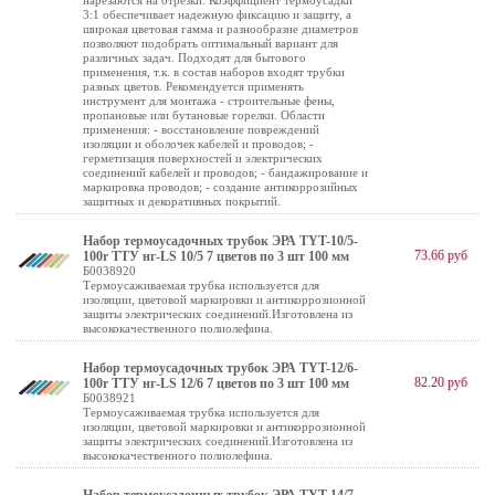
нарезаются на отрезки. Коэффициент термоусадки
3:1 обеспечивает надежную фиксацию и защиту, а
широкая цветовая гамма и разнообразие диаметров
позволяют подобрать оптимальный вариант для
различных задач. Подходят для бытового
применения, т.к. в состав наборов входят трубки
разных цветов. Рекомендуется применять
инструмент для монтажа - строительные фены,
пропановые или бутановые горелки. Области
применения: - восстановление повреждений
изоляции и оболочек кабелей и проводов; -
герметизация поверхностей и электрических
соединений кабелей и проводов; - бандажирование и
маркировка проводов; - создание антикоррозийных
защитных и декоративных покрытий.
Набор термоусадочных трубок ЭРА TYT-10/5-
73.66 руб
100r ТТУ нг-LS 10/5 7 цветов по 3 шт 100 мм
Б0038920
Термоусаживаемая трубка используется для
изоляции, цветовой маркировки и антикоррозионной
защиты электрических соединений.Изготовлена из
высококачественного полиолефина.
Набор термоусадочных трубок ЭРА TYT-12/6-
82.20 руб
100r ТТУ нг-LS 12/6 7 цветов по 3 шт 100 мм
Б0038921
Термоусаживаемая трубка используется для
изоляции, цветовой маркировки и антикоррозионной
защиты электрических соединений.Изготовлена из
высококачественного полиолефина.