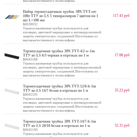
высококачественного полиолефина.
Набор термоусадочных трубок ЭРА TYT-set-
117.43 руб
100r ТТУ нг-LS 5 типоразмеров 7 цветов по 1
шт L=100 мм
Б0038932
Термоусаживаемая трубка используется для
изоляции, цветовой маркировки и антикоррозионной
защиты электрических соединений.Изготовлена из
высококачественного полиолефина.
Термоусадочная трубка ЭРА TYT-4/2-w-1m
17.08 руб
ТТУ нг-LS 6/3 черная в отрезках по 1 м
Б0045188
Термоусаживаемая трубка используется для
изоляции, цветовой маркировки и антикоррозионной
защиты электрических соединений.Изготовлена из
высококачественного полиолефина.
Термоусадочная трубка ЭРА TYT-12/6-b-1m
35.23 руб
ТТУ нг-LS 14/7 белая в отрезках по 1 м
Б0045195
Термоусаживаемая трубка используется для
изоляции, цветовой маркировки и антикоррозионной
защиты электрических соединений.Изготовлена из
высококачественного полиолефина.
Термоусадочная трубка ЭРА TYT-14/7-b-1m
52.31 руб
ТТУ нг-LS 20/10 белая в отрезках по 1 м
Б0045199
Термоусаживаемая трубка используется для