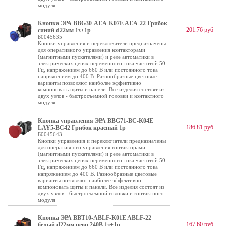
модуля
Кнопка ЭРА BBG30-AEA-K07E AEА-22 Грибок
201.76 руб
синий d22мм 1з+1р
Б0045635
Кнопки управления и переключатели предназначены
для оперативного управления контакторами
(магнитными пускателями) и реле автоматики в
электрических цепях переменного тока частотой 50
Гц, напряжением до 660 В или постоянного тока
напряжением до 400 В. Разнообразные цветовые
варианты позволяют наиболее эффективно
компоновать щиты и панели. Все изделия состоят из
двух узлов - быстросъемной головки и контактного
модуля
Кнопка управления ЭРА BBG71-BC-K04E
186.81 руб
LAY5-BC42 Грибок красный 1р
Б0045643
Кнопки управления и переключатели предназначены
для оперативного управления контакторами
(магнитными пускателями) и реле автоматики в
электрических цепях переменного тока частотой 50
Гц, напряжением до 660 В или постоянного тока
напряжением до 400 В. Разнообразные цветовые
варианты позволяют наиболее эффективно
компоновать щиты и панели. Все изделия состоят из
двух узлов - быстросъемной головки и контактного
модуля
Кнопка ЭРА BBT10-ABLF-K01E ABLF-22
167.60 руб
белый d22мм неон 240В 1з+1р