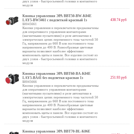
двух узлов - быстросъемной головки и контактного
модуля
Кнопка управления ЭРА BBT50-BW-K04E
438.74 руб
LAY5-BW3461 с подсветкой красный 1з
Б0045661
Кнопки управления и переключатели предназначены
для оперативного управления контакторами
(магнитными пускателями) и реле автоматики в
электрических цепях переменного тока частотой 50
Гц, напряжением до 660 В или постоянного тока
напряжением до 400 В. Разнообразные цветовые
варианты позволяют наиболее эффективно
компоновать щиты и панели. Все изделия состоят из
двух узлов - быстросъемной головки и контактного
модуля
Кнопка управления ЭРА BBT60-BA-K04E
251.93 руб
LAY5-BA41 без подсветки красная 1з
Б0045666
Кнопки управления и переключатели предназначены
для оперативного управления контакторами
(магнитными пускателями) и реле автоматики в
электрических цепях переменного тока частотой 50
Гц, напряжением до 660 В или постоянного тока
напряжением до 400 В. Разнообразные цветовые
варианты позволяют наиболее эффективно
компоновать щиты и панели. Все изделия состоят из
двух узлов - быстросъемной головки и контактного
модуля
Кнопка управления ЭРА BBT70-BL-K06E