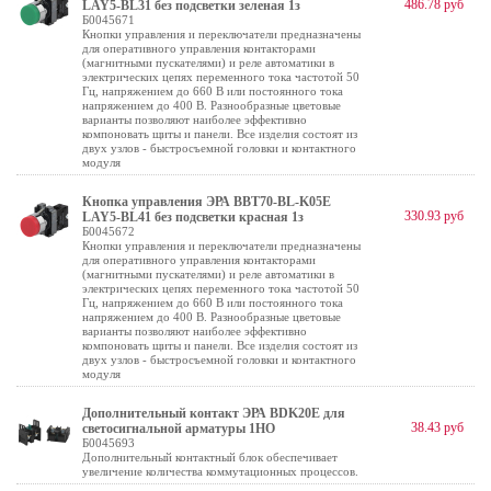
486.78 руб
LAY5-BL31 без подсветки зеленая 1з
Б0045671
Кнопки управления и переключатели предназначены
для оперативного управления контакторами
(магнитными пускателями) и реле автоматики в
электрических цепях переменного тока частотой 50
Гц, напряжением до 660 В или постоянного тока
напряжением до 400 В. Разнообразные цветовые
варианты позволяют наиболее эффективно
компоновать щиты и панели. Все изделия состоят из
двух узлов - быстросъемной головки и контактного
модуля
Кнопка управления ЭРА BBT70-BL-K05E
330.93 руб
LAY5-BL41 без подсветки красная 1з
Б0045672
Кнопки управления и переключатели предназначены
для оперативного управления контакторами
(магнитными пускателями) и реле автоматики в
электрических цепях переменного тока частотой 50
Гц, напряжением до 660 В или постоянного тока
напряжением до 400 В. Разнообразные цветовые
варианты позволяют наиболее эффективно
компоновать щиты и панели. Все изделия состоят из
двух узлов - быстросъемной головки и контактного
модуля
Дополнительный контакт ЭРА BDK20E для
38.43 руб
светосигнальной арматуры 1НО
Б0045693
Дополнительный контактный блок обеспечивает
увеличение количества коммутационных процессов.