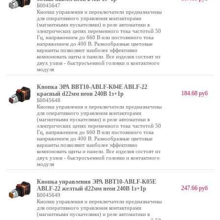
Б0045647
Кнопки управления и переключатели предназначены
для оперативного управления контакторами
(магнитными пускателями) и реле автоматики в
электрических цепях переменного тока частотой 50
Гц, напряжением до 660 В или постоянного тока
напряжением до 400 В. Разнообразные цветовые
варианты позволяют наиболее эффективно
компоновать щиты и панели. Все изделия состоят из
двух узлов - быстросъемной головки и контактного
модуля
Кнопка ЭРА BBT10-ABLF-K04E ABLF-22
184.68 руб
красный d22мм неон 240В 1з+1р
Б0045648
Кнопки управления и переключатели предназначены
для оперативного управления контакторами
(магнитными пускателями) и реле автоматики в
электрических цепях переменного тока частотой 50
Гц, напряжением до 660 В или постоянного тока
напряжением до 400 В. Разнообразные цветовые
варианты позволяют наиболее эффективно
компоновать щиты и панели. Все изделия состоят из
двух узлов - быстросъемной головки и контактного
модуля
Кнопка управления ЭРА BBT10-ABLF-K05E
247.66 руб
ABLF-22 желтый d22мм неон 240В 1з+1р
Б0045649
Кнопки управления и переключатели предназначены
для оперативного управления контакторами
(магнитными пускателями) и реле автоматики в