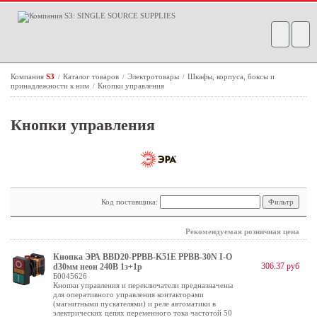
Компания
S3
Каталог товаров
Электротовары
Шкафы, корпуса, боксы и
/
/
/
принадлежности к ним
Кнопки управления
/
Кнопки управления
Код поставщика:
Рекомендуемая розничная цена
Кнопка ЭРА BBD20-PPBB-K51E РPВВ-30N I-O
306.37 руб
d30мм неон 240В 1з+1р
Б0045626
Кнопки управления и переключатели предназначены
для оперативного управления контакторами
(магнитными пускателями) и реле автоматики в
электрических цепях переменного тока частотой 50