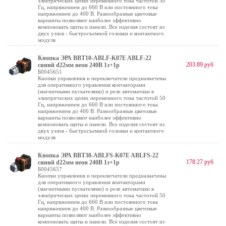
электрических цепях переменного тока частотой 50
Гц, напряжением до 660 В или постоянного тока
напряжением до 400 В. Разнообразные цветовые
варианты позволяют наиболее эффективно
компоновать щиты и панели. Все изделия состоят из
двух узлов - быстросъемной головки и контактного
модуля
Кнопка ЭРА BBT10-ABLF-K07E ABLF-22
203.89 руб
синий d22мм неон 240В 1з+1р
Б0045651
Кнопки управления и переключатели предназначены
для оперативного управления контакторами
(магнитными пускателями) и реле автоматики в
электрических цепях переменного тока частотой 50
Гц, напряжением до 660 В или постоянного тока
напряжением до 400 В. Разнообразные цветовые
варианты позволяют наиболее эффективно
компоновать щиты и панели. Все изделия состоят из
двух узлов - быстросъемной головки и контактного
модуля
Кнопка ЭРА BBT30-ABLFS-K07E ABLFS-22
178.27 руб
синий d22мм неон 240В 1з+1р
Б0045657
Кнопки управления и переключатели предназначены
для оперативного управления контакторами
(магнитными пускателями) и реле автоматики в
электрических цепях переменного тока частотой 50
Гц, напряжением до 660 В или постоянного тока
напряжением до 400 В. Разнообразные цветовые
варианты позволяют наиболее эффективно
компоновать щиты и панели. Все изделия состоят из