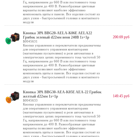
Гц, напряжением до 660 В или постоянного тока
напряжением до 400 В. Разнообразные цветовые
варианты позволяют наиболее эффективно
компоновать щиты и панели. Все изделия состоят из
двух узлов - быстросъемной головки и контактного
модуля
Кнопка ЭРА BBG20-AELA-K06E AELA22
200.69 руб
Грибок зеленый d22мм неон 240В 1з+1р
Б0045631
Кнопки управления и переключатели предназначены
для оперативного управления контакторами
(магнитными пускателями) и реле автоматики в
электрических цепях переменного тока частотой 50
Гц, напряжением до 660 В или постоянного тока
напряжением до 400 В. Разнообразные цветовые
варианты позволяют наиболее эффективно
компоновать щиты и панели. Все изделия состоят из
двух узлов - быстросъемной головки и контактного
модуля
Кнопка ЭРА BBG30-AEA-K05E AEА-22 Грибок
149.45 руб
желтый d22мм 1з+1р
Б0045633
Кнопки управления и переключатели предназначены
для оперативного управления контакторами
(магнитными пускателями) и реле автоматики в
электрических цепях переменного тока частотой 50
Гц, напряжением до 660 В или постоянного тока
напряжением до 400 В. Разнообразные цветовые
варианты позволяют наиболее эффективно
компоновать щиты и панели. Все изделия состоят из
двух узлов - быстросъемной головки и контактного