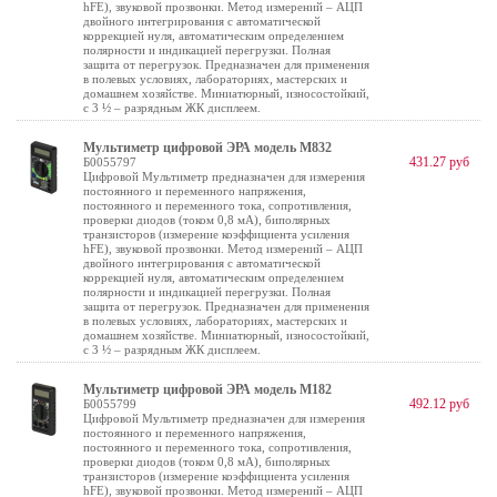
hFE), звуковой прозвонки. Метод измерений – АЦП
двойного интегрирования с автоматической
коррекцией нуля, автоматическим определением
полярности и индикацией перегрузки. Полная
защита от перегрузок. Предназначен для применения
в полевых условиях, лабораториях, мастерских и
домашнем хозяйстве. Миниатюрный, износостойкий,
с 3 ½ – разрядным ЖК дисплеем.
Мультиметр цифровой ЭРА модель M832
431.27 руб
Б0055797
Цифровой Мультиметр предназначен для измерения
постоянного и переменного напряжения,
постоянного и переменного тока, сопротивления,
проверки диодов (током 0,8 мА), биполярных
транзисторов (измерение коэффициента усиления
hFE), звуковой прозвонки. Метод измерений – АЦП
двойного интегрирования с автоматической
коррекцией нуля, автоматическим определением
полярности и индикацией перегрузки. Полная
защита от перегрузок. Предназначен для применения
в полевых условиях, лабораториях, мастерских и
домашнем хозяйстве. Миниатюрный, износостойкий,
с 3 ½ – разрядным ЖК дисплеем.
Мультиметр цифровой ЭРА модель M182
492.12 руб
Б0055799
Цифровой Мультиметр предназначен для измерения
постоянного и переменного напряжения,
постоянного и переменного тока, сопротивления,
проверки диодов (током 0,8 мА), биполярных
транзисторов (измерение коэффициента усиления
hFE), звуковой прозвонки. Метод измерений – АЦП