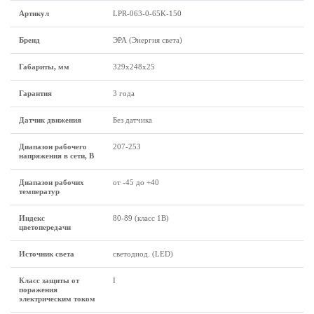
Артикул
LPR-063-0-65K-150
Бренд
ЭРА (Энергия света)
Габариты, мм
329х248х25
Гарантия
3 года
Датчик движения
Без датчика
Диапазон рабочего
207-253
напряжения в сети, В
Диапазон рабочих
от -45 до +40
температур
Индекс
80-89 (класс 1B)
цветопередачи
Источник света
светодиод. (LED)
Класс защиты от
I
поражения
электрическим током