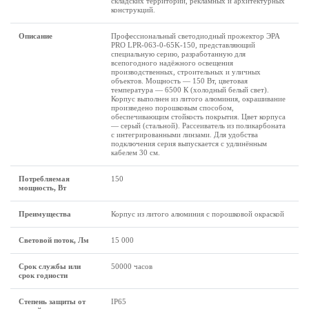
складских территорий, рекламных и архитектурных
конструкций.
Описание
Профессиональный светодиодный прожектор ЭРА
PRO LPR-063-0-65K-150, представляющий
специальную серию, разработанную для
всепогодного надёжного освещения
производственных, строительных и уличных
объектов. Мощность — 150 Вт, цветовая
температура — 6500 К (холодный белый свет).
Корпус выполнен из литого алюминия, окрашивание
произведено порошковым способом,
обеспечивающим стойкость покрытия. Цвет корпуса
— серый (стальной). Рассеиватель из поликарбоната
с интегрированными линзами. Для удобства
подключения серия выпускается с удлинённым
кабелем 30 см.
Потребляемая
150
мощность, Вт
Преимущества
Корпус из литого алюминия с порошковой окраской
Световой поток, Лм
15 000
Срок службы или
50000 часов
срок годности
Степень защиты от
IP65