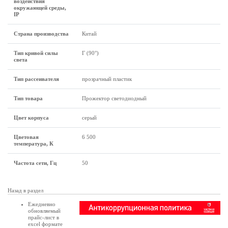
воздействия
окружающей среды,
IP
Страна производства
Китай
Тип кривой силы
Г (90°)
света
Тип рассеивателя
прозрачный пластик
Тип товара
Прожектор светодиодный
Цвет корпуса
серый
Цветовая
6 500
температура, К
Частота сети, Гц
50
Назад в раздел
Ежедневно
обновляемый
прайс-лист в
excel формате