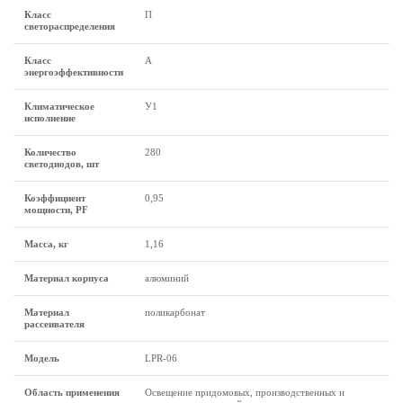
Класс
П
светораспределения
Класс
А
энергоэффективности
Климатическое
У1
исполнение
Количество
280
светодиодов, шт
Коэффициент
0,95
мощности, PF
Масса, кг
1,16
Материал корпуса
алюминий
Материал
поликарбонат
рассеивателя
Модель
LPR-06
Область применения
Освещение придомовых, производственных и