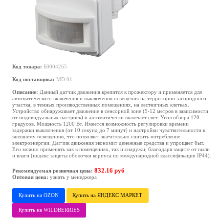
Код товара:
Б0004265
Код поставщика:
MD 01
Описание:
Данный датчик движения крепится к прожектору и применяется для
автоматического включения и выключения освещения на территории загородного
участка, в темных производственных помещениях, на лестничных клетках.
Устройство обнаруживает движение в сенсорной зоне (5-12 метров в зависимости
от индивидуальных настроек) и автоматически включает свет. Угол обзора 120
градусов. Мощность 1200 Вт. Имеется возможность регулировки времени
задержки выключения (от 10 секунд до 7 минут) и настройки чувствительности к
внешнему освещению, что позволяет значительно снизить потребление
электроэнергии. Датчик движения экономит денежные средства и упрощает быт.
Его можно применять как в помещениях, так и снаружи, благодаря защите от пыли
и влаги (индекс защиты оболочки корпуса по международной классификации IP44).
832.16 руб
Рекомендуемая розничная цена:
Оптовая цена:
узнать у менеджера
Купить на OZON
Купить на ЯНДЕКС МАРКЕТ
Купить на WILDBERRIES