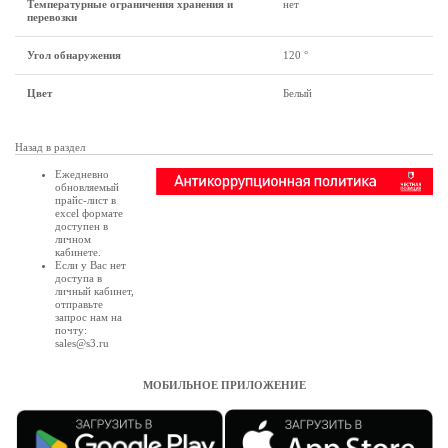
Температурные ограничения хранения и
нет
перевозки
Угол обнаружения
120 °
Цвет
Белый
Назад в раздел
Ежедневно
обновляемый
прайс-лист в
excel формате
доступен в
личном
кабинете
.
Если у Вас нет
доступа в
личный кабинет
,
отправьте
запрос нам на
почту:
sales@s3.ru
МОБИЛЬНОЕ ПРИЛОЖЕНИЕ