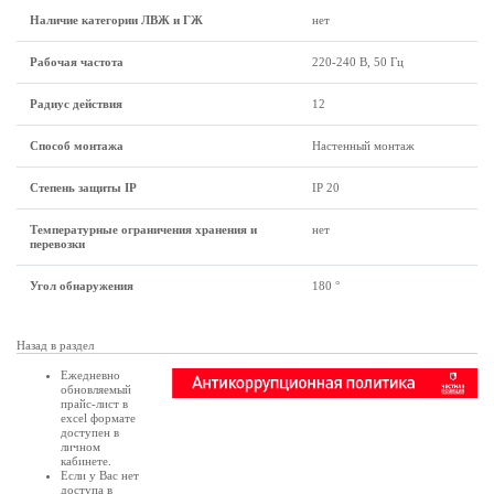
Наличие категории ЛВЖ и ГЖ
нет
Рабочая частота
220-240 В, 50 Гц
Радиус действия
12
Способ монтажа
Настенный монтаж
Степень защиты IP
IP 20
Температурные ограничения хранения и
нет
перевозки
Угол обнаружения
180 °
Назад в раздел
Ежедневно
обновляемый
прайс-лист в
excel формате
доступен в
личном
кабинете
.
Если у Вас нет
доступа в