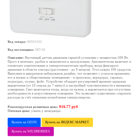
Код товара:
Б0004260
Код поставщика:
MD 08
Описание:
Настенный датчик движения скрытой установки с мощностью 500 Вт.
Прост в монтаже, удобен и экономичен в эксплуатации. Автоматически включает и
отключает осветительные и электротехнические приборы, когда фиксирует
движение в области сенсора (расстояние - до 9 метров). Угол охвата 160 градусов.
Выполнен в аккуратном нейтральном дизайне, что позволяет с успехом применять
его в жилых и общественных помещениях - в прихожих, коридорах, гаражах,
подъездах, холлах, фойе. Устройство обладает регулировкой времени задержки
выключения (от 10 секунд до 7 минут) и настройкой чувствительности к внешнему
освещению. Свет включается тогда, когда он нужен, и выключается при отсутствии
необходимости в искусственном освещении. Это позволяет существенно сократить
расходы за счёт снижения потребления электроэнергии.
916.77 руб
Рекомендуемая розничная цена:
Оптовая цена:
узнать у менеджера
Купить на OZON
Купить на ЯНДЕКС МАРКЕТ
Купить на WILDBERRIES