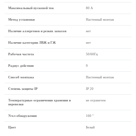
Максимальный пусковой ток
80 А
Метод установки
Настенный монтаж
Наличие аллергенов и резких запахов
нет
Наличие категории ЛВЖ и ГЖ
нет
Рабочая частота
50/60Гц
Радиус действия
9
Способ монтажа
Настенный монтаж
Степень защиты IP
IP 20
Температурные ограничения хранения и
не ограничен
перевозки
Угол обнаружения
160 °
Цвет
Белый