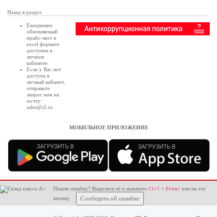
Назад в раздел
Ежедневно
обновляемый
прайс-лист в
excel формате
доступен в
личном
кабинете
.
Если у Вас нет
доступа в
личный кабинет
,
отправьте
запрос нам на
почту:
sales@s3.ru
МОБИЛЬНОЕ ПРИЛОЖЕНИЕ
Нашли ошибку? Выделите её и нажмите
+
или на эту
Ctrl
Enter
кнопку
Сообщить об ошибке