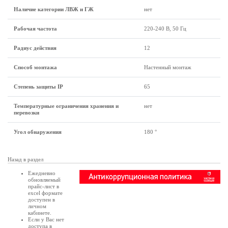
Наличие категории ЛВЖ и ГЖ
нет
Рабочая частота
220-240 В, 50 Гц
Радиус действия
12
Способ монтажа
Настенный монтаж
Степень защиты IP
65
Температурные ограничения хранения и
нет
перевозки
Угол обнаружения
180 °
Назад в раздел
Ежедневно
обновляемый
прайс-лист в
excel формате
доступен в
личном
кабинете
.
Если у Вас нет
доступа в