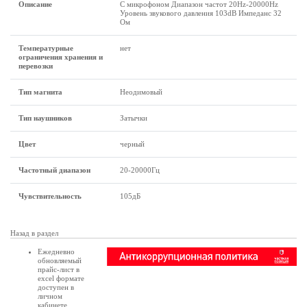
Описание
С микрофоном Диапазон частот 20Hz-20000Hz
Уровень звукового давления 103dB Импеданс 32
Ом
Температурные
нет
ограничения хранения и
перевозки
Тип магнита
Неодимовый
Тип наушников
Затычки
Цвет
черный
Частотный диапазон
20-20000Гц
Чувствительность
105дБ
Назад в раздел
Ежедневно
обновляемый
прайс-лист в
excel формате
доступен в
личном
кабинете
.