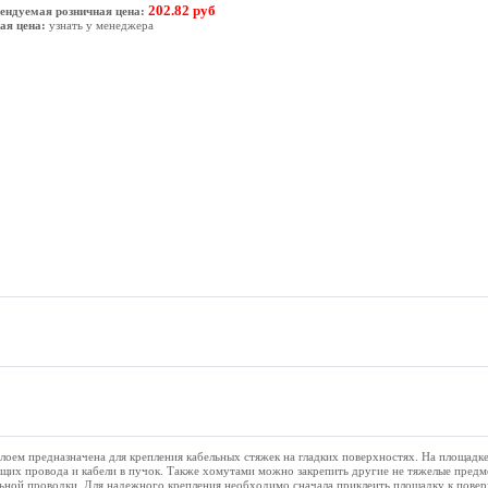
202.82 руб
ендуемая розничная цена:
ая цена:
узнать у менеджера
оем предназначена для крепления кабельных стяжек на гладких поверхностях. На площадк
ющих провода и кабели в пучок. Также хомутами можно закрепить другие не тяжелые пред
ьной проводки. Для надежного крепления необходимо сначала приклеить площадку к повер