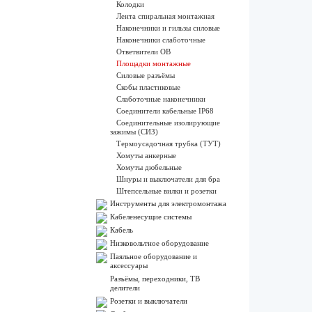
Колодки
Лента спиральная монтажная
Наконечники и гильзы силовые
Наконечники слаботочные
Ответвители ОВ
Площадки монтажные
Силовые разъёмы
Скобы пластиковые
Слаботочные наконечники
Соединители кабельные IP68
Соединительные изолирующие
зажимы (СИЗ)
Термоусадочная трубка (ТУТ)
Хомуты анкерные
Хомуты дюбельные
Шнуры и выключатели для бра
Штепсельные вилки и розетки
Инструменты для электромонтажа
Кабеленесущие системы
Кабель
Низковольтное оборудование
Паяльное оборудование и
аксессуары
Разъёмы, переходники, ТВ
делители
Розетки и выключатели