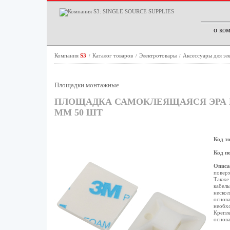
о ко
Компания
S3
Каталог товаров
Электротовары
Аксессуары для э
/
/
/
Площадки монтажные
ПЛОЩАДКА САМОКЛЕЯЩАЯСЯ ЭРА NO
ММ 50 ШТ
Код т
Код п
Описа
поверх
Также
кабель
нескол
основа
необхо
Крепле
основа