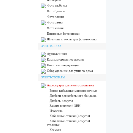
Фотоальбомы
Фотобумага
Фотопленка
Фоторамки
Фотохимия
Цифровые фотокиоски
Штативы и чехлы для фототехники
ЭЛЕКТРОНИКА
Аудиотехника
Компьютерная переферия
Носители информации
Оборудование для умного дома
ЭЛЕКТРОТОВАРЫ
Аксессуары для электромонтажа
Бирки кабельные маркировочные
Дюбели для кабельного бандажа
Дюбель-хомуты
Зажим винтовой ЗВИ
Изолента
Кабельные стяжки (хомуты)
Кабельные стяжки (хомуты)
стальные
Клеммы