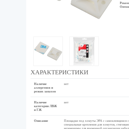
Реком
Оптов
ХАРАКТЕРИСТИКИ
Наличие
нет
аллергенов и
резких запахов
Наличие
нет
категории ЛВЖ
и ГЖ
Описание
Площадки под хомуты ЭРА с самоклеящимся сл
специальные крепления для хомутов, стягива
незаменимы для временной организации кабел