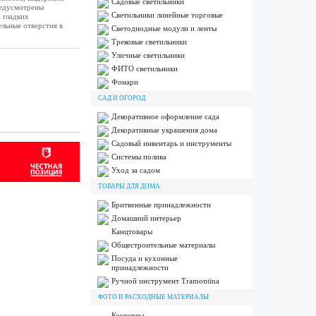
Садовые светильники
редусмотрены
Светильники линейные торговые
 гладких
ельные отверстия в
Светодиодные модули и ленты
Трековые светильники
Уличные светильники
ФИТО светильники
Фонари
САД И ОГОРОД
Декоративное оформление сада
Декоративные украшения дома
Садовый инвентарь и инструменты
Системы полива
Уход за садом
ТОВАРЫ ДЛЯ ДОМА
Бритвенные принадлежности
Домашний интерьер
Канцтовары
Общестроительные материалы
Посуда и кухонные
принадлежности
Ручной инструмент Tramontina
ФОТО И РАСХОДНЫЕ МАТЕРИАЛЫ
Конверты