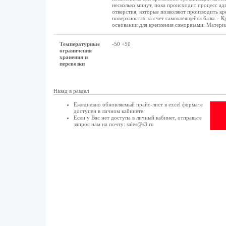
несколько минут, пока происходит процесс а
отверстия, которые позволяют производить кр
поверхностях за счет самоклеящейся базы. - К
основании для крепления саморезами. Материа
Температурные
-50 +50
ограничения
хранения и
перевозки
Назад в раздел
Ежедневно обновляемый прайс-лист в excel формате
доступен в
личном кабинете
.
Если у Вас нет доступа в
личный кабинет
, отправьте
запрос нам на почту:
sales@s3.ru