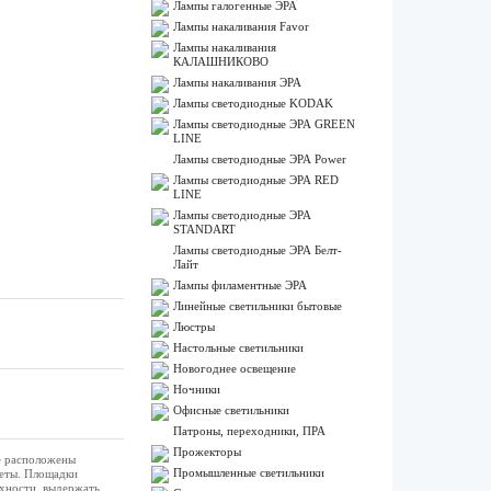
Лампы галогенные ЭРА
Лампы накаливания Favor
Лампы накаливания
КАЛАШНИКОВО
Лампы накаливания ЭРА
Лампы светодиодные KODAK
Лампы светодиодные ЭРА GREEN
LINE
Лампы светодиодные ЭРА Power
Лампы светодиодные ЭРА RED
LINE
Лампы светодиодные ЭРА
STANDART
Лампы светодиодные ЭРА Белт-
Лайт
Лампы филаментные ЭРА
Линейные светильники бытовые
Люстры
Настольные светильники
Новогоднее освещение
Ночники
Офисные светильники
Патроны, переходники, ПРА
Прожекторы
е расположены
Промышленные светильники
меты. Площадки
хности, выдержать