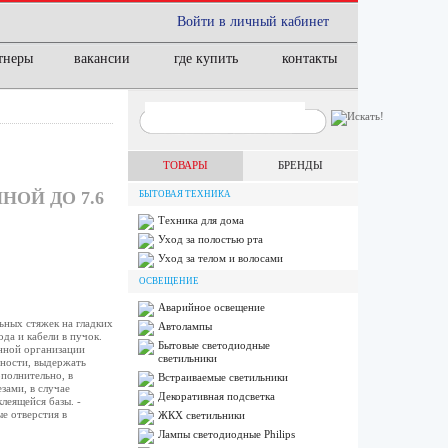
Войти в личный кабинет
тнеры
вакансии
где купить
контакты
ТОВАРЫ
БРЕНДЫ
НОЙ ДО 7.6
БЫТОВАЯ ТЕХНИКА
Техника для дома
Уход за полостью рта
Уход за телом и волосами
ОСВЕЩЕНИЕ
Аварийное освещение
ьных стяжек на гладких
Автолампы
да и кабели в пучок.
Бытовые светодиодные
нной организации
светильники
хности, выдержать
полнительно, в
Встраиваемые светильники
зами, в случае
Декоративная подсветка
леящейся базы. -
е отверстия в
ЖКХ светильники
Лампы cветодиодные Philips