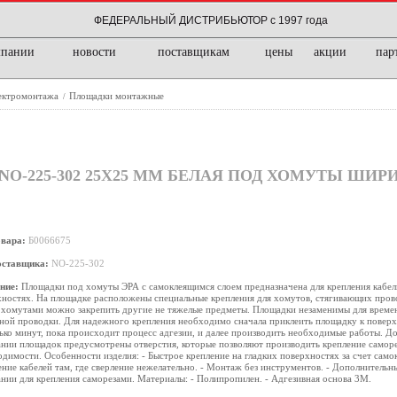
ФЕДЕРАЛЬНЫЙ ДИСТРИБЬЮТОР с 1997 года
мпании
новости
поставщикам
цены
акции
пар
лектромонтажа
Площадки монтажные
/
-225-302 25Х25 ММ БЕЛАЯ ПОД ХОМУТЫ ШИРИ
овара:
Б0066675
оставщика:
NO-225-302
ние:
Площадки под хомуты ЭРА с самоклеящимся слоем предназначена для крепления кабел
ностях. На площадке расположены специальные крепления для хомутов, стягивающих прово
 хомутами можно закрепить другие не тяжелые предметы. Площадки незаменимы для време
ной проводки. Для надежного крепления необходимо сначала приклеить площадку к повер
ько минут, пока происходит процесс адгезии, и далее производить необходимые работы. До
нии площадок предусмотрены отверстия, которые позволяют производить крепление саморе
димости. Особенности изделия: - Быстрое крепление на гладких поверхностях за счет самок
ние кабелей там, где сверление нежелательно. - Монтаж без инструментов. - Дополнительны
нии для крепления саморезами. Материалы: - Полипропилен. - Адгезивная основа 3М.