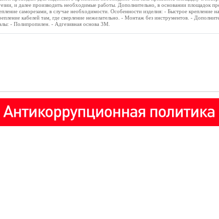
дгезии, и далее производить необходимые работы. Дополнительно, в основании площадок п
епление саморезами, в случае необходимости. Особенности изделия: - Быстрое крепление на
репление кабелей там, где сверление нежелательно. - Монтаж без инструментов. - Дополнит
лы: - Полипропилен. - Адгезивная основа 3М.