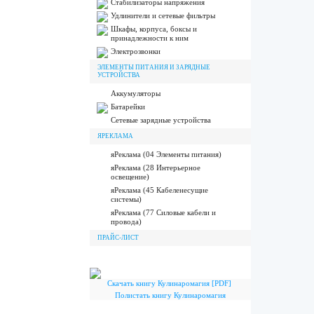
Стабилизаторы напряжения
Удлинители и сетевые фильтры
Шкафы, корпуса, боксы и
принадлежности к ним
Электрозвонки
ЭЛЕМЕНТЫ ПИТАНИЯ И ЗАРЯДНЫЕ
УСТРОЙСТВА
Аккумуляторы
Батарейки
Сетевые зарядные устройства
ЯРЕКЛАМА
яРеклама (04 Элементы питания)
яРеклама (28 Интерьерное
освещение)
яРеклама (45 Кабеленесущие
системы)
яРеклама (77 Силовые кабели и
провода)
ПРАЙС-ЛИСТ
Скачать книгу Кулинаромагия [PDF]
Полистать книгу Кулинаромагия