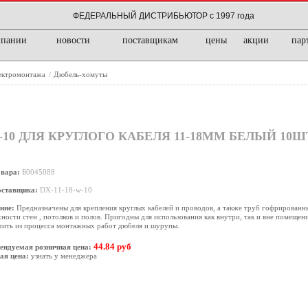
ФЕДЕРАЛЬНЫЙ ДИСТРИБЬЮТОР с 1997 года
мпании
новости
поставщикам
цены
акции
пар
лектромонтажа
Дюбель-хомуты
/
-10 ДЛЯ КРУГЛОГО КАБЕЛЯ 11-18ММ БЕЛЫЙ 10Ш
овара:
Б0045088
оставщика:
DX-11-18-w-10
ние:
Предназначены для крепления круглых кабелей и проводов, а также труб гофрированны
ности стен , потолков и полов. Пригодны для использования как внутри, так и вне помещен
чить из процесса монтажных работ дюбеля и шурупы.
44.84 руб
ендуемая розничная цена:
ая цена:
узнать у менеджера