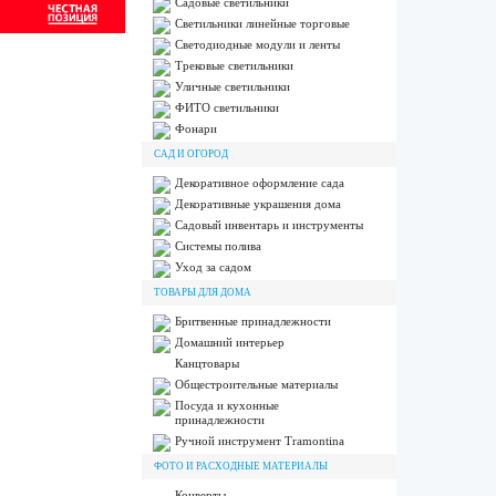
Садовые светильники
Светильники линейные торговые
Светодиодные модули и ленты
Трековые светильники
Уличные светильники
ФИТО светильники
Фонари
САД И ОГОРОД
Декоративное оформление сада
Декоративные украшения дома
Садовый инвентарь и инструменты
Системы полива
Уход за садом
ТОВАРЫ ДЛЯ ДОМА
Бритвенные принадлежности
Домашний интерьер
Канцтовары
Общестроительные материалы
Посуда и кухонные
принадлежности
Ручной инструмент Tramontina
ФОТО И РАСХОДНЫЕ МАТЕРИАЛЫ
Конверты