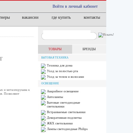
Войти в личный кабинет
тнеры
вакансии
где купить
контакты
ТОВАРЫ
БРЕНДЫ
Т
БЫТОВАЯ ТЕХНИКА
Техника для дома
Уход за полостью рта
Уход за телом и волосами
ОСВЕЩЕНИЕ
х и металлорукава к
Аварийное освещение
ия. Позволяют
Автолампы
Бытовые светодиодные
светильники
Встраиваемые светильники
Декоративная подсветка
ЖКХ светильники
Лампы cветодиодные Philips