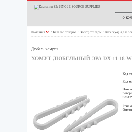
о ко
Компания
S3
Каталог товаров
Электротовары
Аксессуары для э
/
/
/
Дюбель-хомуты
ХОМУТ ДЮБЕЛЬНЫЙ ЭРА DX-11-18-W
Код т
Код п
Описа
поверх
исклю
Реком
Оптов