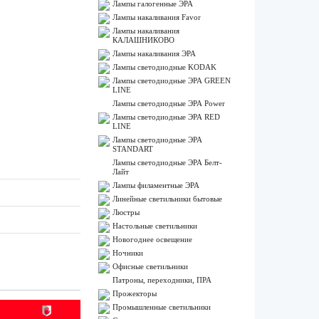
Лампы галогенные ЭРА
Лампы накаливания Favor
Лампы накаливания
КАЛАШНИКОВО
Лампы накаливания ЭРА
Лампы светодиодные KODAK
Лампы светодиодные ЭРА GREEN
LINE
Лампы светодиодные ЭРА Power
Лампы светодиодные ЭРА RED
LINE
Лампы светодиодные ЭРА
STANDART
Лампы светодиодные ЭРА Белт-
Лайт
Лампы филаментные ЭРА
Линейные светильники бытовые
Люстры
Настольные светильники
Новогоднее освещение
Ночники
Офисные светильники
Патроны, переходники, ПРА
Прожекторы
Промышленные светильники