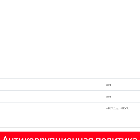
нет
нет
-40°С до +85°С