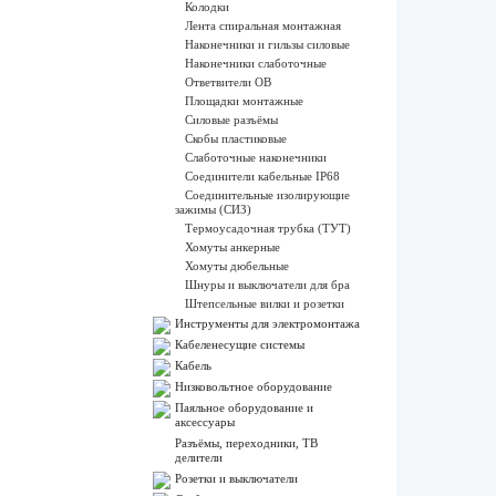
Колодки
Лента спиральная монтажная
Наконечники и гильзы силовые
Наконечники слаботочные
Ответвители ОВ
Площадки монтажные
Силовые разъёмы
Скобы пластиковые
Слаботочные наконечники
Соединители кабельные IP68
Соединительные изолирующие
зажимы (СИЗ)
Термоусадочная трубка (ТУТ)
Хомуты анкерные
Хомуты дюбельные
Шнуры и выключатели для бра
Штепсельные вилки и розетки
Инструменты для электромонтажа
Кабеленесущие системы
Кабель
Низковольтное оборудование
Паяльное оборудование и
аксессуары
Разъёмы, переходники, ТВ
делители
Розетки и выключатели