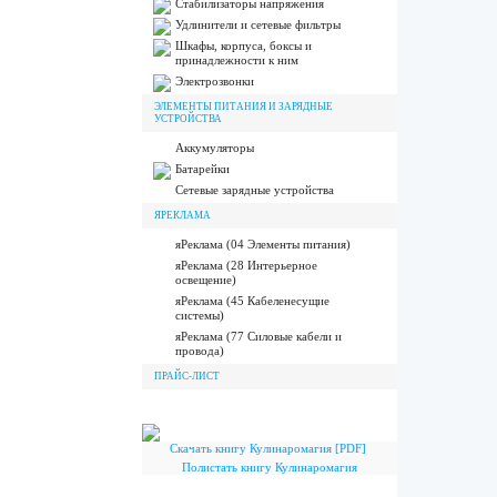
Стабилизаторы напряжения
Удлинители и сетевые фильтры
Шкафы, корпуса, боксы и
принадлежности к ним
Электрозвонки
ЭЛЕМЕНТЫ ПИТАНИЯ И ЗАРЯДНЫЕ
УСТРОЙСТВА
Аккумуляторы
Батарейки
Сетевые зарядные устройства
ЯРЕКЛАМА
яРеклама (04 Элементы питания)
яРеклама (28 Интерьерное
освещение)
яРеклама (45 Кабеленесущие
системы)
яРеклама (77 Силовые кабели и
провода)
ПРАЙС-ЛИСТ
Скачать книгу Кулинаромагия [PDF]
Полистать книгу Кулинаромагия