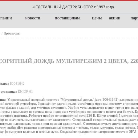
ФЕДЕРАЛЬНЫЙ ДИСТРИБЬЮТОР с 1997 года
мпании
новости
поставщикам
цены
акции
пар
е
Проекторы
/
ЕОРИТНЫЙ ДОЖДЬ МУЛЬТИРЕЖИМ 2 ЦВЕТА, 220V
овара:
Б0041642
оставщика:
ENIOP-01
ние:
Универсальный лазерный проектор "Метеоритный дождь" (арт. Б0041642) для праздник
ой вечерней атмосферы. Защищён от влаги и пыли, устойчив к морозам, поэтому с успехом
тки фасадов зданий, для уличных вечеринок. Удобно устанавливается в снег, грунт или на
ность: в комплекте подставка-пика и широкое устойчивое основание с пазами для болтов. К
рочного пластика. Работает прибор от стандартной сети 220 В. Шнур длиной 5 метров поз
ор на значительном расстоянии от электросети. Специальный соединительный разъём даёт
нительно наращивать провод при помощи удлинителей. С помощью пульта дистанционного 
лект, выбирайте режимы: анимированные метеоры + звёзды, только метеоры, только звёзды. 
ку формируют красные и зелёные лучи. Создавайте праздничное настроение вместе с ЭРА!