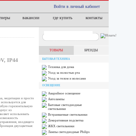
Войти в личный кабинет
тнеры
вакансии
где купить
контакты
ТОВАРЫ
БРЕНДЫ
, IP44
БЫТОВАЯ ТЕХНИКА
Техника для дома
Уход за полостью рта
Уход за телом и волосами
ОСВЕЩЕНИЕ
Аварийное освещение
а, медитации и просто
Автолампы
 используется для
Бытовые светодиодные
 любую горизонтальную
светильники
орпус из
воляет использовать
Встраиваемые светильники
 возможность
Декоративная подсветка
управления, входящего
Проекция двухцветная:
ЖКХ светильники
Лампы cветодиодные Philips