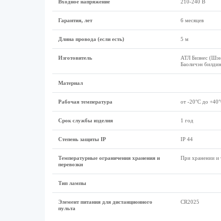
Входное напряжение
210-240 В
Гарантия, лет
6 месяцев
Длина провода (если есть)
5 м
Изготовитель
АТЛ Бизнес (Шэн
Баоличэн билдин
Материал
Рабочая температура
от -20°С до +40
Срок службы изделия
1 год
Степень защиты IP
IP 44
Температурные ограничения хранения и
При хранении и 
перевозки
Тип лампы
Элемент питания для дистанционного
CR2025
пульта