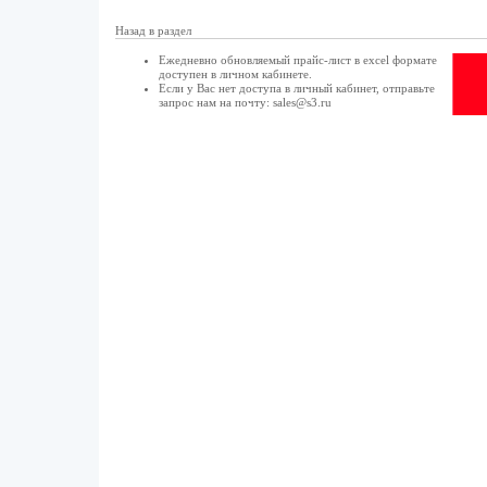
Назад в раздел
Ежедневно обновляемый прайс-лист в excel формате
доступен в
личном кабинете
.
Если у Вас нет доступа в
личный кабинет
, отправьте
запрос нам на почту:
sales@s3.ru