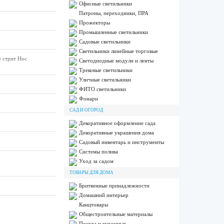
Офисные светильники
Патроны, переходники, ПРА
Прожекторы
Промышленные светильники
Садовые светильники
Светильники линейные торговые
е стрит Нос
Светодиодные модули и ленты
Трековые светильники
Уличные светильники
ФИТО светильники
Фонари
САД И ОГОРОД
Декоративное оформление сада
Декоративные украшения дома
Садовый инвентарь и инструменты
Системы полива
Уход за садом
ТОВАРЫ ДЛЯ ДОМА
Бритвенные принадлежности
Домашний интерьер
Канцтовары
Общестроительные материалы
Посуда и кухонные