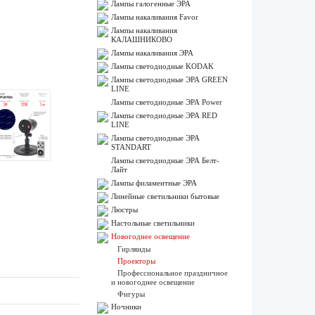
Лампы галогенные ЭРА
Лампы накаливания Favor
Лампы накаливания
КАЛАШНИКОВО
Лампы накаливания ЭРА
Лампы светодиодные KODAK
Лампы светодиодные ЭРА GREEN
LINE
Лампы светодиодные ЭРА Power
Лампы светодиодные ЭРА RED
LINE
Лампы светодиодные ЭРА
STANDART
Лампы светодиодные ЭРА Белт-
Лайт
Лампы филаментные ЭРА
Линейные светильники бытовые
Люстры
Настольные светильники
Новогоднее освещение
Гирлянды
Проекторы
Профессиональное праздничное
и новогоднее освещение
Фигуры
Ночники