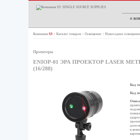
о ко
Компания
S3
Каталог товаров
Освещение
Новогоднее освещени
/
/
/
Проекторы
ENIOP-01 ЭРА ПРОЕКТОР LASER МЕТ
(16/288)
Код т
Код п
Описа
приятн
подсве
поверх
удароп
проект
допол
в комп
картин