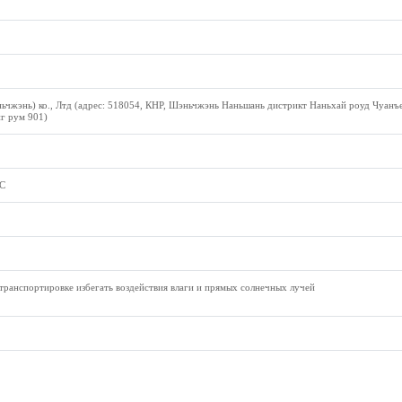
ьчжэнь) ко., Лтд (адрес: 518054, КНР, Шэньчжэнь Наньшань дистрикт Наньхай роуд Чуанъ
г рум 901)
°С
транспортировке избегать воздействия влаги и прямых солнечных лучей