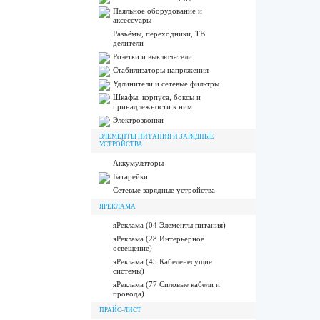
Паяльное оборудование и
аксессуары
Разъёмы, переходники, ТВ
делители
Розетки и выключатели
Стабилизаторы напряжения
Удлинители и сетевые фильтры
Шкафы, корпуса, боксы и
принадлежности к ним
Электрозвонки
ЭЛЕМЕНТЫ ПИТАНИЯ И ЗАРЯДНЫЕ
УСТРОЙСТВА
Аккумуляторы
Батарейки
Сетевые зарядные устройства
ЯРЕКЛАМА
яРеклама (04 Элементы питания)
яРеклама (28 Интерьерное
освещение)
яРеклама (45 Кабеленесущие
системы)
яРеклама (77 Силовые кабели и
провода)
ПРАЙС-ЛИСТ