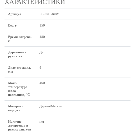
ХАРАКТЕРИСТИКИ
Артикул
PL-RU1-80W
Вес, г
150
Время нагрева,
480
с
Деревянная
Да
рукоятка
Диаметр жала,
8
мм
Макс.
460
температура
жала
паяльника, °C
Материал
Дерево/Металл
корпуса
Наличие
нет
аллергенов и
резких запахов