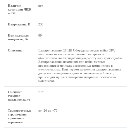
Наличие
нет
категории ЛВЖ
и ГЖ
Напряжение, В
230
Номинальная
80
мощность, Вт
Описание
Электропаяльник ЭПЦН Оборудование для пайки ЭРА
выполнена из высококачественных материалов
обеспечивающих бесперебойную работу весь срок службы.
Электропаяльник незаменим при пайки медных
проводников и монтаже электронных компонентов в
электротехнике. При первом включении электропаяльника
допускается выделение дыма и специфический запах,
происходит процесс выгорания покрытия и смазочных
материалов.
Сменное/
Нет
съемное
паяльное жало
Температурные
от -20 до +70
ограничения
хранения и
перевозки