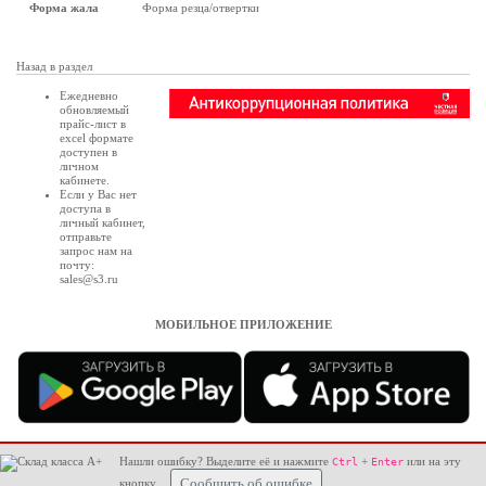
Форма жала
Форма резца/отвертки
Назад в раздел
Ежедневно
обновляемый
прайс-лист в
excel формате
доступен в
личном
кабинете
.
Если у Вас нет
доступа в
личный кабинет
,
отправьте
запрос нам на
почту:
sales@s3.ru
МОБИЛЬНОЕ ПРИЛОЖЕНИЕ
Нашли ошибку? Выделите её и нажмите
+
или на эту
Ctrl
Enter
кнопку
Сообщить об ошибке