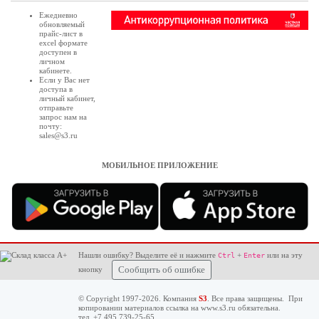
Ежедневно
обновляемый
прайс-лист в
excel формате
доступен в
личном
кабинете
.
Если у Вас нет
доступа в
личный кабинет
,
отправьте
запрос нам на
почту:
sales@s3.ru
МОБИЛЬНОЕ ПРИЛОЖЕНИЕ
Нашли ошибку? Выделите её и нажмите
+
или на эту
Ctrl
Enter
кнопку
Сообщить об ошибке
© Copyright 1997-2026. Компания
S3
. Все права защищены. При
копировании материалов ссылка на
www.s3.ru
обязательна.
тел. +7 495 739-25-65