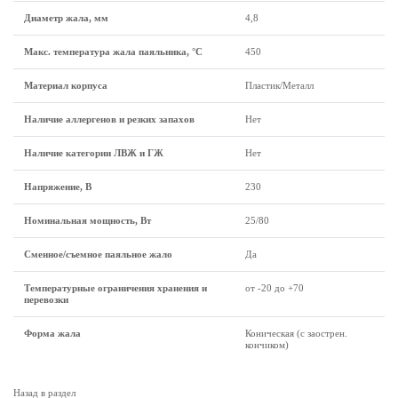
Диаметр жала, мм
4,8
Макс. температура жала паяльника, °C
450
Материал корпуса
Пластик/Металл
Наличие аллергенов и резких запахов
Нет
Наличие категории ЛВЖ и ГЖ
Нет
Напряжение, В
230
Номинальная мощность, Вт
25/80
Сменное/съемное паяльное жало
Да
Температурные ограничения хранения и
от -20 до +70
перевозки
Форма жала
Коническая (с заострен.
кончиком)
Назад в раздел