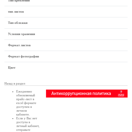
Тип крепления
тип листов
Тип обложки
Условия хранения
Формат листов
Формат фотографии
Цвет
Назад в раздел
Ежедневно
обновляемый
прайс-лист в
excel формате
доступен в
личном
кабинете
.
Если у Вас нет
доступа в
личный кабинет
,
отправьте