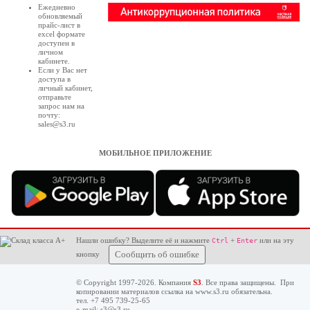
Ежедневно
обновляемый
прайс-лист в
excel формате
доступен в
личном
кабинете
.
Если у Вас нет
доступа в
личный кабинет
,
отправьте
запрос нам на
почту:
sales@s3.ru
МОБИЛЬНОЕ ПРИЛОЖЕНИЕ
Нашли ошибку? Выделите её и нажмите
+
или на эту
Ctrl
Enter
кнопку
Сообщить об ошибке
© Copyright 1997-2026. Компания
S3
. Все права защищены. При
копировании материалов ссылка на
www.s3.ru
обязательна.
тел. +7 495 739-25-65
e-mail:
s3@s3.ru