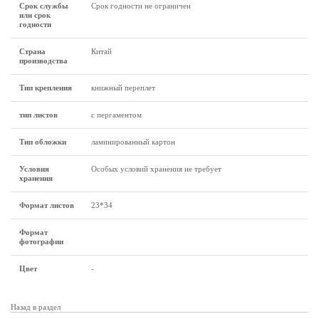
Срок службы
Срок годности не ограничен
или срок
годности
Страна
Китай
производства
Тип крепления
книжный переплет
тип листов
с пергаментом
Тип обложки
ламинированный картон
Условия
Особых условий хранения не требует
хранения
Формат листов
23*34
Формат
фотографии
Цвет
-
Назад в раздел