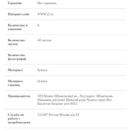
Гарантия
Нет гарантии
Интернет-сайт
WWW.s3.ru
Количество в
6
упаковке
Количество
40 листов
листов
Количество
фотографий
Материал
бумага
Материал
бумага
страниц
Производитель
АТЛ Бизнес (Шэньчжэнь) ко., Лтд (адрес: Шэньчжэнь
Наньшань дистрикт Наньхай роуд Чуанъе стрит Нос
Баоличэн билдинг рум 901).
Служба по
121467 Россия Москва а/я 43
работе с
потребителями