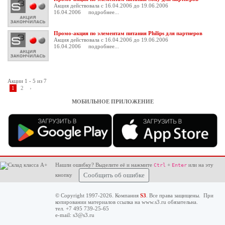
Акция действовала с 16.04.2006 до 19.06.2006
16.04.2006
подробнее...
Промо-акция по элементам питания Philips для партнеров
Акция действовала с 16.04.2006 до 19.06.2006
16.04.2006
подробнее...
Акции 1 - 5 из 7
1
2
›
МОБИЛЬНОЕ ПРИЛОЖЕНИЕ
Нашли ошибку? Выделите её и нажмите
+
или на эту
Ctrl
Enter
кнопку
Сообщить об ошибке
© Copyright 1997-2026. Компания
S3
. Все права защищены. При
копировании материалов ссылка на
www.s3.ru
обязательна.
тел. +7 495 739-25-65
e-mail:
s3@s3.ru