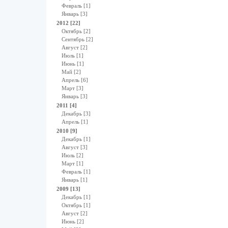
Февраль [1]
Январь [3]
2012 [22]
Октябрь [2]
Сентябрь [2]
Август [2]
Июль [1]
Июнь [1]
Май [2]
Апрель [6]
Март [3]
Январь [3]
2011 [4]
Декабрь [3]
Апрель [1]
2010 [9]
Декабрь [1]
Август [3]
Июль [2]
Март [1]
Февраль [1]
Январь [1]
2009 [13]
Декабрь [1]
Октябрь [1]
Август [2]
Июнь [2]