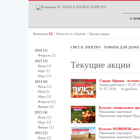
о ко
Компания
S3
Новости и события
Промо-акции
/
/
СВЕТ & ЭЛЕКТРО
·
ТОВАРЫ ДЛЯ ДОМА
2026 [1]
Февраль [1]
2025 [3]
Текущие акции
Июль [1]
Май [1]
Март [1]
Сердце Африки - путешес
2024 [6]
Акция действует с 01.07.2
Июль [1]
01.07.2026
подробнее...
Май [2]
Март [1]
Февраль [1]
Январь [1]
Каталог специальных пре
Уважаемые партнеры!
2023 [4]
Уважаемые партнеры! Пре
Июль [2]
Март [1]
Январь [1]
Каталог НОВИНОК авгус
2022 [2]
Уважаемые партнеры!
Уважаемые партнеры! Пред
Июль [2]