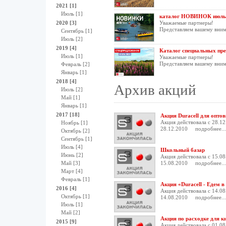
2021 [1]
Июль [1]
каталог НОВИНОК июль
2020 [3]
Уважаемые партнеры!
Представляем вашему вни
Сентябрь [1]
Июль [2]
2019 [4]
Каталог специальных пре
Июль [1]
Уважаемые партнеры!
Представляем вашему вни
Февраль [2]
Январь [1]
2018 [4]
Архив акций
Июль [2]
Май [1]
Январь [1]
2017 [18]
Акция Duracell для опто
Акция действовала с 28.12
Ноябрь [1]
28.12.2010
подробнее...
Октябрь [2]
Сентябрь [1]
Июль [4]
Школьный базар
Июнь [2]
Акция действовала с 15.08
Май [3]
15.08.2010
подробнее...
Март [4]
Февраль [1]
Акция «Duracell - Едем 
2016 [4]
Акция действовала с 14.08
Октябрь [1]
14.08.2010
подробнее...
Июль [1]
Май [2]
Акция по расходке для к
2015 [9]
Акция действовала с 01.08