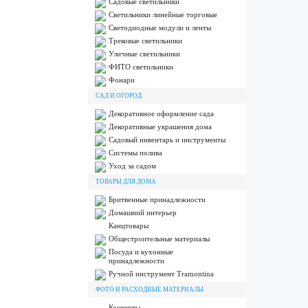
Садовые светильники
Светильники линейные торговые
Светодиодные модули и ленты
Трековые светильники
Уличные светильники
ФИТО светильники
Фонари
САД И ОГОРОД
Декоративное оформление сада
Декоративные украшения дома
Садовый инвентарь и инструменты
Системы полива
Уход за садом
ТОВАРЫ ДЛЯ ДОМА
Бритвенные принадлежности
Домашний интерьер
Канцтовары
Общестроительные материалы
Посуда и кухонные
принадлежности
Ручной инструмент Tramontina
ФОТО И РАСХОДНЫЕ МАТЕРИАЛЫ
Конверты