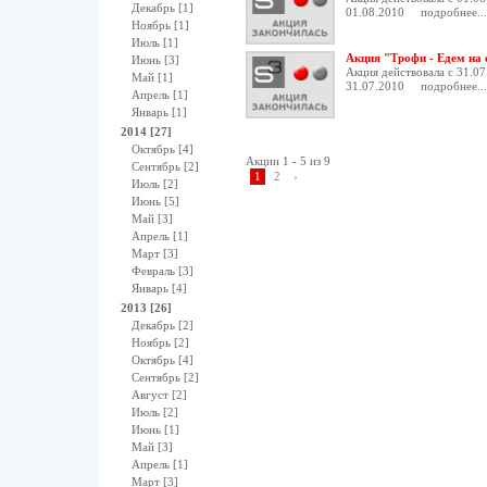
Декабрь [1]
01.08.2010
подробнее...
Ноябрь [1]
Июль [1]
Акция "Трофи - Едем на 
Июнь [3]
Акция действовала с 31.07
Май [1]
31.07.2010
подробнее...
Апрель [1]
Январь [1]
2014 [27]
Октябрь [4]
Акции 1 - 5 из 9
Сентябрь [2]
1
2
›
Июль [2]
Июнь [5]
Май [3]
Апрель [1]
Март [3]
Февраль [3]
Январь [4]
2013 [26]
Декабрь [2]
Ноябрь [2]
Октябрь [4]
Сентябрь [2]
Август [2]
Июль [2]
Июнь [1]
Май [3]
Апрель [1]
Март [3]